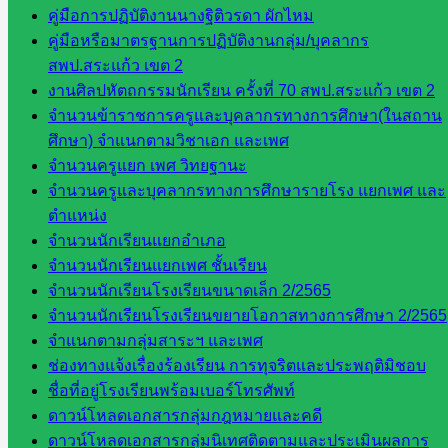
ห้อง
คู่มือการปฏิบัติงานนางฐิติวรดา ผักไหม
นิเทศ
คู่มือหรือมาตรฐานการปฏิบัติงานกลุ่ม/บุคลากร
ศน.ชยา
สพป.สระแก้ว เขต 2
ธิศ/
งานศิลปหัตถกรรมนักเรียน ครั้งที่ 70 สพป.สระแก้ว เขต 2
ศน.อัญชลี
จำนวนข้าราชการครูและบุคลากรทางการศึกษา(ในสถาน
ห้อง
ศึกษา) จำแนกตามวิชาเอก และเพศ
นิเทศ
จำนวนครูแยก เพศ วิทยฐานะ
ดร.สราว
จำนวนครูและบุคลากรทางการศึกษารายโรง แยกเพศ และ
ดี เพ็งศรี
ตำแหน่ง
โคตร
จำนวนนักเรียนแยกอำเภอ
จำนวนนักเรียนแยกเพศ ชั้นเรียน
เว็บไซต์
จำนวนนักเรียนโรงเรียนขนาดเล็ก 2/2565
คณะ
จำนวนนักเรียนโรงเรียนขยายโอกาสทางการศึกษา 2/2565
กรรมการ
จำแนกตามกลุ่มสาระฯ และเพศ
ก.ต.ป.น.
ช่องทางแจ้งเรื่องร้องเรียน การทุจริตและประพฤติมิชอบ
เว็บไซต์
ชื่อที่อยู่โรงเรียนพร้อมเบอร์โทรศัพท์
อ.ค.ก.ศ.เขต
ดาวน์โหลดเอกสารกลุ่มกฎหมายและคดี
พื้นที่การ
ดาวน์โหลดเอกสารกลุ่มนิเทศติดตามและประเมินผลการ