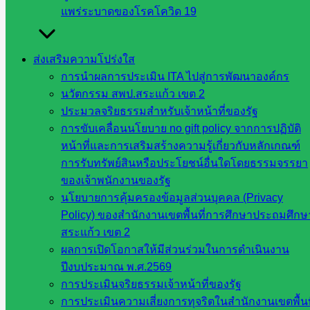
แพร่ระบาดของโรคโควิด 19
ขั้นพื้น
ฐาน
รายชื่อ
ส่งเสริมความโปร่งใส
มหาวิทยาลัย
การนำผลการประเมิน ITA ไปสู่การพัฒนาองค์กร
ใน
นวัตกรรม สพป.สระแก้ว เขต 2
ประเทศไทย
ประมวลจริยธรรมสำหรับเจ้าหน้าที่ของรัฐ
เว็บไซต์
การขับเคลื่อนนโยบาย no gift policy จากการปฏิบัติ
สำนักต่าง
หน้าที่และการเสริมสร้างความรู้เกี่ยวกับหลักเกณฑ์
ๆ ใน
การรับทรัพย์สินหรือประโยชน์อื่นใดโดยธรรมจรรยา
สพฐ.
ของเจ้าพนักงานของรัฐ
เว็บไซต์
นโยบายการคุ้มครองข้อมูลส่วนบุคคล (Privacy
สพม. ใน
Policy) ของสำนักงานเขตพื้นที่การศึกษาประถมศึกษ
สังกัด
สระแก้ว เขต 2
สพฐ.
ผลการเปิดโอกาสให้มีส่วนร่วมในการดำเนินงาน
เว็บไซต์
ปีงบประมาณ พ.ศ.2569
สพป. ใน
การประเมินจริยธรรมเจ้าหน้าที่ของรัฐ
สังกัด
การประเมินความเสี่ยงการทุจริตในสำนักงานเขตพื้นท
สพฐ.