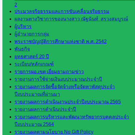
เสริมการ
2
จัดการ
ประมวลจริยธรรมและการขับเคลื่อนจริยธรรม
ศึกษา
ผลงานทางวิชาการของนางสาว ณัฐนันท์ สรวงสมบูรณ์
กลุ่ม
ผู้บริหาร
บริหาร
ผู้อำนวยการกลุ่ม
งาน
พระราชบัญญัติการศึกษาแห่งชาติ พ.ศ. 2542
บุคคล
พันธกิจ
กลุ่ม
ยุทธศาสตร์ 20 ปี
พัฒนาครู
ระเบียบ/หลักเกณฑ์
และบุ
รายการผอ.เขต เยี่ยมยามถามข่าว
คลากรฯ
รายงานการใช้จ่ายเงินงบประมาณประจำปี
กลุ่มนิ
รายงานผลการจัดซื้อจัดจ้างหรือจัดหาพัสดุประจำ
เทศ
ปีงบประมาณที่ผ่านมา
ติดตาม
รายงานผลการดำเนินงานประจำปีงบประมาณ 2565
และประ
รายงานผลการดำเนินประจำปี
เมินผลฯ
รายงานผลการบริหารและพัฒนาทรัพยากรบุคคลประจำ
ปีงบประมาณ 2564
::: ©2021 sakarea2.go.th. All rights reserved. Design By SK2 ICT
รายงานผลตามนโยบาย No Gift Policy
TEAM :::