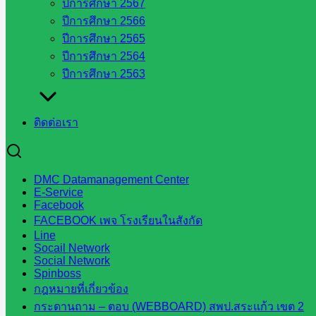
ปีการศึกษา 2567
สพป.สระแก้ว
ปีการศึกษา 2566
เขต 2
ปีการศึกษา 2565
วิทยาลัย
ปีการศึกษา 2564
เทคนิค
ปีการศึกษา 2563
สระแก้ว
วิทยาลัย
เทคนิค
ติดต่อเรา
วังน้ำเย็น
กศน.สระแก้ว
DMC Datamanagement Center
เว็บไซต์
E-Service
Facebook
กลุ่มงาน
FACEBOOK เพจ โรงเรียนในสังกัด
ใน
Line
Socail Network
Social Network
สำนักงาน
Spinboss
กฎหมายที่เกี่ยวข้อง
กลุ่
กระดานถาม – ตอบ (WEBBOARD) สพป.สระแก้ว เขต 2