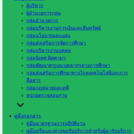
ผู้บริหาร
ผู้อำนวยการกลุ่ม
สพป.สระแก้ว เขต 2 รับรางวัลเชิดชูเกียรติ
กลุ่มอำนวยการ
รางวัลสำนักงานเขตพื้นที่การศึกษาที่มีผล
กลุ่มบริหารงานการเงินและสินทรัพย์
กลุ่มนโยบายและแผน
การใช้จ่ายงบประมาณรายจ่ายประจำ
กลุ่มส่งเสริมการจัดการศึกษา
ปีงบประมาณ พ.ศ. 2567 “รายจ่ายลงทุน
กลุ่มบริหารงานบุคคล
กลุ่มนิเทศ ติดตามฯ
ระดับยอดเยี่ยม”
กลุ่มพัฒนาครูและบุคลากรทางการศึกษา
กลุ่มส่งเสริมการศึกษาทางไกลเทคโนโลยีและการ
กันยายน 17, 2024
กันยายน 17, 2024
ข่าว
สื่อสาร
ประชาสัมพันธ์
กลุ่มกฎหมายและคดี
หน่วยตรวจสอบภาย
วันเสาร์ ที่ 14 กันยายน 2567 สํานักงานเขตพื้นที่การศึกษ […]
คู่มือ/เอกสาร
หน่วยงาน
คู่มือมาตรฐานการปฏิบัติงาน
คู่มือหรือแนวทางขอรับบริการสำหรับผู้มารับบริการ