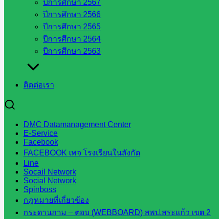
ปีการศึกษา 2567
ในสังกัด
ปีการศึกษา 2566
สพป.สระแก้ว
ปีการศึกษา 2565
เขต 2
ปีการศึกษา 2564
วิทยาลัย
ปีการศึกษา 2563
เทคนิค
สระแก้ว
วิทยาลัย
ติดต่อเรา
เทคนิค
วังน้ำเย็น
กศน.สระแก้ว
DMC Datamanagement Center
E-Service
Facebook
เว็บไซต์
FACEBOOK เพจ โรงเรียนในสังกัด
กลุ่มงาน
Line
Socail Network
Social Network
ใน
Spinboss
กฎหมายที่เกี่ยวข้อง
สำนักงาน
กระดานถาม – ตอบ (WEBBOARD) สพป.สระแก้ว เขต 2