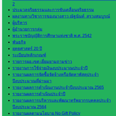
และแผน
2
กลุ่มส่ง
ประมวลจริยธรรมและการขับเคลื่อนจริยธรรม
เสริมการ
ผลงานทางวิชาการของนางสาว ณัฐนันท์ สรวงสมบูรณ์
จัดการ
ผู้บริหาร
ศึกษา
ผู้อำนวยการกลุ่ม
กลุ่ม
พระราชบัญญัติการศึกษาแห่งชาติ พ.ศ. 2542
บริหาร
พันธกิจ
งาน
ยุทธศาสตร์ 20 ปี
บุคคล
ระเบียบ/หลักเกณฑ์
กลุ่ม
รายการผอ.เขต เยี่ยมยามถามข่าว
พัฒนาครู
รายงานการใช้จ่ายเงินงบประมาณประจำปี
และบุ
รายงานผลการจัดซื้อจัดจ้างหรือจัดหาพัสดุประจำ
คลากรฯ
ปีงบประมาณที่ผ่านมา
กลุ่มนิ
รายงานผลการดำเนินงานประจำปีงบประมาณ 2565
เทศ
รายงานผลการดำเนินประจำปี
ติดตาม
รายงานผลการบริหารและพัฒนาทรัพยากรบุคคลประจำ
และประ
ปีงบประมาณ 2564
เมินผลฯ
รายงานผลตามนโยบาย No Gift Policy