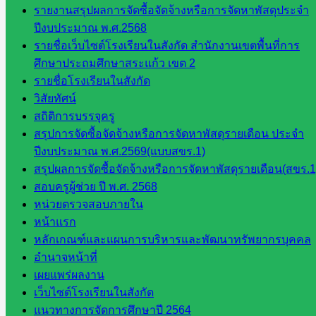
รายงานสรุปผลการจัดซื้อจัดจ้างหรือการจัดหาพัสดุประจำ
::: ©2021 sakarea2.go.th. All rights reserved. Design By SK2 ICT
TEAM :::
ปีงบประมาณ พ.ศ.2568
รายชื่อเว็บไซต์โรงเรียนในสังกัด สำนักงานเขตพื้นที่การ
ศึกษาประถมศึกษาสระแก้ว เขต 2
สอบถามได้นะคะ
รายชื่อโรงเรียนในสังกัด
วิสัยทัศน์
สถิติการบรรจุครู
สรุปการจัดซื้อจัดจ้างหรือการจัดหาพัสดุรายเดือน ประจำ
ปีงบประมาณ พ.ศ.2569(แบบสขร.1)
Line
สรุปผลการจัดซื้อจัดจ้างหรือการจัดหาพัสดุรายเดือน(สขร.1
สอบครูผู้ช่วย ปี พ.ศ. 2568
หน่วยตรวจสอบภายใน
Tel 037-232263:
หน้าแรก
หลักเกณฑ์และแผนการบริหารและพัฒนาทรัพยากรบุคคล
อำนาจหน้าที่
เผยแพร่ผลงาน
Messenger
เว็บไซต์โรงเรียนในสังกัด
แนวทางการจัดการศึกษาปี 2564