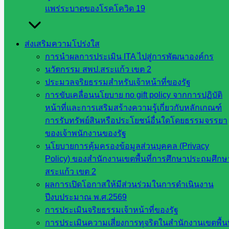
กรรมการ
แพร่ระบาดของโรคโควิด 19
การศึกษา
ขั้นพื้น
ฐาน
ส่งเสริมความโปร่งใส
รายชื่อ
การนำผลการประเมิน ITA ไปสู่การพัฒนาองค์กร
มหาวิทยาลัย
นวัตกรรม สพป.สระแก้ว เขต 2
ใน
ประมวลจริยธรรมสำหรับเจ้าหน้าที่ของรัฐ
ประเทศไทย
การขับเคลื่อนนโยบาย no gift policy จากการปฏิบัติ
เว็บไซต์
หน้าที่และการเสริมสร้างความรู้เกี่ยวกับหลักเกณฑ์
สำนักต่าง
การรับทรัพย์สินหรือประโยชน์อื่นใดโดยธรรมจรรยา
ๆ ใน
ของเจ้าพนักงานของรัฐ
สพฐ.
นโยบายการคุ้มครองข้อมูลส่วนบุคคล (Privacy
เว็บไซต์
Policy) ของสำนักงานเขตพื้นที่การศึกษาประถมศึกษ
สพม. ใน
สระแก้ว เขต 2
สังกัด
ผลการเปิดโอกาสให้มีส่วนร่วมในการดำเนินงาน
สพฐ.
ปีงบประมาณ พ.ศ.2569
เว็บไซต์
การประเมินจริยธรรมเจ้าหน้าที่ของรัฐ
สพป. ใน
การประเมินความเสี่ยงการทุจริตในสำนักงานเขตพื้นท