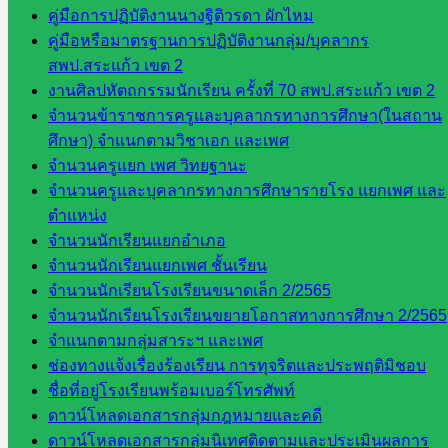
คู่มือการปฏิบัติงานนางฐิติวรดา ผักไหม
พรมพิไล
คู่มือหรือมาตรฐานการปฏิบัติงานกลุ่ม/บุคลากร
ห้อง
สพป.สระแก้ว เขต 2
นิเทศ
งานศิลปหัตถกรรมนักเรียน ครั้งที่ 70 สพป.สระแก้ว เขต 2
ศน.ชยา
จำนวนข้าราชการครูและบุคลากรทางการศึกษา(ในสถาน
ธิศ/
ศึกษา) จำแนกตามวิชาเอก และเพศ
ศน.อัญชลี
จำนวนครูแยก เพศ วิทยฐานะ
ห้อง
จำนวนครูและบุคลากรทางการศึกษารายโรง แยกเพศ และ
นิเทศ
ตำแหน่ง
ดร.สราว
จำนวนนักเรียนแยกอำเภอ
ดี เพ็งศรี
จำนวนนักเรียนแยกเพศ ชั้นเรียน
โคตร
จำนวนนักเรียนโรงเรียนขนาดเล็ก 2/2565
เว็บไซต์
จำนวนนักเรียนโรงเรียนขยายโอกาสทางการศึกษา 2/2565
คณะ
จำแนกตามกลุ่มสาระฯ และเพศ
กรรมการ
ช่องทางแจ้งเรื่องร้องเรียน การทุจริตและประพฤติมิชอบ
ก.ต.ป.น.
ชื่อที่อยู่โรงเรียนพร้อมเบอร์โทรศัพท์
ดาวน์โหลดเอกสารกลุ่มกฎหมายและคดี
เว็บไซต์
ดาวน์โหลดเอกสารกลุ่มนิเทศติดตามและประเมินผลการ