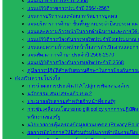
แผนปฏิบัติการประจำปี 2568
วิทยาลัยเทคนิคสระแก้ว
แผนปฏิบัติราชการประจำปี 2564-2567
วิทยาลัยเทคนิควังน้ำเย็น
แผนการบริหารและพัฒนาทรัพยากรบุคคล
กศน.สระแก้ว
แผนบริหารการศึกษาขั้นพื้นฐานประจำปีงบประมาณ 
แผนและความก้าวหน้าในการดำเนินงานและการใช
เว็บไซต์กลุ่มงานในสำนักงาน
แผนปฏิบัติการป้องกันการทุจริตประจำปีงบประมาณ 
แผนและความก้าวหน้าหน้าในการดำเนินงานและกา
กลุ่มอำนวยการ
แผนพัฒนาการศึกษาประจำปี 2566-2570
กลุ่มบริหารงานงานเงินและสินทรัพย์
แผนปฏิบัติการป้องกันการทุจริตประจำปี 2568
กลุ่มนโยบายและแผน
คู่มือการปฏิบัติสำหรับสถานศึกษาในการป้องกันกา
กลุ่มส่งเสริมการจัดการศึกษา
ส่งเสริมความโปร่งใส
กลุ่มบริหารงานบุคคล
การนำผลการประเมิน ITA ไปสู่การพัฒนาองค์กร
กลุ่มพัฒนาครูและบุคลากรฯ
นวัตกรรม สพป.สระแก้ว เขต 2
กลุ่มนิเทศติดตามและประเมินผลฯ
ประมวลจริยธรรมสำหรับเจ้าหน้าที่ของรัฐ
เว็บไซต์หลักสูตรต้านทุจริต
การขับเคลื่อนนโยบาย no gift policy จากการปฏิบัติ
ห้องนิเทศ ศน.นิพนธ์ พรมพิไล
พนักงานของรัฐ
ห้องนิเทศ ศน.ชยาธิศ/ศน.อัญชลี
นโยบายการคุ้มครองข้อมูลส่วนบุคคล (Privacy Poli
ห้องนิเทศ ดร.สราวดี เพ็งศรีโคตร
ผลการเปิดโอกาสให้มีส่วนร่วมในการดำเนินงานปีง
เว็บไซต์คณะกรรมการ ก.ต.ป.น.