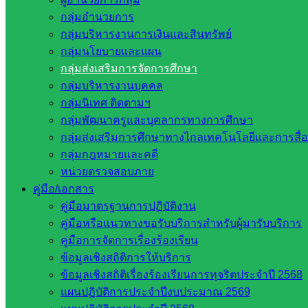
รายชื่อมหาวิทยาลัยในประเทศไทย
กลุ่มอำนวยการ
เว็บไซต์สำนักต่าง ๆ ใน สพฐ.
กลุ่มบริหารงานการเงินและสินทรัพย์
เว็บไซต์ สพม. ในสังกัด สพฐ.
กลุ่มนโยบายและแผน
เว็บไซต์ สพป. ในสังกัด สพฐ.
กลุ่มส่งเสริมการจัดการศึกษา
กรมบัญชีกลาง
กลุ่มบริหารงานบุคคล
สำนักงาน ส.ก.ส.ค
กลุ่มนิเทศ ติดตามฯ
กลุ่มพัฒนาครูและบุคลากรทางการศึกษา
หน่วยงานในจังหวัดสระแก้ว
กลุ่มส่งเสริมการศึกษาทางไกลเทคโนโลยีและการสื่
กลุ่มกฎหมายและคดี
หน่วยตรวจสอบภาย
จังหวัดสระแก้ว
คู่มือ/เอกสาร
องค์การบริหารส่วนจังหวัดสระแก้ว
คู่มือมาตรฐานการปฏิบัติงาน
ศึกษาธิการจังหวัดสระแก้ว
คู่มือหรือแนวทางขอรับบริการสำหรับผู้มารับบริการ
สำนักงาน ส.ก.ส.ค. จังหวัดสระแก้ว
คู่มือการจัดการเรื่องร้องเรียน
สพป. สระแก้วเขต 1
ข้อมูลเชิงสถิติการให้บริการ
สพป.สระแก้ว เขต 2
ข้อมูลเชิงสถิติเรื่องร้องเรียนการทุจริตประจำปี 2568
โรงเรียนในสังกัด สพป.สระแก้ว เขต 1
แผนปฏิบัติการประจำปีงบประมาณ 2569
โรงเรียนในสังกัด สพป.สระแก้ว เขต 2