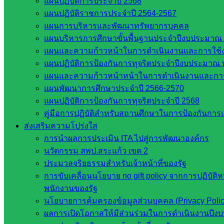
แผนปฏิบัติการประจำปี 2568
เว็บไซต์กลุ่มงานในสำนักงาน
แผนปฏิบัติราชการประจำปี 2564-2567
แผนการบริหารและพัฒนาทรัพยากรบุคคล
แผนบริหารการศึกษาขั้นพื้นฐานประจำปีงบประมาณ 
กลุ่มอำนวยการ
แผนและความก้าวหน้าในการดำเนินงานและการใช
กลุ่มบริหารงานงานเงินและสินทรัพย์
แผนปฏิบัติการป้องกันการทุจริตประจำปีงบประมาณ 
กลุ่มนโยบายและแผน
แผนและความก้าวหน้าหน้าในการดำเนินงานและกา
กลุ่มส่งเสริมการจัดการศึกษา
แผนพัฒนาการศึกษาประจำปี 2566-2570
กลุ่มบริหารงานบุคคล
แผนปฏิบัติการป้องกันการทุจริตประจำปี 2568
กลุ่มพัฒนาครูและบุคลากรฯ
คู่มือการปฏิบัติสำหรับสถานศึกษาในการป้องกันกา
กลุ่มนิเทศติดตามและประเมินผลฯ
ส่งเสริมความโปร่งใส
เว็บไซต์หลักสูตรต้านทุจริต
การนำผลการประเมิน ITA ไปสู่การพัฒนาองค์กร
ห้องนิเทศ ศน.นิพนธ์ พรมพิไล
นวัตกรรม สพป.สระแก้ว เขต 2
ห้องนิเทศ ศน.ชยาธิศ/ศน.อัญชลี
ประมวลจริยธรรมสำหรับเจ้าหน้าที่ของรัฐ
ห้องนิเทศ ดร.สราวดี เพ็งศรีโคตร
การขับเคลื่อนนโยบาย no gift policy จากการปฏิบัติ
เว็บไซต์คณะกรรมการ ก.ต.ป.น.
พนักงานของรัฐ
เว็บไซต์ อ.ค.ก.ศ.เขตพื้นที่การศึกษา
นโยบายการคุ้มครองข้อมูลส่วนบุคคล (Privacy Poli
ผลการเปิดโอกาสให้มีส่วนร่วมในการดำเนินงานปีง
ดาวน์โหลดเอกสาร