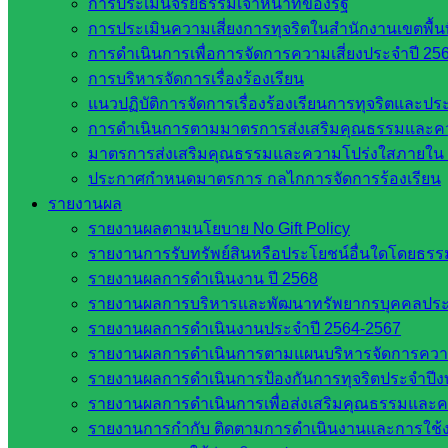
การประเมินจริยธรรมเจ้าหน้าที่ของรัฐ
การประเมินความเสี่ยงการทุจริตในสำนักงานเขตพื้
กลุ่มอำนวยการ
การดำเนินการเพื่อการจัดการความเสี่ยงประจำปี 25
กลุ่มบริหารงานงานเงินและสินทรัพย์
การบริหารจัดการเรื่องร้องเรียน
กลุ่มนโยบายและแผน
แนวปฏิบัติการจัดการเรื่องร้องเรียนการทุจริตและป
กลุ่มส่งเสริมการจัดการศึกษา
การดำเนินการตามมาตรการส่งเสริมคุณธรรมและค
กลุ่มบริหารงานบุคคล
มาตรการส่งเสริมคุณธรรมและความโปร่งใสภายใน 
กลุ่มพัฒนาครูและบุคลากรฯ
ประกาศกำหนดมาตรการ กลไกการจัดการร้องเรียน
กลุ่มนิเทศติดตามและประเมินผลฯ
รายงานผล
::: ©2021 sakarea2.go.th. All rights reserved. Design By SK2 ICT T
รายงานผลตามนโยบาย No Gift Policy
รายงานการรับทรัพย์สินหรือประโยชน์อื่นใดโดยธร
รายงานผลการดำเนินงาน ปี 2568
สอบถามได้นะคะ
รายงานผลการบริหารและพัฒนาทรัพยากรบุคคลปร
รายงานผลการดำเนินงานประจำปี 2564-2567
รายงานผลการดำเนินการตามแผนบริหารจัดการความเส
รายงานผลการดำเนินการป้องกันการทุจริตประจำปี
รายงานผลการดำเนินการเพื่อส่งเสริมคุณธรรมและ
Line
รายงานการกำกับ ติดตามการดำเนินงานและการใช้ง