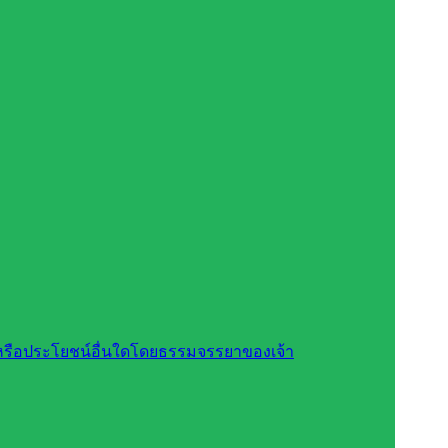
สินหรือประโยชน์อื่นใดโดยธรรมจรรยาของเจ้า