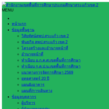
Skip
to
MENU
Search
Search
content
for:
ข่าวประสัมพันธ์ สพป.สระแก้วเขต 2
หน้าแรก
ข้อมูลพื้นฐาน
ข่าวประสัมพันธ์ สพป.สระแก้วเขต 2
วิสัยทัศน์สพป.สระแก้ว เขต 2
พันธกิจ สพป.สระแก้ว เขต 2
หน่วยงานที่เกี่ยวข้อง
โครงสร้างและอำนาจหน้าที่
อำนาจหน้าที่
กระทรวงศึกษาธิการ
ทำเนียบ อ.ก.ค.ศ.เขตพื้นที่การศึกษา
กระทรวงการอุดมศึกษา
ทำเนียบ ก.ต.ป.น.เขตพื้นที่การศึกษา
สำนักงานเลขาธิการสภาการศึกษา
แนวทางการจัดการศึกษา 2569
สำนักงานคณะกรรมการการอาชีวศึกษา
ยุทธศาสตร์ 20 ปี
สำนักงานคณะกรรมการการศึกษาขั้นพื้น
แผนผังอาคาร
ฐาน
แผนที่/การเดินทาง
รายชื่อมหาวิทยาลัยในประเทศไทย
ข้อมูลบุคลากร
เว็บไซต์สำนักต่าง ๆ ใน สพฐ.
ผู้บริหาร
เว็บไซต์ สพม. ในสังกัด สพฐ.
ผู้อำนวยการกลุ่ม