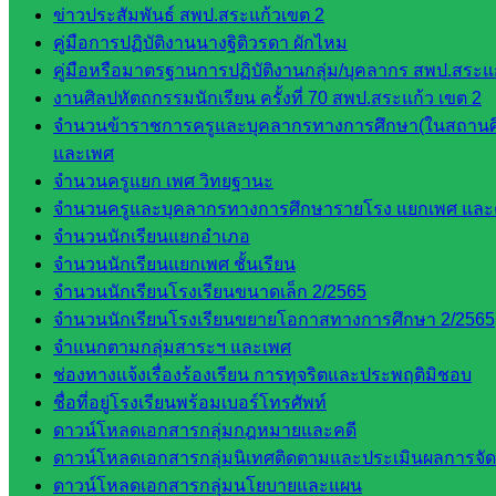
เว็บไซต์
ข่าวประสัมพันธ์ สพป.สระแก้วเขต 2
คู่มือการปฏิบัติงานนางฐิติวรดา ผักไหม
กลุ่มงาน
คู่มือหรือมาตรฐานการปฏิบัติงานกลุ่ม/บุคลากร สพป.สระแก
ใน
งานศิลปหัตถกรรมนักเรียน ครั้งที่ 70 สพป.สระแก้ว เขต 2
จำนวนข้าราชการครูและบุคลากรทางการศึกษา(ในสถานศ
สำนักงาน
และเพศ
จำนวนครูแยก เพศ วิทยฐานะ
กลุ่
จำนวนครูและบุคลากรทางการศึกษารายโรง แยกเพศ และ
มอำนวย
จำนวนนักเรียนแยกอำเภอ
การ
จำนวนนักเรียนแยกเพศ ชั้นเรียน
กลุ่ม
จำนวนนักเรียนโรงเรียนขนาดเล็ก 2/2565
บริหาร
จำนวนนักเรียนโรงเรียนขยายโอกาสทางการศึกษา 2/2565
งานงาน
จำแนกตามกลุ่มสาระฯ และเพศ
เงินและ
ช่องทางแจ้งเรื่องร้องเรียน การทุจริตและประพฤติมิชอบ
สินทรัพย์
ชื่อที่อยู่โรงเรียนพร้อมเบอร์โทรศัพท์
กลุ่มน
ดาวน์โหลดเอกสารกลุ่มกฎหมายและคดี
โยบาย
ดาวน์โหลดเอกสารกลุ่มนิเทศติดตามและประเมินผลการจั
และแผน
ดาวน์โหลดเอกสารกลุ่มนโยบายและแผน