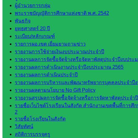
เว็บไซต์
ผู้อำนวยการกลุ่ม
หลักสูตร
พระราชบัญญัติการศึกษาแห่งชาติ พ.ศ. 2542
ต้าน
พันธกิจ
ทุจริต
ยุทธศาสตร์ 20 ปี
ห้อง
ระเบียบ/หลักเกณฑ์
นิเทศ
รายการผอ.เขต เยี่ยมยามถามข่าว
ศน.นิพนธ์
รายงานการใช้จ่ายเงินงบประมาณประจำปี
พรมพิไล
รายงานผลการจัดซื้อจัดจ้างหรือจัดหาพัสดุประจำปีงบประม
ห้อง
รายงานผลการดำเนินงานประจำปีงบประมาณ 2565
นิเทศ
รายงานผลการดำเนินประจำปี
ศน.ชยา
รายงานผลการบริหารและพัฒนาทรัพยากรบุคคลประจำปี
ธิศ/
รายงานผลตามนโยบาย No Gift Policy
ศน.อัญชลี
รายงานสรุปผลการจัดซื้อจัดจ้างหรือการจัดหาพัสดุประจ
ห้อง
รายชื่อเว็บไซต์โรงเรียนในสังกัด สำนักงานเขตพื้นที่การ
นิเทศ
2
ดร.สราว
รายชื่อโรงเรียนในสังกัด
ดี เพ็งศรี
วิสัยทัศน์
โคตร
สถิติการบรรจุครู