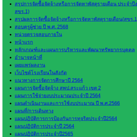
สรุปการจัดซื้อจัดจ้างหรือการจัดหาพัสดุรายเดือน ประจ
เว็บไซต์
สขร.1)
คณะ
สรุปผลการจัดซื้อจัดจ้างหรือการจัดหาพัสดุรายเดือน(สขร.1
กรรมการ
สอบครูผู้ช่วย ปี พ.ศ. 2568
ก.ต.ป.น.
หน่วยตรวจสอบภายใน
หน้าแรก
เว็บไซต์
หลักเกณฑ์และแผนการบริหารและพัฒนาทรัพยากรบุคคล
อ.ค.ก.ศ.เขต
อำนาจหน้าที่
พื้นที่การ
เผยแพร่ผลงาน
ศึกษา
เว็บไซต์โรงเรียนในสังกัด
ดาวน์โหลด
แนวทางการจัดการศึกษาปี 2564
แผนการจัดซื้อจัดจ้าง สพป.สระแก้ว เขต 2
เอกสาร
แผนการใช้จ่ายงบประมาณประจำปี 2564
แผนดำเนินงานและการใช้งบประมาณ ปี พ.ศ.2566
กลุ่
แผนที่/การเดินทาง
มอำนวย
แผนปฏิบัติการการป้องกันการทุจริตประจำปี2564
การ
แผนปฏิบัติการประจำปี 2564
กลุ่ม
แผนปฏิบัติการประจำปี2565