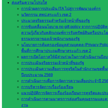
ส่งเสริมความโปร่งใส
เว็บไซต์
การนำผลการประเมิน ITA ไปสู่การพัฒนาองค์กร
สำนักต่าง
นวัตกรรม สพป.สระแก้ว เขต 2
ๆ ใน
ประมวลจริยธรรมสำหรับเจ้าหน้าที่ของรัฐ
สพฐ.
การขับเคลื่อนนโยบาย no gift policy จากการปฏิบัติห
เว็บไซต์
ความรู้เกี่ยวกับหลักเกณฑ์การรับทรัพย์สินหรือประโ
สพม. ใน
ธรรมจรรยาของเจ้าพนักงานของรัฐ
สังกัด
นโยบายการคุ้มครองข้อมูลส่วนบุคคล (Privacy Pol
สพฐ.
พื้นที่การศึกษาประถมศึกษาสระแก้ว เขต 2
เว็บไซต์
ผลการเปิดโอกาสให้มีส่วนร่วมในการดำเนินงานปีง
สพป. ใน
การประเมินจริยธรรมเจ้าหน้าที่ของรัฐ
สังกัด
การประเมินความเสี่ยงการทุจริตในสำนักงานเขตพื้น
สพฐ.
ปีงบประมาณ 2569
กรมบัญชี
การดำเนินการเพื่อการจัดการความเสี่ยงประจำปี 25
กลาง
การบริหารจัดการเรื่องร้องเรียน
สำนักงาน
แนวปฏิบัติการจัดการเรื่องร้องเรียนการทุจริตและป
ส.ก.ส.ค
การดำเนินการตามมาตรการส่งเสริมคุณธรรมและค
หน่วยงาน
งาน