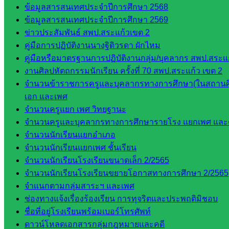
ติดตาม
ข้อมูลสารสนเทศประจำปีการศึกษา 2568
และประ
ข้อมูลสารสนเทศประจำปีการศึกษา 2569
เมินผลฯ
ข่าวประสัมพันธ์ สพป.สระแก้วเขต 2
คู่มือการปฏิบัติงานนางฐิติวรดา ผักไหม
เว็บไซต์
คู่มือหรือมาตรฐานการปฏิบัติงานกลุ่ม/บุคลากร สพป.สระแก
หลักสูตร
งานศิลปหัตถกรรมนักเรียน ครั้งที่ 70 สพป.สระแก้ว เขต 2
ต้าน
จำนวนข้าราชการครูและบุคลากรทางการศึกษา(ในสถานศ
ทุจริต
เอก และเพศ
ห้อง
จำนวนครูแยก เพศ วิทยฐานะ
นิเทศ
จำนวนครูและบุคลากรทางการศึกษารายโรง แยกเพศ และ
ศน.นิพนธ์
จำนวนนักเรียนแยกอำเภอ
พรมพิไล
จำนวนนักเรียนแยกเพศ ชั้นเรียน
ห้อง
จำนวนนักเรียนโรงเรียนขนาดเล็ก 2/2565
นิเทศ
จำนวนนักเรียนโรงเรียนขยายโอกาสทางการศึกษา 2/2565
ศน.ชยา
จำแนกตามกลุ่มสาระฯ และเพศ
ธิศ/
ช่องทางแจ้งเรื่องร้องเรียน การทุจริตและประพฤติมิชอบ
ศน.อัญชลี
ชื่อที่อยู่โรงเรียนพร้อมเบอร์โทรศัพท์
ห้อง
ดาวน์โหลดเอกสารกลุ่มกฎหมายและคดี
นิเทศ