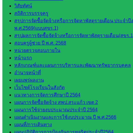
บุคคล
วิสัยทัศน์
กลุ่ม
สถิติการบรรจุครู
พัฒนาครู
สรุปการจัดซื้อจัดจ้างหรือการจัดหาพัสดุรายเดือน ประจำ
และบุ
พ.ศ.2569(แบบสขร.1)
คลากรฯ
สรุปผลการจัดซื้อจัดจ้างหรือการจัดหาพัสดุรายเดือน(สขร.1
กลุ่มนิ
สอบครูผู้ช่วย ปี พ.ศ. 2568
เทศ
หน่วยตรวจสอบภายใน
ติดตาม
หน้าแรก
และประ
หลักเกณฑ์และแผนการบริหารและพัฒนาทรัพยากรบุคคล
เมินผลฯ
อำนาจหน้าที่
::: ©2021 sakarea2.go.th. All rights reserved. Design By SK2 ICT
เผยแพร่ผลงาน
TEAM :::
เว็บไซต์โรงเรียนในสังกัด
แนวทางการจัดการศึกษาปี 2564
แผนการจัดซื้อจัดจ้าง สพป.สระแก้ว เขต 2
สอบถามได้นะคะ
แผนการใช้จ่ายงบประมาณประจำปี 2564
แผนดำเนินงานและการใช้งบประมาณ ปี พ.ศ.2566
แผนที่/การเดินทาง
แผนปฏิบัติการการป้องกันการทุจริตประจำปี2564