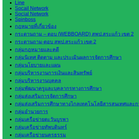
เทคนิค
Line
วังน้ำเย็น
Socail Network
Social Network
กศน.สระแก้ว
Spinboss
กฎหมายที่เกี่ยวข้อง
เว็บไซต์
กระดานถาม – ตอบ (WEBBOARD) สพป.สระแก้ว เขต 2
กระดานถาม-ตอบ สพป.สระแก้ว เขต 2
กลุ่มงาน
กลุ่มกฎหมายและคดี
ใน
กลุ่มนิเทศ ติดตาม และประเมินผลการจัดการศึกษา
กลุ่มนโยบายและแผน
สำนักงาน
กลุ่มบริหารงานการเงินและสินทรัพย์
กลุ่มบริหารงานบุคคล
กลุ่
กลุ่มพัฒนาครูและบุคลากรทางการศึกษา
มอำนวย
กลุ่มส่งเสริมการจัดการศึกษา
การ
กลุ่มส่งเสริมการศึกษาทางไกลเทคโนโลยีสารสนเทศและกา
กลุ่ม
กลุ่มอำนวยการ
บริหาร
กลุ่มเครือข่ายตะวันบูรพา
งานงาน
กลุ่มเครือข่ายทัพบดินทร์
เงินและ
กลุ่มเครือข่ายนครธรรม
สินทรัพย์