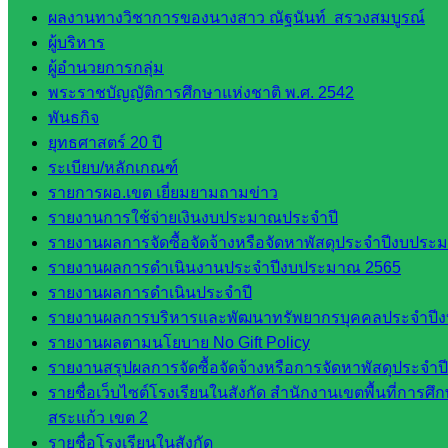
กลุ่
ผลงานทางวิชาการของนางสาว ณัฐนันท์ สรวงสมบูรณ์
มอำนวย
ผู้บริหาร
การ
ผู้อำนวยการกลุ่ม
กลุ่ม
พระราชบัญญัติการศึกษาแห่งชาติ พ.ศ. 2542
บริหาร
พันธกิจ
งานงาน
ยุทธศาสตร์ 20 ปี
เงินและ
ระเบียบ/หลักเกณฑ์
สินทรัพย์
รายการผอ.เขต เยี่ยมยามถามข่าว
กลุ่มน
รายงานการใช้จ่ายเงินงบประมาณประจำปี
โยบาย
รายงานผลการจัดซื้อจัดจ้างหรือจัดหาพัสดุประจำปีงบประม
และแผน
รายงานผลการดำเนินงานประจำปีงบประมาณ 2565
กลุ่มส่ง
รายงานผลการดำเนินประจำปี
เสริมการ
รายงานผลการบริหารและพัฒนาทรัพยากรบุคคลประจำปี
จัดการ
รายงานผลตามนโยบาย No Gift Policy
ศึกษา
รายงานสรุปผลการจัดซื้อจัดจ้างหรือการจัดหาพัสดุประจ
กลุ่ม
รายชื่อเว็บไซต์โรงเรียนในสังกัด สำนักงานเขตพื้นที่การ
บริหาร
สระแก้ว เขต 2
งาน
รายชื่อโรงเรียนในสังกัด