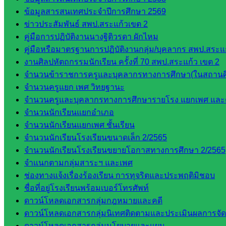
สพป.สระแก้ว
ข้อมูลสารสนเทศประจำปีการศึกษา 2569
เขต 2
ข่าวประสัมพันธ์ สพป.สระแก้วเขต 2
วิทยาลัย
คู่มือการปฏิบัติงานนางฐิติวรดา ผักไหม
เทคนิค
คู่มือหรือมาตรฐานการปฏิบัติงานกลุ่ม/บุคลากร สพป.สระแก
สระแก้ว
งานศิลปหัตถกรรมนักเรียน ครั้งที่ 70 สพป.สระแก้ว เขต 2
วิทยาลัย
จำนวนข้าราชการครูและบุคลากรทางการศึกษา(ในสถานศ
เทคนิค
จำนวนครูแยก เพศ วิทยฐานะ
วังน้ำเย็น
จำนวนครูและบุคลากรทางการศึกษารายโรง แยกเพศ และ
กศน.สระแก้ว
จำนวนนักเรียนแยกอำเภอ
จำนวนนักเรียนแยกเพศ ชั้นเรียน
เว็บไซต์
จำนวนนักเรียนโรงเรียนขนาดเล็ก 2/2565
จำนวนนักเรียนโรงเรียนขยายโอกาสทางการศึกษา 2/2565
กลุ่มงาน
จำแนกตามกลุ่มสาระฯ และเพศ
ใน
ช่องทางแจ้งเรื่องร้องเรียน การทุจริตและประพฤติมิชอบ
ชื่อที่อยู่โรงเรียนพร้อมเบอร์โทรศัพท์
สำนักงาน
ดาวน์โหลดเอกสารกลุ่มกฎหมายและคดี
ดาวน์โหลดเอกสารกลุ่มนิเทศติดตามและประเมินผลการจั
กลุ่
ดาวน์โหลดเอกสารกลุ่มนโยบายและแผน