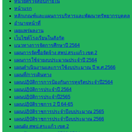
หน่วยตรวจสอบภายใน
ห้อง
หน้าแรก
นิเทศ
หลักเกณฑ์และแผนการบริหารและพัฒนาทรัพยากรบุคคล
ศน.ชยา
อำนาจหน้าที่
ธิศ/
เผยแพร่ผลงาน
ศน.อัญชลี
เว็บไซต์โรงเรียนในสังกัด
ห้อง
แนวทางการจัดการศึกษาปี 2564
นิเทศ
แผนการจัดซื้อจัดจ้าง สพป.สระแก้ว เขต 2
ดร.สราว
แผนการใช้จ่ายงบประมาณประจำปี 2564
ดี เพ็งศรี
แผนดำเนินงานและการใช้งบประมาณ ปี พ.ศ.2566
โคตร
แผนที่/การเดินทาง
แผนปฏิบัติการการป้องกันการทุจริตประจำปี2564
เว็บไซต์
แผนปฏิบัติการประจำปี 2564
คณะ
แผนปฏิบัติการประจำปี2565
กรรมการ
แผนปฏิบัติราชการ 2 ปี 64-65
ก.ต.ป.น.
แผนปฏิบัติราชการประจำปีงบประมาณ 2565
เว็บไซต์
แผนปฏิบัติราชการประจำปีงบประมาณ 2566
อ.ค.ก.ศ.เขต
แผนผัง สพป.สระแก้ว เขต 2