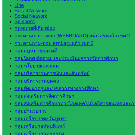
สพฐ.
Line
กรมบัญชี
Socail Network
Social Network
กลาง
Spinboss
สำนักงาน
กฎหมายที่เกี่ยวข้อง
ส.ก.ส.ค
กระดานถาม – ตอบ (WEBBOARD) สพป.สระแก้ว เขต 2
กระดานถาม-ตอบ สพป.สระแก้ว เขต 2
หน่วยงาน
กลุ่มกฎหมายและคดี
กลุ่มนิเทศ ติดตาม และประเมินผลการจัดการศึกษา
ในจังหวัด
กลุ่มนโยบายและแผน
สระแก้ว
กลุ่มบริหารงานการเงินและสินทรัพย์
กลุ่มบริหารงานบุคคล
จังหวัด
กลุ่มพัฒนาครูและบุคลากรทางการศึกษา
สระแก้ว
กลุ่มส่งเสริมการจัดการศึกษา
องค์การ
กลุ่มส่งเสริมการศึกษาทางไกลเทคโนโลยีสารสนเทศและกา
บริหาร
กลุ่มอำนวยการ
ส่วน
กลุ่มเครือข่ายตะวันบูรพา
จังหวัด
กลุ่มเครือข่ายทัพบดินทร์
สระแก้ว
กลุ่มเครือข่ายนครธรรม