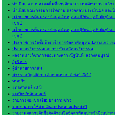
ทำเนียบ อ.ก.ค.ศ.เขตพื้นที่การศึกษาประถมศึกษาสระแก้ว 
บุคคล
ทำเนียบคณะกรรมการติดตาม ตรวจสอบ ประเมินผล และนิเท
กลุ่ม
นโยบายการคุ้มครองข้อมูลส่วนบุคคล (Privacy Policy) ข
พัฒนาครู
เขต 2
และบุ
นโยบายการคุ้มครองข้อมูลส่วนบุคคล (Privacy Policy) ข
คลากรฯ
เขต 2
กลุ่มนิ
ประกาศการจัดซื้อจ้างหรือการจัดหาพัสดุ สพป.สระแก้ว เข
เทศ
ประมวลจริยธรรมและการขับเคลื่อนจริยธรรม
ติดตาม
ผลงานทางวิชาการของนางสาว ณัฐนันท์ สรวงสมบูรณ์
และประ
ผู้บริหาร
เมินผลฯ
ผู้อำนวยการกลุ่ม
เว็บไซต์
พระราชบัญญัติการศึกษาแห่งชาติ พ.ศ. 2542
หลักสูตร
พันธกิจ
ต้าน
ยุทธศาสตร์ 20 ปี
ทุจริต
ระเบียบ/หลักเกณฑ์
ห้อง
รายการผอ.เขต เยี่ยมยามถามข่าว
นิเทศ
รายงานการใช้จ่ายเงินงบประมาณประจำปี
ศน.นิพนธ์
รายงานผลการจัดซื้อจัดจ้างหรือจัดหาพัสดุประจำปีงบประม