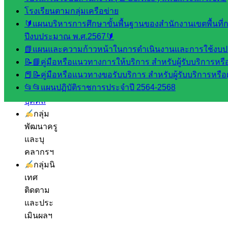
โรงเรียนตามกลุ่มเครือข่าย
กลุ่มส่ง
🔰แผนบริหารการศึกษาขั้นพื้นฐานของสำนักงานเขตพื้นที
เสริมการ
ปีงบประมาณ พ.ศ.2567🔰
จัดการ
📗แผนและความก้าวหน้าในการดำเนินงานและการใช้งบป
ศึกษา
📝📘คู่มือหรือแนวทางการให้บริการ สำหรับผู้รับบริการหรือ
กลุ่ม
📕📝คู่มือหรือแนวทางขอรับบริการ สำหรับผู้รับบริการหรือผ
บริหาร
📂📂แผนปฏิบัติราชการประจำปี 2564-2568
งาน
บุคคล
กลุ่ม
พัฒนาครู
และบุ
คลากรฯ
กลุ่มนิ
เทศ
ติดตาม
และประ
เมินผลฯ