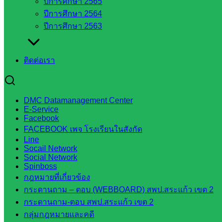
ปีการศึกษา 2565
สังกัด
ปีการศึกษา 2564
สพฐ.
ปีการศึกษา 2563
กรมบัญชี
กลาง
สำนักงาน
ติดต่อเรา
ส.ก.ส.ค
หน่วยงาน
DMC Datamanagement Center
ในจังหวัด
E-Service
Facebook
สระแก้ว
FACEBOOK เพจ โรงเรียนในสังกัด
Line
Socail Network
จังหวัด
Social Network
Spinboss
สระแก้ว
กฎหมายที่เกี่ยวข้อง
องค์การ
กระดานถาม – ตอบ (WEBBOARD) สพป.สระแก้ว เขต 2
บริหาร
กระดานถาม-ตอบ สพป.สระแก้ว เขต 2
ส่วน
กลุ่มกฎหมายและคดี
จังหวัด