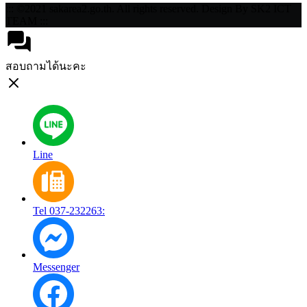
::: ©2021 sakarea2.go.th. All rights reserved. Design By SK2 ICT
TEAM :::
สอบถามได้นะคะ
Line
Tel 037-232263:
Messenger