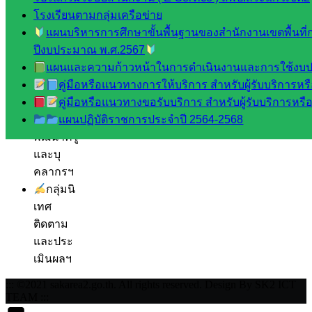
โรงเรียนตามกลุ่มเครือข่าย
จัดการ
แผนบริหารการศึกษาขั้นพื้นฐานของสำนักงานเขตพื้นที
ศึกษา
ปีงบประมาณ พ.ศ.2567
กลุ่ม
แผนและความก้าวหน้าในการดำเนินงานและการใช้งบป
บริหาร
คู่มือหรือแนวทางการให้บริการ สำหรับผู้รับบริการหรือ
งาน
คู่มือหรือแนวทางขอรับบริการ สำหรับผู้รับบริการหรือผ
บุคคล
แผนปฏิบัติราชการประจำปี 2564-2568
กลุ่ม
พัฒนาครู
และบุ
คลากรฯ
กลุ่มนิ
เทศ
ติดตาม
และประ
เมินผลฯ
::: ©2021 sakarea2.go.th. All rights reserved. Design By SK2 ICT
TEAM :::