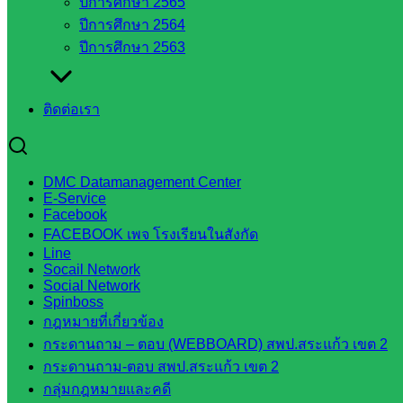
ปีการศึกษา 2565
กรมบัญชี
ปีการศึกษา 2564
กลาง
ปีการศึกษา 2563
สำนักงาน
ส.ก.ส.ค
ติดต่อเรา
หน่วยงาน
ในจังหวัด
DMC Datamanagement Center
สระแก้ว
E-Service
Facebook
FACEBOOK เพจ โรงเรียนในสังกัด
จังหวัด
Line
สระแก้ว
Socail Network
องค์การ
Social Network
Spinboss
บริหาร
กฎหมายที่เกี่ยวข้อง
ส่วน
กระดานถาม – ตอบ (WEBBOARD) สพป.สระแก้ว เขต 2
จังหวัด
กระดานถาม-ตอบ สพป.สระแก้ว เขต 2
สระแก้ว
กลุ่มกฎหมายและคดี
ศึกษาธิการ