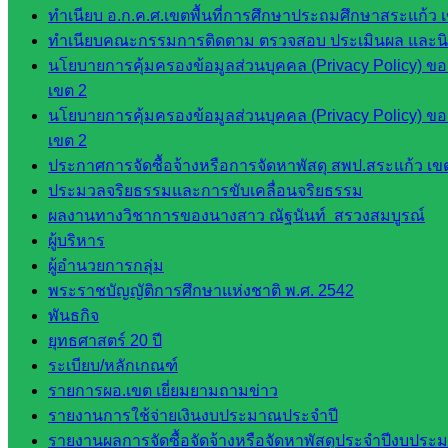
ทำเนียบ อ.ก.ค.ศ.เขตพื้นที่การศึกษาประถมศึกษาสระแก้ว 
พัฒนาครู
ทำเนียบคณะกรรมการติดตาม ตรวจสอบ ประเมินผล และนิเท
และบุ
นโยบายการคุ้มครองข้อมูลส่วนบุคคล (Privacy Policy) ข
คลากรฯ
เขต 2
กลุ่มนิ
นโยบายการคุ้มครองข้อมูลส่วนบุคคล (Privacy Policy) ข
เทศ
เขต 2
ติดตาม
ประกาศการจัดซื้อจ้างหรือการจัดหาพัสดุ สพป.สระแก้ว เข
และประ
ประมวลจริยธรรมและการขับเคลื่อนจริยธรรม
เมินผลฯ
ผลงานทางวิชาการของนางสาว ณัฐนันท์ สรวงสมบูรณ์
เว็บไซต์
ผู้บริหาร
หลักสูตร
ผู้อำนวยการกลุ่ม
ต้าน
พระราชบัญญัติการศึกษาแห่งชาติ พ.ศ. 2542
ทุจริต
พันธกิจ
ห้อง
ยุทธศาสตร์ 20 ปี
นิเทศ
ระเบียบ/หลักเกณฑ์
ศน.นิพนธ์
รายการผอ.เขต เยี่ยมยามถามข่าว
พรมพิไล
รายงานการใช้จ่ายเงินงบประมาณประจำปี
ห้อง
รายงานผลการจัดซื้อจัดจ้างหรือจัดหาพัสดุประจำปีงบประม