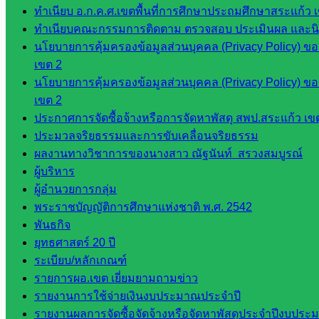
คลากรฯ
ทำเนียบ อ.ก.ค.ศ.เขตพื้นที่การศึกษาประถมศึกษาสระแก้ว 
กลุ่มนิ
ทำเนียบคณะกรรมการติดตาม ตรวจสอบ ประเมินผล และนิเท
เทศ
นโยบายการคุ้มครองข้อมูลส่วนบุคคล (Privacy Policy) ข
ติดตาม
เขต 2
และประ
นโยบายการคุ้มครองข้อมูลส่วนบุคคล (Privacy Policy) ข
เมินผลฯ
เขต 2
ประกาศการจัดซื้อจ้างหรือการจัดหาพัสดุ สพป.สระแก้ว เข
เว็บไซต์
ประมวลจริยธรรมและการขับเคลื่อนจริยธรรม
หลักสูตร
ผลงานทางวิชาการของนางสาว ณัฐนันท์ สรวงสมบูรณ์
ต้าน
ผู้บริหาร
ทุจริต
ผู้อำนวยการกลุ่ม
ห้อง
พระราชบัญญัติการศึกษาแห่งชาติ พ.ศ. 2542
นิเทศ
พันธกิจ
ศน.นิพนธ์
ยุทธศาสตร์ 20 ปี
พรมพิไล
ระเบียบ/หลักเกณฑ์
ห้อง
รายการผอ.เขต เยี่ยมยามถามข่าว
นิเทศ
รายงานการใช้จ่ายเงินงบประมาณประจำปี
ศน.ชยา
รายงานผลการจัดซื้อจัดจ้างหรือจัดหาพัสดุประจำปีงบประม