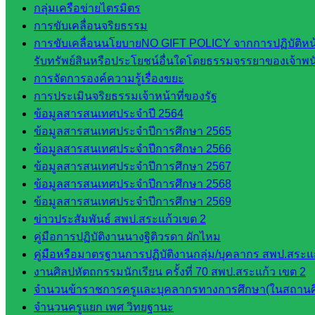
เทคนิค
กลุ่มเครือข่ายไตรมิตร
สระแก้ว
การขับเคลื่อนจริยธรรม
วิทยาลัย
การขับเคลื่อนนโยบายNO GIFT POLICY จากการปฏิบัติหน้า
เทคนิค
รับทรัพย์สินหรือประโยชน์อื่นใดโดยธรรมจรรยาของเจ้าพ
วังน้ำเย็น
การจัดการองค์ความรู้เรื่องขยะ
กศน.สระแก้ว
การประเมินจริยธรรมเจ้าหน้าที่ของรัฐ
ข้อมูลสารสนเทศประจำปี 2564
เว็บไซต์
ข้อมูลสารสนเทศประจำปีการศึกษา 2565
ข้อมูลสารสนเทศประจำปีการศึกษา 2566
กลุ่มงาน
ข้อมูลสารสนเทศประจำปีการศึกษา 2567
ใน
ข้อมูลสารสนเทศประจำปีการศึกษา 2568
ข้อมูลสารสนเทศประจำปีการศึกษา 2569
สำนักงาน
ข่าวประสัมพันธ์ สพป.สระแก้วเขต 2
คู่มือการปฏิบัติงานนางฐิติวรดา ผักไหม
กลุ่
คู่มือหรือมาตรฐานการปฏิบัติงานกลุ่ม/บุคลากร สพป.สระแก
มอำนวย
งานศิลปหัตถกรรมนักเรียน ครั้งที่ 70 สพป.สระแก้ว เขต 2
การ
จำนวนข้าราชการครูและบุคลากรทางการศึกษา(ในสถานศ
กลุ่ม
จำนวนครูแยก เพศ วิทยฐานะ