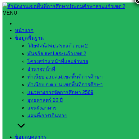
Skip
to
MENU
Search
Search
content
for:
ประกาศรายชื่อผูัมีสิทธิ์เข้ารับการเลือกสรรบุคคลเพื่อจ้างเป็น
หน้าแรก
พนักงานราชการ ตำแหน่งครูพี่เลี้ยง
ข้อมูลพื้นฐาน
วิสัยทัศน์สพป.สระแก้ว เขต 2
ประกาศรายชื่อผูัมีสิทธิ์เข้ารับการเลือกสรร
พันธกิจ สพป.สระแก้ว เขต 2
บุคคลเพื่อจ้างเป็นพนักงานราชการ
โครงสร้าง หน้าที่และอำนาจ
อำนาจหน้าที่
ตำแหน่งครูพี่เลี้ยง
ทำเนียบ อ.ก.ค.ศ.เขตพื้นที่การศึกษา
ทำเนียบ ก.ต.ป.น.เขตพื้นที่การศึกษา
ธันวาคม 13, 2021
ธันวาคม 13, 2021
บริหารงานบุคคล
แนวทางการจัดการศึกษา 2569
ยุทธศาสตร์ 20 ปี
หนังสือประชาสัมพันธ์ทั่วไป
แผนผังอาคาร
IMG
ดาวน์โหลด
Post Views:
414
แผนที่/การเดินทาง
ข้อมูลบุคลากร