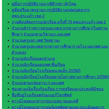
คู่มือการปฏิบัติงานนางฐิติวรดา ผักไหม
ดี เพ็งศรี
คู่มือหรือมาตรฐานการปฏิบัติงานกลุ่ม/บุคลากร
โคตร
สพป.สระแก้ว เขต 2
เว็บไซต์
งานศิลปหัตถกรรมนักเรียน ครั้งที่ 70 สพป.สระแก้ว เขต 2
คณะ
จำนวนข้าราชการครูและบุคลากรทางการศึกษา(ในสถาน
กรรมการ
ศึกษา) จำแนกตามวิชาเอก และเพศ
ก.ต.ป.น.
จำนวนครูแยก เพศ วิทยฐานะ
จำนวนครูและบุคลากรทางการศึกษารายโรง แยกเพศ และ
เว็บไซต์
ตำแหน่ง
อ.ค.ก.ศ.เขต
จำนวนนักเรียนแยกอำเภอ
พื้นที่การ
จำนวนนักเรียนแยกเพศ ชั้นเรียน
ศึกษา
จำนวนนักเรียนโรงเรียนขนาดเล็ก 2/2565
จำนวนนักเรียนโรงเรียนขยายโอกาสทางการศึกษา 2/2565
ดาวน์โหลด
จำแนกตามกลุ่มสาระฯ และเพศ
ช่องทางแจ้งเรื่องร้องเรียน การทุจริตและประพฤติมิชอบ
เอกสาร
ชื่อที่อยู่โรงเรียนพร้อมเบอร์โทรศัพท์
ดาวน์โหลดเอกสารกลุ่มกฎหมายและคดี
กลุ่
ดาวน์โหลดเอกสารกลุ่มนิเทศติดตามและประเมินผลการ