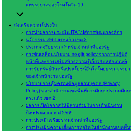
สำนักต่าง
แพร่ระบาดของโรคโควิด 19
ๆ ใน
สพฐ.
ส่งเสริมความโปร่งใส
เว็บไซต์
การนำผลการประเมิน ITA ไปสู่การพัฒนาองค์กร
สพม. ใน
นวัตกรรม สพป.สระแก้ว เขต 2
สังกัด
ประมวลจริยธรรมสำหรับเจ้าหน้าที่ของรัฐ
สพฐ.
การขับเคลื่อนนโยบาย no gift policy จากการปฏิบัติ
เว็บไซต์
หน้าที่และการเสริมสร้างความรู้เกี่ยวกับหลักเกณฑ์
สพป. ใน
การรับทรัพย์สินหรือประโยชน์อื่นใดโดยธรรมจรรยา
สังกัด
ของเจ้าพนักงานของรัฐ
สพฐ.
นโยบายการคุ้มครองข้อมูลส่วนบุคคล (Privacy
กรมบัญชี
Policy) ของสำนักงานเขตพื้นที่การศึกษาประถมศึกษ
กลาง
สระแก้ว เขต 2
สำนักงาน
ผลการเปิดโอกาสให้มีส่วนร่วมในการดำเนินงาน
ส.ก.ส.ค
ปีงบประมาณ พ.ศ.2569
หน่วยงาน
การประเมินจริยธรรมเจ้าหน้าที่ของรัฐ
การประเมินความเสี่ยงการทุจริตในสำนักงานเขตพื้นท