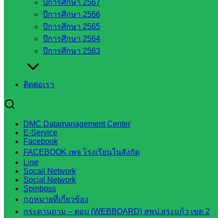
วังน้ำเย็น
ปีการศึกษา 2567
กศน.สระแก้ว
ปีการศึกษา 2566
ปีการศึกษา 2565
เว็บไซต์
ปีการศึกษา 2564
ปีการศึกษา 2563
กลุ่มงาน
ใน
ติดต่อเรา
สำนักงาน
กลุ่
DMC Datamanagement Center
มอำนวย
E-Service
Facebook
การ
FACEBOOK เพจ โรงเรียนในสังกัด
กลุ่ม
Line
บริหาร
Socail Network
Social Network
งานงาน
Spinboss
เงินและ
กฎหมายที่เกี่ยวข้อง
สินทรัพย์
กระดานถาม – ตอบ (WEBBOARD) สพป.สระแก้ว เขต 2
กลุ่มน