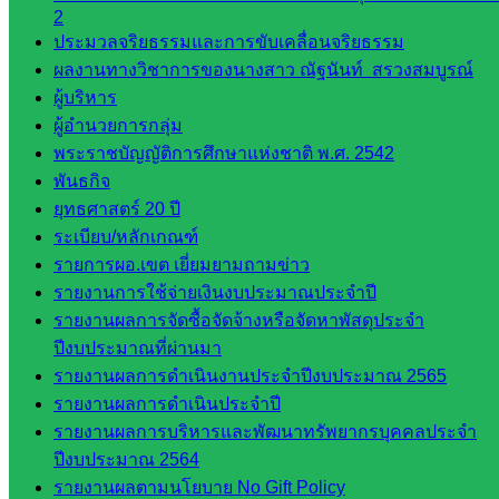
กลุ่ม
2
พัฒนาครู
ประมวลจริยธรรมและการขับเคลื่อนจริยธรรม
และบุ
ผลงานทางวิชาการของนางสาว ณัฐนันท์ สรวงสมบูรณ์
คลากรฯ
ผู้บริหาร
กลุ่มนิ
ผู้อำนวยการกลุ่ม
เทศ
พระราชบัญญัติการศึกษาแห่งชาติ พ.ศ. 2542
ติดตาม
พันธกิจ
และประ
ยุทธศาสตร์ 20 ปี
เมินผลฯ
ระเบียบ/หลักเกณฑ์
รายการผอ.เขต เยี่ยมยามถามข่าว
::: ©2021 sakarea2.go.th. All rights reserved. Design By SK2 ICT
TEAM :::
รายงานการใช้จ่ายเงินงบประมาณประจำปี
รายงานผลการจัดซื้อจัดจ้างหรือจัดหาพัสดุประจำ
ปีงบประมาณที่ผ่านมา
สอบถามได้นะคะ
รายงานผลการดำเนินงานประจำปีงบประมาณ 2565
รายงานผลการดำเนินประจำปี
รายงานผลการบริหารและพัฒนาทรัพยากรบุคคลประจำ
ปีงบประมาณ 2564
รายงานผลตามนโยบาย No Gift Policy