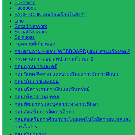
E-Service
เทคนิค
Facebook
สระแก้ว
FACEBOOK เพจ โรงเรียนในสังกัด
วิทยาลัย
Line
Socail Network
เทคนิค
Social Network
วังน้ำเย็น
Spinboss
กศน.สระแก้ว
กฎหมายที่เกี่ยวข้อง
กระดานถาม – ตอบ (WEBBOARD) สพป.สระแก้ว เขต 2
เว็บไซต์
กระดานถาม-ตอบ สพป.สระแก้ว เขต 2
กลุ่มกฎหมายและคดี
กลุ่มงาน
กลุ่มนิเทศ ติดตาม และประเมินผลการจัดการศึกษา
ใน
กลุ่มนโยบายและแผน
กลุ่มบริหารงานการเงินและสินทรัพย์
สำนักงาน
กลุ่มบริหารงานบุคคล
กลุ่มพัฒนาครูและบุคลากรทางการศึกษา
กลุ่
กลุ่มส่งเสริมการจัดการศึกษา
มอำนวย
กลุ่มส่งเสริมการศึกษาทางไกลเทคโนโลยีสารสนเทศและ
การ
การสื่อสาร
กลุ่ม
กลุ่มอำนวยการ