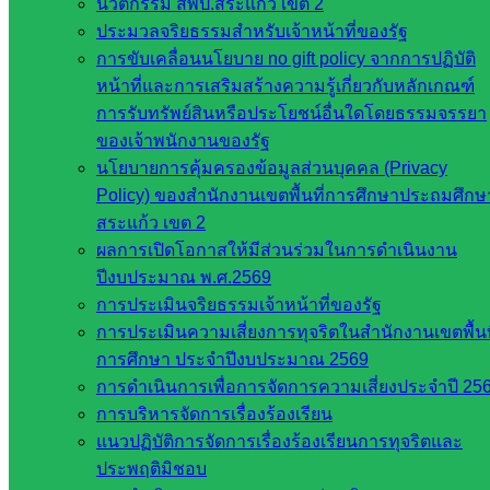
นวัตกรรม สพป.สระแก้ว เขต 2
รายชื่อ
ประมวลจริยธรรมสำหรับเจ้าหน้าที่ของรัฐ
มหาวิทยาลัย
การขับเคลื่อนนโยบาย no gift policy จากการปฏิบัติ
ใน
หน้าที่และการเสริมสร้างความรู้เกี่ยวกับหลักเกณฑ์
ประเทศไทย
การรับทรัพย์สินหรือประโยชน์อื่นใดโดยธรรมจรรยา
เว็บไซต์
ของเจ้าพนักงานของรัฐ
สำนักต่าง
นโยบายการคุ้มครองข้อมูลส่วนบุคคล (Privacy
ๆ ใน
Policy) ของสำนักงานเขตพื้นที่การศึกษาประถมศึกษ
สพฐ.
สระแก้ว เขต 2
เว็บไซต์
ผลการเปิดโอกาสให้มีส่วนร่วมในการดำเนินงาน
สพม. ใน
ปีงบประมาณ พ.ศ.2569
สังกัด
การประเมินจริยธรรมเจ้าหน้าที่ของรัฐ
สพฐ.
การประเมินความเสี่ยงการทุจริตในสำนักงานเขตพื้นท
เว็บไซต์
การศึกษา ประจำปีงบประมาณ 2569
สพป. ใน
การดำเนินการเพื่อการจัดการความเสี่ยงประจำปี 25
สังกัด
การบริหารจัดการเรื่องร้องเรียน
สพฐ.
แนวปฏิบัติการจัดการเรื่องร้องเรียนการทุจริตและ
กรมบัญชี
ประพฤติมิชอบ
กลาง