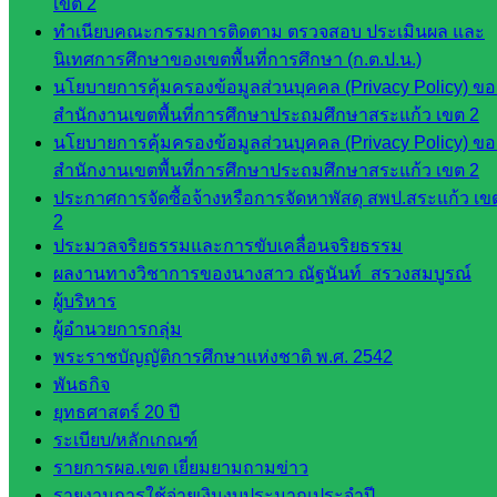
ดาวน์โหลด
เขต 2
ทำเนียบคณะกรรมการติดตาม ตรวจสอบ ประเมินผล และ
เอกสาร
นิเทศการศึกษาของเขตพื้นที่การศึกษา (ก.ต.ป.น.)
นโยบายการคุ้มครองข้อมูลส่วนบุคคล (Privacy Policy) ขอ
กลุ่
สำนักงานเขตพื้นที่การศึกษาประถมศึกษาสระแก้ว เขต 2
มอำนวย
นโยบายการคุ้มครองข้อมูลส่วนบุคคล (Privacy Policy) ขอ
การ
สำนักงานเขตพื้นที่การศึกษาประถมศึกษาสระแก้ว เขต 2
กลุ่ม
ประกาศการจัดซื้อจ้างหรือการจัดหาพัสดุ สพป.สระแก้ว เข
บริหาร
2
งานงาน
ประมวลจริยธรรมและการขับเคลื่อนจริยธรรม
เงินและ
ผลงานทางวิชาการของนางสาว ณัฐนันท์ สรวงสมบูรณ์
สินทรัพย์
ผู้บริหาร
กลุ่มน
ผู้อำนวยการกลุ่ม
โยบาย
พระราชบัญญัติการศึกษาแห่งชาติ พ.ศ. 2542
และแผน
พันธกิจ
กลุ่มส่ง
ยุทธศาสตร์ 20 ปี
เสริมการ
ระเบียบ/หลักเกณฑ์
จัดการ
รายการผอ.เขต เยี่ยมยามถามข่าว
ศึกษา
รายงานการใช้จ่ายเงินงบประมาณประจำปี