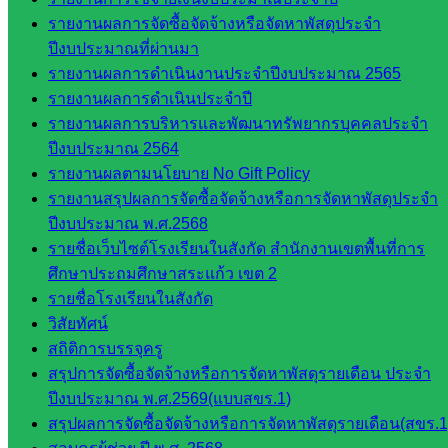
กลุ่ม
รายงานผลการจัดซื้อจัดจ้างหรือจัดหาพัสดุประจำ
บริหาร
ปีงบประมาณที่ผ่านมา
งาน
รายงานผลการดำเนินงานประจำปีงบประมาณ 2565
บุคคล
รายงานผลการดำเนินประจำปี
กลุ่ม
รายงานผลการบริหารและพัฒนาทรัพยากรบุคคลประจำ
พัฒนาครู
ปีงบประมาณ 2564
และบุ
รายงานผลตามนโยบาย No Gift Policy
คลากรฯ
รายงานสรุปผลการจัดซื้อจัดจ้างหรือการจัดหาพัสดุประจำ
กลุ่มนิ
ปีงบประมาณ พ.ศ.2568
เทศ
รายชื่อเว็บไซต์โรงเรียนในสังกัด สำนักงานเขตพื้นที่การ
ติดตาม
ศึกษาประถมศึกษาสระแก้ว เขต 2
และประ
รายชื่อโรงเรียนในสังกัด
เมินผลฯ
วิสัยทัศน์
สถิติการบรรจุครู
::: ©2021 sakarea2.go.th. All rights reserved. Design By SK2 ICT
สรุปการจัดซื้อจัดจ้างหรือการจัดหาพัสดุรายเดือน ประจำ
TEAM :::
ปีงบประมาณ พ.ศ.2569(แบบสขร.1)
สรุปผลการจัดซื้อจัดจ้างหรือการจัดหาพัสดุรายเดือน(สขร.1
สอบถามได้นะคะ