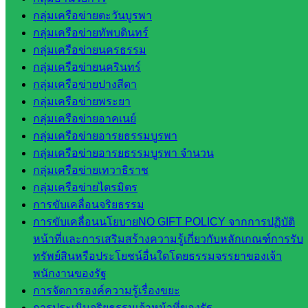
บริหาร
กลุ่มเครือข่ายตะวันบูรพา
งานงาน
กลุ่มเครือข่ายทัพบดินทร์
เงินและ
กลุ่มเครือข่ายนครธรรม
สินทรัพย์
กลุ่มเครือข่ายนครินทร์
กลุ่มน
กลุ่มเครือข่ายปางสีดา
โยบาย
กลุ่มเครือข่ายพระยา
และแผน
กลุ่มเครือข่ายอาคเนย์
กลุ่มส่ง
กลุ่มเครือข่ายอารยธรรมบูรพา
เสริมการ
กลุ่มเครือข่ายอารยธรรมบูรพา จำนวน
จัดการ
กลุ่มเครือข่ายเทวาธิราช
ศึกษา
กลุ่มเครือข่ายไตรมิตร
กลุ่ม
การขับเคลื่อนจริยธรรม
บริหาร
การขับเคลื่อนนโยบายNO GIFT POLICY จากการปฏิบัติ
งาน
หน้าที่และการเสริมสร้างความรู้เกี่ยวกับหลักเกณฑ์การรับ
บุคคล
ทรัพย์สินหรือประโยชน์อื่นใดโดยธรรมจรรยาของเจ้า
กลุ่ม
พนักงานของรัฐ
พัฒนาครู
การจัดการองค์ความรู้เรื่องขยะ
และบุ
การประเมินจริยธรรมเจ้าหน้าที่ของรัฐ