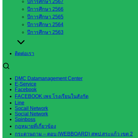
ปีการศึกษา 2567
กศน.สระแก้ว
ปีการศึกษา 2566
ปีการศึกษา 2565
เว็บไซต์
ปีการศึกษา 2564
ปีการศึกษา 2563
กลุ่มงาน
ใน
ติดต่อเรา
สำนักงาน
กลุ่
DMC Datamanagement Center
มอำนวย
E-Service
Facebook
การ
FACEBOOK เพจ โรงเรียนในสังกัด
กลุ่ม
Line
บริหาร
Socail Network
Social Network
งานงาน
Spinboss
เงินและ
กฎหมายที่เกี่ยวข้อง
สินทรัพย์
กระดานถาม – ตอบ (WEBBOARD) สพป.สระแก้ว เขต 2
กลุ่มน