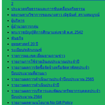
กลุ่ม
2
พัฒนาครู
ประมวลจริยธรรมและการขับเคลื่อนจริยธรรม
และบุ
ผลงานทางวิชาการของนางสาว ณัฐนันท์ สรวงสมบูรณ์
คลากรฯ
ผู้บริหาร
กลุ่มนิ
ผู้อำนวยการกลุ่ม
เทศ
พระราชบัญญัติการศึกษาแห่งชาติ พ.ศ. 2542
ติดตาม
พันธกิจ
และประ
ยุทธศาสตร์ 20 ปี
เมินผลฯ
ระเบียบ/หลักเกณฑ์
รายการผอ.เขต เยี่ยมยามถามข่าว
::: ©2021 sakarea2.go.th. All rights reserved. Design By SK2 ICT
TEAM :::
รายงานการใช้จ่ายเงินงบประมาณประจำปี
รายงานผลการจัดซื้อจัดจ้างหรือจัดหาพัสดุประจำ
ปีงบประมาณที่ผ่านมา
สอบถามได้นะคะ
รายงานผลการดำเนินงานประจำปีงบประมาณ 2565
รายงานผลการดำเนินประจำปี
รายงานผลการบริหารและพัฒนาทรัพยากรบุคคลประจำ
ปีงบประมาณ 2564
รายงานผลตามนโยบาย No Gift Policy