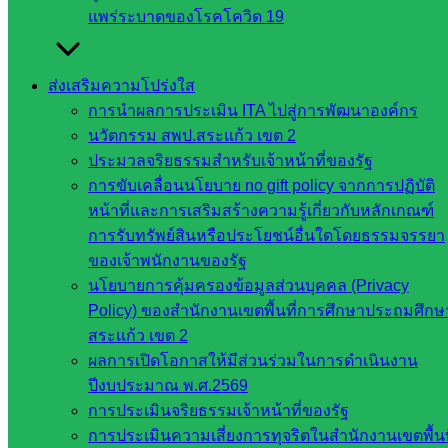
สำนักต่าง
แพร่ระบาดของโรคโควิด 19
ๆ ใน
สพฐ.
ส่งเสริมความโปร่งใส
เว็บไซต์
การนำผลการประเมิน ITA ไปสู่การพัฒนาองค์กร
สพม. ใน
นวัตกรรม สพป.สระแก้ว เขต 2
สังกัด
ประมวลจริยธรรมสำหรับเจ้าหน้าที่ของรัฐ
สพฐ.
การขับเคลื่อนนโยบาย no gift policy จากการปฏิบัติ
เว็บไซต์
หน้าที่และการเสริมสร้างความรู้เกี่ยวกับหลักเกณฑ์
สพป. ใน
การรับทรัพย์สินหรือประโยชน์อื่นใดโดยธรรมจรรยา
สังกัด
ของเจ้าพนักงานของรัฐ
สพฐ.
นโยบายการคุ้มครองข้อมูลส่วนบุคคล (Privacy
กรมบัญชี
Policy) ของสำนักงานเขตพื้นที่การศึกษาประถมศึกษ
กลาง
สระแก้ว เขต 2
สำนักงาน
ผลการเปิดโอกาสให้มีส่วนร่วมในการดำเนินงาน
ส.ก.ส.ค
ปีงบประมาณ พ.ศ.2569
หน่วยงาน
การประเมินจริยธรรมเจ้าหน้าที่ของรัฐ
การประเมินความเสี่ยงการทุจริตในสำนักงานเขตพื้นท