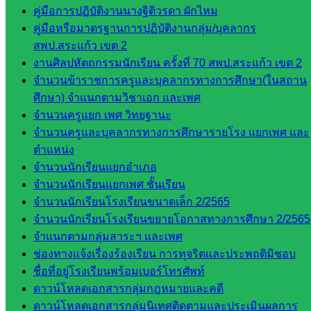
คู่มือการปฏิบัติงานนางฐิติวรดา ผักไหม
ดี เพ็งศรี
คู่มือหรือมาตรฐานการปฏิบัติงานกลุ่ม/บุคลากร
โคตร
สพป.สระแก้ว เขต 2
เว็บไซต์
งานศิลปหัตถกรรมนักเรียน ครั้งที่ 70 สพป.สระแก้ว เขต 2
คณะ
จำนวนข้าราชการครูและบุคลากรทางการศึกษา(ในสถาน
กรรมการ
ศึกษา) จำแนกตามวิชาเอก และเพศ
ก.ต.ป.น.
จำนวนครูแยก เพศ วิทยฐานะ
จำนวนครูและบุคลากรทางการศึกษารายโรง แยกเพศ และ
เว็บไซต์
ตำแหน่ง
อ.ค.ก.ศ.เขต
จำนวนนักเรียนแยกอำเภอ
พื้นที่การ
จำนวนนักเรียนแยกเพศ ชั้นเรียน
ศึกษา
จำนวนนักเรียนโรงเรียนขนาดเล็ก 2/2565
จำนวนนักเรียนโรงเรียนขยายโอกาสทางการศึกษา 2/2565
ดาวน์โหลด
จำแนกตามกลุ่มสาระฯ และเพศ
ช่องทางแจ้งเรื่องร้องเรียน การทุจริตและประพฤติมิชอบ
เอกสาร
ชื่อที่อยู่โรงเรียนพร้อมเบอร์โทรศัพท์
ดาวน์โหลดเอกสารกลุ่มกฎหมายและคดี
กลุ่
ดาวน์โหลดเอกสารกลุ่มนิเทศติดตามและประเมินผลการ