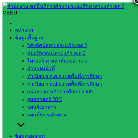
Skip
to
MENU
Search
Search
content
for:
ประชุมคณะกรรมการ ” PA Support Team ” ระดับเขตพื้นที่
หน้าแรก
การศึกษา ครั้งที่ 1/2565
ข้อมูลพื้นฐาน
วิสัยทัศน์สพป.สระแก้ว เขต 2
ประชุมคณะกรรมการ ” PA Support
พันธกิจ สพป.สระแก้ว เขต 2
Team ” ระดับเขตพื้นที่การศึกษา ครั้งที่
โครงสร้าง หน้าที่และอำนาจ
อำนาจหน้าที่
1/2565
ทำเนียบ อ.ก.ค.ศ.เขตพื้นที่การศึกษา
ทำเนียบ ก.ต.ป.น.เขตพื้นที่การศึกษา
พฤศจิกายน 24, 2022
บริหารงานบุคคล
กลุ่ม
แนวทางการจัดการศึกษา 2569
บริหารงานบุคคล
ยุทธศาสตร์ 20 ปี
แผนผังอาคาร
Post Views:
339
แผนที่/การเดินทาง
ข้อมูลบุคลากร