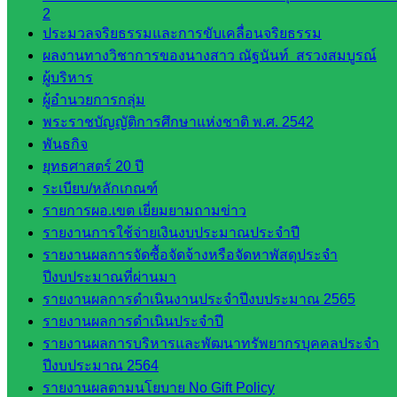
2
กลุ่ม
ประมวลจริยธรรมและการขับเคลื่อนจริยธรรม
พัฒนาครู
ผลงานทางวิชาการของนางสาว ณัฐนันท์ สรวงสมบูรณ์
และบุ
ผู้บริหาร
คลากรฯ
ผู้อำนวยการกลุ่ม
กลุ่มนิ
พระราชบัญญัติการศึกษาแห่งชาติ พ.ศ. 2542
เทศ
พันธกิจ
ติดตาม
ยุทธศาสตร์ 20 ปี
และประ
ระเบียบ/หลักเกณฑ์
เมินผลฯ
รายการผอ.เขต เยี่ยมยามถามข่าว
::: ©2021 sakarea2.go.th. All rights reserved. Design By SK2 ICT
รายงานการใช้จ่ายเงินงบประมาณประจำปี
TEAM :::
รายงานผลการจัดซื้อจัดจ้างหรือจัดหาพัสดุประจำ
ปีงบประมาณที่ผ่านมา
รายงานผลการดำเนินงานประจำปีงบประมาณ 2565
สอบถามได้นะคะ
รายงานผลการดำเนินประจำปี
รายงานผลการบริหารและพัฒนาทรัพยากรบุคคลประจำ
ปีงบประมาณ 2564
รายงานผลตามนโยบาย No Gift Policy