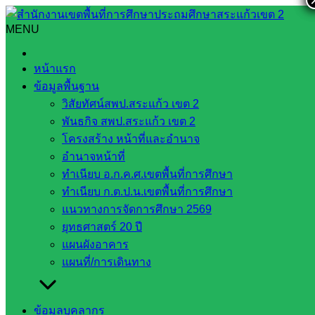
Skip
to
MENU
Search
Search
content
for:
ลงพื้นที่ตรวจเยี่ยมโรงเรียน ติดตาม สร้างขวัญ ให้กำลังใจผู้
หน้าแรก
บริหาร คณะครู และนักเรียน ณ โรงเรียนบ้านหนองหมูน้อย
ข้อมูลพื้นฐาน
วิสัยทัศน์สพป.สระแก้ว เขต 2
ลงพื้นที่ตรวจเยี่ยมโรงเรียน ติดตาม สร้าง
พันธกิจ สพป.สระแก้ว เขต 2
ขวัญ ให้กำลังใจผู้บริหาร คณะครู และ
โครงสร้าง หน้าที่และอำนาจ
อำนาจหน้าที่
นักเรียน ณ โรงเรียนบ้านหนองหมูน้อย
ทำเนียบ อ.ก.ค.ศ.เขตพื้นที่การศึกษา
ทำเนียบ ก.ต.ป.น.เขตพื้นที่การศึกษา
พฤศจิกายน 29, 2022
บริหารงานบุคคล
กลุ่ม
แนวทางการจัดการศึกษา 2569
บริหารงานบุคคล
ยุทธศาสตร์ 20 ปี
แผนผังอาคาร
แผนที่/การเดินทาง
Post Views:
365
ข้อมูลบุคลากร