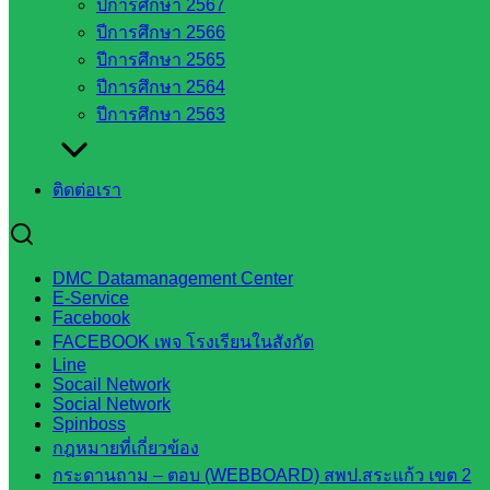
ปีการศึกษา 2567
วังน้ำเย็น
ปีการศึกษา 2566
กศน.สระแก้ว
ปีการศึกษา 2565
ปีการศึกษา 2564
เว็บไซต์
ปีการศึกษา 2563
กลุ่มงาน
ใน
ติดต่อเรา
สำนักงาน
DMC Datamanagement Center
กลุ่
E-Service
มอำนวย
Facebook
การ
FACEBOOK เพจ โรงเรียนในสังกัด
Line
กลุ่ม
Socail Network
บริหาร
Social Network
งานงาน
Spinboss
กฎหมายที่เกี่ยวข้อง
เงินและ
กระดานถาม – ตอบ (WEBBOARD) สพป.สระแก้ว เขต 2
สินทรัพย์