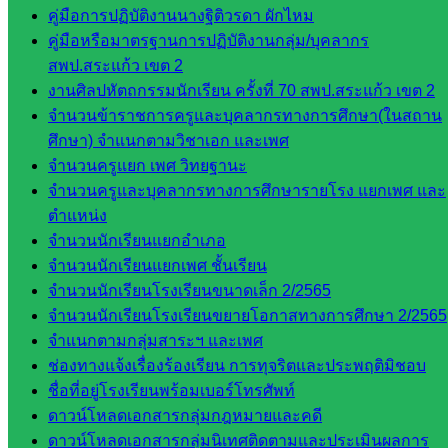
ดร.สราว
คู่มือการปฏิบัติงานนางฐิติวรดา ผักไหม
ดี เพ็งศรี
คู่มือหรือมาตรฐานการปฏิบัติงานกลุ่ม/บุคลากร
โคตร
สพป.สระแก้ว เขต 2
งานศิลปหัตถกรรมนักเรียน ครั้งที่ 70 สพป.สระแก้ว เขต 2
เว็บไซต์
จำนวนข้าราชการครูและบุคลากรทางการศึกษา(ในสถาน
คณะ
ศึกษา) จำแนกตามวิชาเอก และเพศ
กรรมการ
จำนวนครูแยก เพศ วิทยฐานะ
ก.ต.ป.น.
จำนวนครูและบุคลากรทางการศึกษารายโรง แยกเพศ และ
ตำแหน่ง
เว็บไซต์
จำนวนนักเรียนแยกอำเภอ
อ.ค.ก.ศ.เขต
จำนวนนักเรียนแยกเพศ ชั้นเรียน
พื้นที่การ
จำนวนนักเรียนโรงเรียนขนาดเล็ก 2/2565
ศึกษา
จำนวนนักเรียนโรงเรียนขยายโอกาสทางการศึกษา 2/2565
จำแนกตามกลุ่มสาระฯ และเพศ
ดาวน์โหลด
ช่องทางแจ้งเรื่องร้องเรียน การทุจริตและประพฤติมิชอบ
เอกสาร
ชื่อที่อยู่โรงเรียนพร้อมเบอร์โทรศัพท์
ดาวน์โหลดเอกสารกลุ่มกฎหมายและคดี
กลุ่
ดาวน์โหลดเอกสารกลุ่มนิเทศติดตามและประเมินผลการ