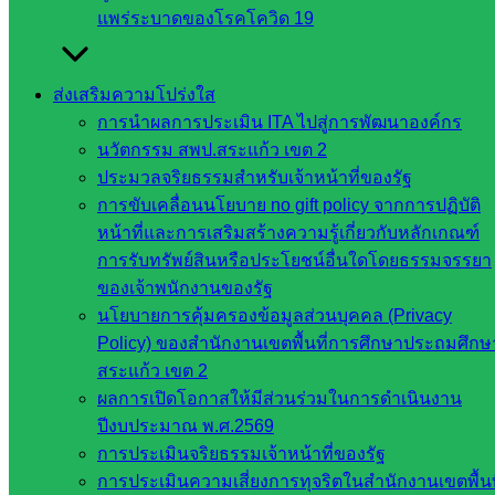
เว็บไซต์
แพร่ระบาดของโรคโควิด 19
สำนักต่าง
ๆ ใน
สพฐ.
ส่งเสริมความโปร่งใส
เว็บไซต์
การนำผลการประเมิน ITA ไปสู่การพัฒนาองค์กร
สพม. ใน
นวัตกรรม สพป.สระแก้ว เขต 2
สังกัด
ประมวลจริยธรรมสำหรับเจ้าหน้าที่ของรัฐ
สพฐ.
การขับเคลื่อนนโยบาย no gift policy จากการปฏิบัติ
เว็บไซต์
หน้าที่และการเสริมสร้างความรู้เกี่ยวกับหลักเกณฑ์
สพป. ใน
การรับทรัพย์สินหรือประโยชน์อื่นใดโดยธรรมจรรยา
สังกัด
ของเจ้าพนักงานของรัฐ
สพฐ.
นโยบายการคุ้มครองข้อมูลส่วนบุคคล (Privacy
กรมบัญชี
Policy) ของสำนักงานเขตพื้นที่การศึกษาประถมศึกษ
กลาง
สระแก้ว เขต 2
สำนักงาน
ผลการเปิดโอกาสให้มีส่วนร่วมในการดำเนินงาน
ส.ก.ส.ค
ปีงบประมาณ พ.ศ.2569
การประเมินจริยธรรมเจ้าหน้าที่ของรัฐ
หน่วยงาน
การประเมินความเสี่ยงการทุจริตในสำนักงานเขตพื้นท