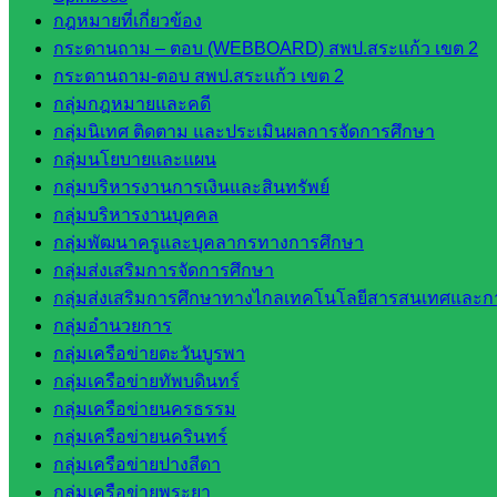
เว็บไซต์ อ.ค.ก.ศ.เขตพื้นที่การศึกษา
กฎหมายที่เกี่ยวข้อง
กระดานถาม – ตอบ (WEBBOARD) สพป.สระแก้ว เขต 2
ดาวน์โหลดเอกสาร
กระดานถาม-ตอบ สพป.สระแก้ว เขต 2
กลุ่มกฎหมายและคดี
กลุ่มอำนวยการ
กลุ่มนิเทศ ติดตาม และประเมินผลการจัดการศึกษา
กลุ่มบริหารงานงานเงินและสินทรัพย์
กลุ่มนโยบายและแผน
กลุ่มนโยบายและแผน
กลุ่มบริหารงานการเงินและสินทรัพย์
กลุ่มส่งเสริมการจัดการศึกษา
กลุ่มบริหารงานบุคคล
กลุ่มบริหารงานบุคคล
กลุ่มพัฒนาครูและบุคลากรทางการศึกษา
กลุ่มพัฒนาครูและบุคลากรฯ
กลุ่มส่งเสริมการจัดการศึกษา
กลุ่มนิเทศติดตามและประเมินผลฯ
กลุ่มส่งเสริมการศึกษาทางไกลเทคโนโลยีสารสนเทศและกา
กลุ่มอำนวยการ
::: ©2021 sakarea2.go.th. All rights reserved. Design By SK2 ICT T
กลุ่มเครือข่ายตะวันบูรพา
กลุ่มเครือข่ายทัพบดินทร์
สอบถามได้นะคะ
กลุ่มเครือข่ายนครธรรม
กลุ่มเครือข่ายนครินทร์
กลุ่มเครือข่ายปางสีดา
กลุ่มเครือข่ายพระยา