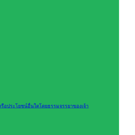
สินหรือประโยชน์อื่นใดโดยธรรมจรรยาของเจ้า