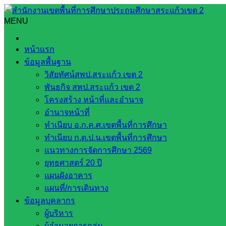
Skip
to
MENU
Search
Search
content
for:
สรุปผลการจัดซื้อจัดจ้าง ประจำปีงบประมาณ พ.ศ. 2566 รายเดือ
หน้าแรก
ข้อมูลพื้นฐาน
สรุปผลการจัดซื้อจัดจ้าง ประจำปีงบประมา
วิสัยทัศน์สพป.สระแก้ว เขต 2
พันธกิจ สพป.สระแก้ว เขต 2
พฤษภาคม 19, 2023
มิถุนายน 26, 2023
web2021_admi
โครงสร้าง หน้าที่และอำนาจ
อำนาจหน้าที่
ทำเนียบ อ.ก.ค.ศ.เขตพื้นที่การศึกษา
ทำเนียบ ก.ต.ป.น.เขตพื้นที่การศึกษา
แนวทางการจัดการศึกษา 2569
ยุทธศาสตร์ 20 ปี
แผนผังอาคาร
แผนที่/การเดินทาง
ข้อมูลบุคลากร
ผู้บริหาร
ผู้อำนวยการกลุ่ม