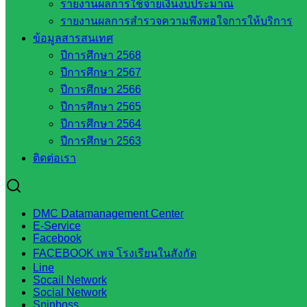
วิทยาลัยเทคนิคสระแก้ว
รายงานผลการใช้จ่ายเงินงบประมาณ
วิทยาลัยเทคนิควังน้ำเย็น
รายงานผลการสำรวจความพึงพอใจการให้บริการ
กศน.สระแก้ว
ข้อมูลสารสนเทศ
ปีการศึกษา 2568
เว็บไซต์กลุ่มงานในสำนักงาน
ปีการศึกษา 2567
ปีการศึกษา 2566
ปีการศึกษา 2565
กลุ่มอำนวยการ
ปีการศึกษา 2564
กลุ่มบริหารงานงานเงินและสินทรัพย์
ปีการศึกษา 2563
กลุ่มนโยบายและแผน
ติดต่อเรา
กลุ่มส่งเสริมการจัดการศึกษา
กลุ่มบริหารงานบุคคล
กลุ่มพัฒนาครูและบุคลากรฯ
กลุ่มนิเทศติดตามและประเมินผลฯ
DMC Datamanagement Center
E-Service
เว็บไซต์หลักสูตรต้านทุจริต
Facebook
ห้องนิเทศ ศน.นิพนธ์ พรมพิไล
FACEBOOK เพจ โรงเรียนในสังกัด
ห้องนิเทศ ศน.ชยาธิศ/ศน.อัญชลี
Line
ห้องนิเทศ ดร.สราวดี เพ็งศรีโคตร
Socail Network
Social Network
เว็บไซต์คณะกรรมการ ก.ต.ป.น.
Spinboss