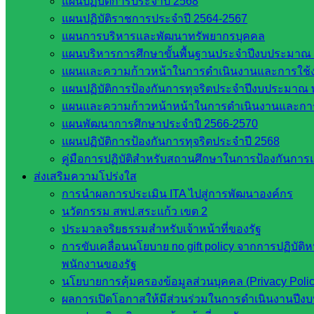
แผนปฏิบัติการประจำปี 2568
Post Views:
550
แผนปฏิบัติราชการประจำปี 2564-2567
แผนการบริหารและพัฒนาทรัพยากรบุคคล
แผนบริหารการศึกษาขั้นพื้นฐานประจำปีงบประมาณ 
แผนและความก้าวหน้าในการดำเนินงานและการใช
แผนปฏิบัติการป้องกันการทุจริตประจำปีงบประมาณ 
แผนและความก้าวหน้าหน้าในการดำเนินงานและกา
แผนพัฒนาการศึกษาประจำปี 2566-2570
แผนปฏิบัติการป้องกันการทุจริตประจำปี 2568
web2021_admin
คู่มือการปฏิบัติสำหรับสถานศึกษาในการป้องกันกา
ส่งเสริมความโปร่งใส
หน่วยงานที่เกี่ยวข้อง
การนำผลการประเมิน ITA ไปสู่การพัฒนาองค์กร
นวัตกรรม สพป.สระแก้ว เขต 2
กระทรวงศึกษาธิการ
ประมวลจริยธรรมสำหรับเจ้าหน้าที่ของรัฐ
กระทรวงการอุดมศึกษา
การขับเคลื่อนนโยบาย no gift policy จากการปฏิบัติ
สำนักงานเลขาธิการสภาการศึกษา
พนักงานของรัฐ
สำนักงานคณะกรรมการการอาชีวศึกษา
นโยบายการคุ้มครองข้อมูลส่วนบุคคล (Privacy Poli
สำนักงานคณะกรรมการการศึกษาขั้นพื้น
ผลการเปิดโอกาสให้มีส่วนร่วมในการดำเนินงานปีง
ฐาน