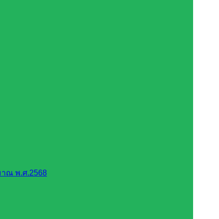
มาณ พ.ศ.2568