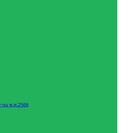
มาณ พ.ศ.2568