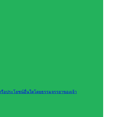
สินหรือประโยชน์อื่นใดโดยธรรมจรรยาของเจ้า