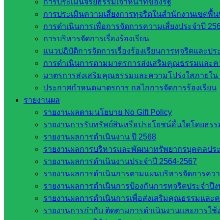
การประเมินจริยธรรมเจ้าหน้าที่ของรัฐ
กลุ่มบริหารงานงานเงินและสินทรัพย์
การประเมินความเสี่ยงการทุจริตในสำนักงานเขตพื้
กลุ่มนโยบายและแผน
การดำเนินการเพื่อการจัดการความเสี่ยงประจำปี 25
กลุ่มส่งเสริมการจัดการศึกษา
การบริหารจัดการเรื่องร้องเรียน
กลุ่มบริหารงานบุคคล
แนวปฏิบัติการจัดการเรื่องร้องเรียนการทุจริตและป
กลุ่มพัฒนาครูและบุคลากรฯ
การดำเนินการตามมาตรการส่งเสริมคุณธรรมและค
กลุ่มนิเทศติดตามและประเมินผลฯ
มาตรการส่งเสริมคุณธรรมและความโปร่งใสภายใน 
เว็บไซต์หลักสูตรต้านทุจริต
ประกาศกำหนดมาตรการ กลไกการจัดการร้องเรียน
ห้องนิเทศ ศน.นิพนธ์ พรมพิไล
รายงานผล
ห้องนิเทศ ศน.ชยาธิศ/ศน.อัญชลี
รายงานผลตามนโยบาย No Gift Policy
ห้องนิเทศ ดร.สราวดี เพ็งศรีโคตร
รายงานการรับทรัพย์สินหรือประโยชน์อื่นใดโดยธร
เว็บไซต์คณะกรรมการ ก.ต.ป.น.
รายงานผลการดำเนินงาน ปี 2568
เว็บไซต์ อ.ค.ก.ศ.เขตพื้นที่การศึกษา
รายงานผลการบริหารและพัฒนาทรัพยากรบุคคลปร
รายงานผลการดำเนินงานประจำปี 2564-2567
ดาวน์โหลดเอกสาร
รายงานผลการดำเนินการตามแผนบริหารจัดการความเส
รายงานผลการดำเนินการป้องกันการทุจริตประจำปี
กลุ่มอำนวยการ
รายงานผลการดำเนินการเพื่อส่งเสริมคุณธรรมและ
กลุ่มบริหารงานงานเงินและสินทรัพย์
รายงานการกำกับ ติดตามการดำเนินงานและการใช้ง
กลุ่มนโยบายและแผน