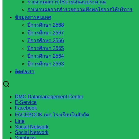
รายงานผลการใช้จ่ายเงินงบประมาณ
กลุ่มส่งเสริมการจัดการศึกษา
รายงานผลการสำรวจความพึงพอใจการให้บริการ
กลุ่มบริหารงานบุคคล
ข้อมูลสารสนเทศ
กลุ่มพัฒนาครูและบุคลากรฯ
ปีการศึกษา 2568
กลุ่มนิเทศติดตามและประเมินผลฯ
ปีการศึกษา 2567
::: ©2021 sakarea2.go.th. All rights reserved. Design By SK2 ICT T
ปีการศึกษา 2566
ปีการศึกษา 2565
ปีการศึกษา 2564
สอบถามได้นะคะ
ปีการศึกษา 2563
ติดต่อเรา
DMC Datamanagement Center
Line
E-Service
Facebook
FACEBOOK เพจ โรงเรียนในสังกัด
Line
Tel 037-232263:
Socail Network
Social Network
Spinboss