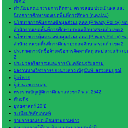
เขต 2
ศน.ชยา
ทำเนียบคณะกรรมการติดตาม ตรวจสอบ ประเมินผล และ
ธิศ/
นิเทศการศึกษาของเขตพื้นที่การศึกษา (ก.ต.ป.น.)
ศน.อัญชลี
นโยบายการคุ้มครองข้อมูลส่วนบุคคล (Privacy Policy) ขอ
ห้อง
สำนักงานเขตพื้นที่การศึกษาประถมศึกษาสระแก้ว เขต 2
นิเทศ
นโยบายการคุ้มครองข้อมูลส่วนบุคคล (Privacy Policy) ขอ
ดร.สราว
สำนักงานเขตพื้นที่การศึกษาประถมศึกษาสระแก้ว เขต 2
ดี เพ็งศรี
ประกาศการจัดซื้อจ้างหรือการจัดหาพัสดุ สพป.สระแก้ว เข
โคตร
2
ประมวลจริยธรรมและการขับเคลื่อนจริยธรรม
เว็บไซต์
ผลงานทางวิชาการของนางสาว ณัฐนันท์ สรวงสมบูรณ์
คณะ
ผู้บริหาร
กรรมการ
ผู้อำนวยการกลุ่ม
ก.ต.ป.น.
พระราชบัญญัติการศึกษาแห่งชาติ พ.ศ. 2542
พันธกิจ
เว็บไซต์
ยุทธศาสตร์ 20 ปี
อ.ค.ก.ศ.เขต
ระเบียบ/หลักเกณฑ์
พื้นที่การ
รายการผอ.เขต เยี่ยมยามถามข่าว
ศึกษา
รายงานการใช้จ่ายเงินงบประมาณประจำปี