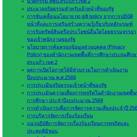
นวัตกรรม สพป.สระแก้ว เขต 2
ศึกษาธิการ
ประมวลจริยธรรมสำหรับเจ้าหน้าที่ของรัฐ
กระทรวง
การขับเคลื่อนนโยบาย no gift policy จากการปฏิบัติ
การ
หน้าที่และการเสริมสร้างความรู้เกี่ยวกับหลักเกณฑ์
อุดมศึกษา
การรับทรัพย์สินหรือประโยชน์อื่นใดโดยธรรมจรรยา
สำนักงาน
ของเจ้าพนักงานของรัฐ
เลขาธิการ
นโยบายการคุ้มครองข้อมูลส่วนบุคคล (Privacy
สภาการ
Policy) ของสำนักงานเขตพื้นที่การศึกษาประถมศึกษ
ศึกษา
สระแก้ว เขต 2
สำนักงาน
ผลการเปิดโอกาสให้มีส่วนร่วมในการดำเนินงาน
คณะ
ปีงบประมาณ พ.ศ.2569
กรรมการ
การประเมินจริยธรรมเจ้าหน้าที่ของรัฐ
การ
การประเมินความเสี่ยงการทุจริตในสำนักงานเขตพื้นท
อาชีวศึกษา
การศึกษา ประจำปีงบประมาณ 2569
สำนักงาน
การดำเนินการเพื่อการจัดการความเสี่ยงประจำปี 25
คณะ
การบริหารจัดการเรื่องร้องเรียน
กรรมการ
แนวปฏิบัติการจัดการเรื่องร้องเรียนการทุจริตและ
การศึกษา
ประพฤติมิชอบ
ขั้นพื้น