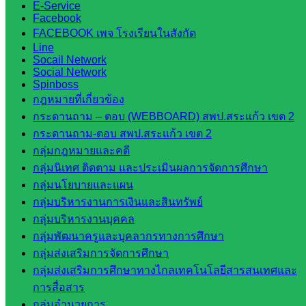
E-Service
สระแก้ว
Facebook
สำนักงาน
FACEBOOK เพจ โรงเรียนในสังกัด
ส.ก.ส.ค.
Line
Socail Network
จังหวัด
Social Network
สระแก้ว
Spinboss
สพป.
กฎหมายที่เกี่ยวข้อง
สระแก้ว
กระดานถาม – ตอบ (WEBBOARD) สพป.สระแก้ว เขต 2
เขต 1
กระดานถาม-ตอบ สพป.สระแก้ว เขต 2
สพป.สระแก้ว
กลุ่มกฎหมายและคดี
เขต 2
กลุ่มนิเทศ ติดตาม และประเมินผลการจัดการศึกษา
โรงเรียน
กลุ่มนโยบายและแผน
ในสังกัด
กลุ่มบริหารงานการเงินและสินทรัพย์
สพป.สระแก้ว
กลุ่มบริหารงานบุคคล
เขต 1
กลุ่มพัฒนาครูและบุคลากรทางการศึกษา
โรงเรียน
กลุ่มส่งเสริมการจัดการศึกษา
ในสังกัด
กลุ่มส่งเสริมการศึกษาทางไกลเทคโนโลยีสารสนเทศและ
สพป.สระแก้ว
การสื่อสาร
เขต 2
กลุ่มอำนวยการ