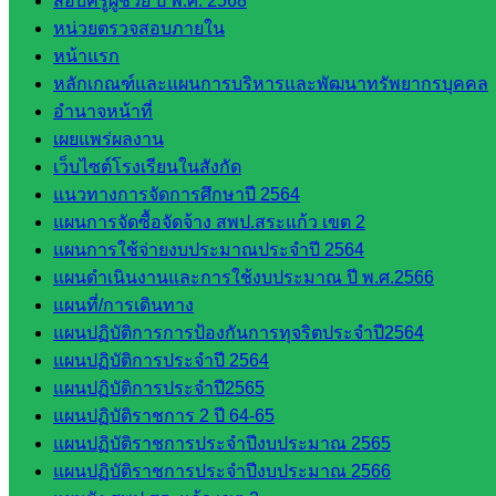
สอบครูผู้ช่วย ปี พ.ศ. 2568
ศึกษา
หน่วยตรวจสอบภายใน
กลุ่ม
หน้าแรก
บริหาร
หลักเกณฑ์และแผนการบริหารและพัฒนาทรัพยากรบุคคล
งาน
อำนาจหน้าที่
บุคคล
เผยแพร่ผลงาน
กลุ่ม
เว็บไซต์โรงเรียนในสังกัด
พัฒนาครู
แนวทางการจัดการศึกษาปี 2564
และบุ
แผนการจัดซื้อจัดจ้าง สพป.สระแก้ว เขต 2
คลากรฯ
แผนการใช้จ่ายงบประมาณประจำปี 2564
กลุ่มนิ
แผนดำเนินงานและการใช้งบประมาณ ปี พ.ศ.2566
เทศ
แผนที่/การเดินทาง
ติดตาม
แผนปฏิบัติการการป้องกันการทุจริตประจำปี2564
และประ
แผนปฏิบัติการประจำปี 2564
เมินผลฯ
แผนปฏิบัติการประจำปี2565
แผนปฏิบัติราชการ 2 ปี 64-65
::: ©2021 sakarea2.go.th. All rights reserved. Design By SK2 ICT
แผนปฏิบัติราชการประจำปีงบประมาณ 2565
TEAM :::
แผนปฏิบัติราชการประจำปีงบประมาณ 2566