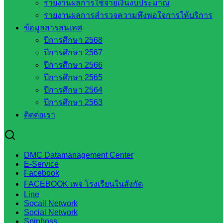
รายงานผลการใช้จ่ายเงินงบประมาณ
รายงานผลการสำรวจความพึงพอใจการให้บริการ
ดาวน์โหลดเอกสาร
ข้อมูลสารสนเทศ
ปีการศึกษา 2568
กลุ่มอำนวยการ
ปีการศึกษา 2567
กลุ่มบริหารงานงานเงินและสินทรัพย์
ปีการศึกษา 2566
กลุ่มนโยบายและแผน
ปีการศึกษา 2565
กลุ่มส่งเสริมการจัดการศึกษา
ปีการศึกษา 2564
กลุ่มบริหารงานบุคคล
ปีการศึกษา 2563
กลุ่มพัฒนาครูและบุคลากรฯ
ติดต่อเรา
กลุ่มนิเทศติดตามและประเมินผลฯ
::: ©2021 sakarea2.go.th. All rights reserved. Design By SK2 ICT T
DMC Datamanagement Center
E-Service
Facebook
สอบถามได้นะคะ
FACEBOOK เพจ โรงเรียนในสังกัด
Line
Socail Network
Social Network
Spinboss