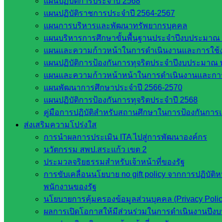
แผนปฏิบัติการประจำปี 2568
รายชื่อมหาวิทยาลัยในประเทศไทย
แผนปฏิบัติราชการประจำปี 2564-2567
เว็บไซต์สำนักต่าง ๆ ใน สพฐ.
แผนการบริหารและพัฒนาทรัพยากรบุคคล
เว็บไซต์ สพม. ในสังกัด สพฐ.
แผนบริหารการศึกษาขั้นพื้นฐานประจำปีงบประมาณ 
เว็บไซต์ สพป. ในสังกัด สพฐ.
แผนและความก้าวหน้าในการดำเนินงานและการใช
กรมบัญชีกลาง
แผนปฏิบัติการป้องกันการทุจริตประจำปีงบประมาณ 
สำนักงาน ส.ก.ส.ค
แผนและความก้าวหน้าหน้าในการดำเนินงานและกา
แผนพัฒนาการศึกษาประจำปี 2566-2570
หน่วยงานในจังหวัดสระแก้ว
แผนปฏิบัติการป้องกันการทุจริตประจำปี 2568
คู่มือการปฏิบัติสำหรับสถานศึกษาในการป้องกันกา
จังหวัดสระแก้ว
ส่งเสริมความโปร่งใส
องค์การบริหารส่วนจังหวัดสระแก้ว
การนำผลการประเมิน ITA ไปสู่การพัฒนาองค์กร
ศึกษาธิการจังหวัดสระแก้ว
นวัตกรรม สพป.สระแก้ว เขต 2
สำนักงาน ส.ก.ส.ค. จังหวัดสระแก้ว
ประมวลจริยธรรมสำหรับเจ้าหน้าที่ของรัฐ
สพป. สระแก้วเขต 1
การขับเคลื่อนนโยบาย no gift policy จากการปฏิบัติ
สพป.สระแก้ว เขต 2
พนักงานของรัฐ
โรงเรียนในสังกัด สพป.สระแก้ว เขต 1
นโยบายการคุ้มครองข้อมูลส่วนบุคคล (Privacy Poli
โรงเรียนในสังกัด สพป.สระแก้ว เขต 2
ผลการเปิดโอกาสให้มีส่วนร่วมในการดำเนินงานปีง
วิทยาลัยเทคนิคสระแก้ว