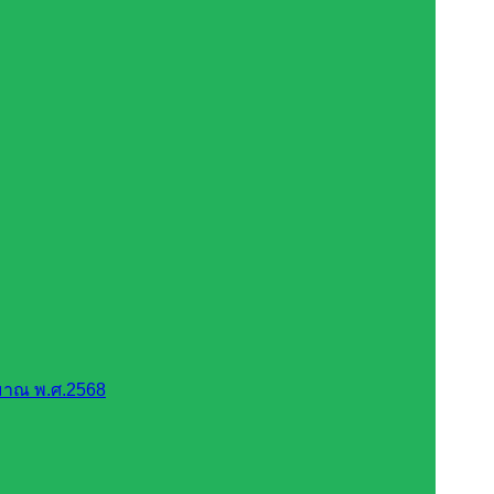
มาณ พ.ศ.2568