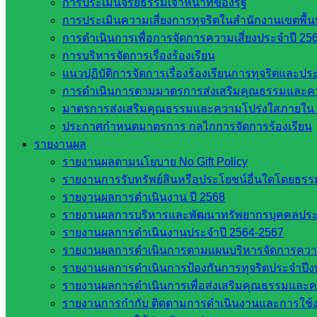
การประเมินจริยธรรมเจ้าหน้าที่ของรัฐ
วิทยาลัยเทคนิควังน้ำเย็น
การประเมินความเสี่ยงการทุจริตในสำนักงานเขตพื้
กศน.สระแก้ว
การดำเนินการเพื่อการจัดการความเสี่ยงประจำปี 25
การบริหารจัดการเรื่องร้องเรียน
เว็บไซต์กลุ่มงานในสำนักงาน
แนวปฏิบัติการจัดการเรื่องร้องเรียนการทุจริตและป
การดำเนินการตามมาตรการส่งเสริมคุณธรรมและค
กลุ่มอำนวยการ
มาตรการส่งเสริมคุณธรรมและความโปร่งใสภายใน 
กลุ่มบริหารงานงานเงินและสินทรัพย์
ประกาศกำหนดมาตรการ กลไกการจัดการร้องเรียน
กลุ่มนโยบายและแผน
รายงานผล
กลุ่มส่งเสริมการจัดการศึกษา
รายงานผลตามนโยบาย No Gift Policy
กลุ่มบริหารงานบุคคล
รายงานการรับทรัพย์สินหรือประโยชน์อื่นใดโดยธร
กลุ่มพัฒนาครูและบุคลากรฯ
รายงานผลการดำเนินงาน ปี 2568
กลุ่มนิเทศติดตามและประเมินผลฯ
รายงานผลการบริหารและพัฒนาทรัพยากรบุคคลปร
เว็บไซต์หลักสูตรต้านทุจริต
รายงานผลการดำเนินงานประจำปี 2564-2567
ห้องนิเทศ ศน.นิพนธ์ พรมพิไล
รายงานผลการดำเนินการตามแผนบริหารจัดการความเส
ห้องนิเทศ ศน.ชยาธิศ/ศน.อัญชลี
รายงานผลการดำเนินการป้องกันการทุจริตประจำปี
ห้องนิเทศ ดร.สราวดี เพ็งศรีโคตร
รายงานผลการดำเนินการเพื่อส่งเสริมคุณธรรมและ
เว็บไซต์คณะกรรมการ ก.ต.ป.น.
รายงานการกำกับ ติดตามการดำเนินงานและการใช้ง
เว็บไซต์ อ.ค.ก.ศ.เขตพื้นที่การศึกษา