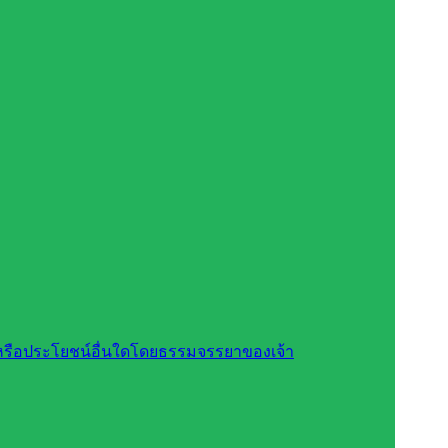
สินหรือประโยชน์อื่นใดโดยธรรมจรรยาของเจ้า