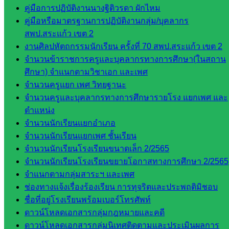
พัฒนาครู
คู่มือการปฏิบัติงานนางฐิติวรดา ผักไหม
และบุ
คู่มือหรือมาตรฐานการปฏิบัติงานกลุ่ม/บุคลากร
คลากรฯ
สพป.สระแก้ว เขต 2
กลุ่มนิ
งานศิลปหัตถกรรมนักเรียน ครั้งที่ 70 สพป.สระแก้ว เขต 2
เทศ
จำนวนข้าราชการครูและบุคลากรทางการศึกษา(ในสถาน
ติดตาม
ศึกษา) จำแนกตามวิชาเอก และเพศ
และประ
จำนวนครูแยก เพศ วิทยฐานะ
เมินผลฯ
จำนวนครูและบุคลากรทางการศึกษารายโรง แยกเพศ และ
ตำแหน่ง
เว็บไซต์
จำนวนนักเรียนแยกอำเภอ
หลักสูตร
จำนวนนักเรียนแยกเพศ ชั้นเรียน
ต้าน
จำนวนนักเรียนโรงเรียนขนาดเล็ก 2/2565
ทุจริต
จำนวนนักเรียนโรงเรียนขยายโอกาสทางการศึกษา 2/2565
ห้อง
จำแนกตามกลุ่มสาระฯ และเพศ
นิเทศ
ช่องทางแจ้งเรื่องร้องเรียน การทุจริตและประพฤติมิชอบ
ศน.นิพนธ์
ชื่อที่อยู่โรงเรียนพร้อมเบอร์โทรศัพท์
พรมพิไล
ดาวน์โหลดเอกสารกลุ่มกฎหมายและคดี
ห้อง
ดาวน์โหลดเอกสารกลุ่มนิเทศติดตามและประเมินผลการ