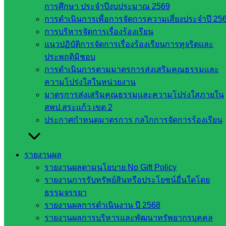
ขั้นพื้น
การศึกษา ประจำปีงบประมาณ 2569
ฐาน
การดำเนินการเพื่อการจัดการความเสี่ยงประจำปี 25
รายชื่อ
การบริหารจัดการเรื่องร้องเรียน
มหาวิทยาลัย
แนวปฏิบัติการจัดการเรื่องร้องเรียนการทุจริตและ
ใน
ประพฤติมิชอบ
ประเทศไทย
การดำเนินการตามมาตรการส่งเสริมคุณธรรมและ
เว็บไซต์
ความโปร่งใสในหน่วยงาน
สำนักต่าง
มาตรการส่งเสริมคุณธรรมและความโปร่งใสภายใน
ๆ ใน
สพป.สระแก้ว เขต 2
สพฐ.
ประกาศกำหนดมาตรการ กลไกการจัดการร้องเรียน
เว็บไซต์
สพม. ใน
สังกัด
รายงานผล
สพฐ.
รายงานผลตามนโยบาย No Gift Policy
เว็บไซต์
รายงานการรับทรัพย์สินหรือประโยชน์อื่นใดโดย
สพป. ใน
ธรรมจรรยา
สังกัด
รายงานผลการดำเนินงาน ปี 2568
สพฐ.
รายงานผลการบริหารและพัฒนาทรัพยากรบุคคล