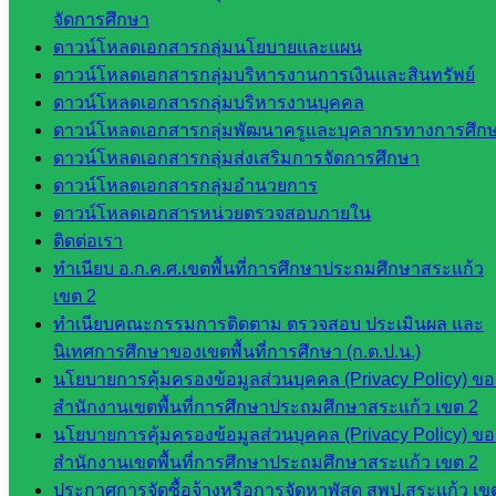
นิเทศ
จัดการศึกษา
ศน.ชยา
ดาวน์โหลดเอกสารกลุ่มนโยบายและแผน
ธิศ/
ดาวน์โหลดเอกสารกลุ่มบริหารงานการเงินและสินทรัพย์
ศน.อัญชลี
ดาวน์โหลดเอกสารกลุ่มบริหารงานบุคคล
ห้อง
ดาวน์โหลดเอกสารกลุ่มพัฒนาครูและบุคลากรทางการศึก
นิเทศ
ดาวน์โหลดเอกสารกลุ่มส่งเสริมการจัดการศึกษา
ดร.สราว
ดาวน์โหลดเอกสารกลุ่มอำนวยการ
ดี เพ็งศรี
ดาวน์โหลดเอกสารหน่วยตรวจสอบภายใน
โคตร
ติดต่อเรา
ทำเนียบ อ.ก.ค.ศ.เขตพื้นที่การศึกษาประถมศึกษาสระแก้ว
เว็บไซต์
เขต 2
คณะ
ทำเนียบคณะกรรมการติดตาม ตรวจสอบ ประเมินผล และ
กรรมการ
นิเทศการศึกษาของเขตพื้นที่การศึกษา (ก.ต.ป.น.)
ก.ต.ป.น.
นโยบายการคุ้มครองข้อมูลส่วนบุคคล (Privacy Policy) ขอ
สำนักงานเขตพื้นที่การศึกษาประถมศึกษาสระแก้ว เขต 2
เว็บไซต์
นโยบายการคุ้มครองข้อมูลส่วนบุคคล (Privacy Policy) ขอ
อ.ค.ก.ศ.เขต
สำนักงานเขตพื้นที่การศึกษาประถมศึกษาสระแก้ว เขต 2
พื้นที่การ
ประกาศการจัดซื้อจ้างหรือการจัดหาพัสดุ สพป.สระแก้ว เข
ศึกษา