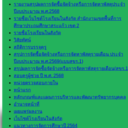
รายงานสรุปผลการจัดซื้อจัดจ้างหรือการจัดหาพัสดุประจำ
จัดการ
ปีงบประมาณ พ.ศ.2568
ศึกษา
รายชื่อเว็บไซต์โรงเรียนในสังกัด สำนักงานเขตพื้นที่การ
กลุ่ม
ศึกษาประถมศึกษาสระแก้ว เขต 2
บริหาร
รายชื่อโรงเรียนในสังกัด
งาน
วิสัยทัศน์
บุคคล
สถิติการบรรจุครู
กลุ่ม
สรุปการจัดซื้อจัดจ้างหรือการจัดหาพัสดุรายเดือน ประจำ
พัฒนาครู
ปีงบประมาณ พ.ศ.2569(แบบสขร.1)
และบุ
สรุปผลการจัดซื้อจัดจ้างหรือการจัดหาพัสดุรายเดือน(สขร.1
คลากรฯ
สอบครูผู้ช่วย ปี พ.ศ. 2568
กลุ่มนิ
หน่วยตรวจสอบภายใน
เทศ
หน้าแรก
ติดตาม
หลักเกณฑ์และแผนการบริหารและพัฒนาทรัพยากรบุคคล
และประ
อำนาจหน้าที่
เมินผลฯ
เผยแพร่ผลงาน
::: ©2021 sakarea2.go.th. All rights reserved. Design By SK2 ICT
เว็บไซต์โรงเรียนในสังกัด
TEAM :::
แนวทางการจัดการศึกษาปี 2564