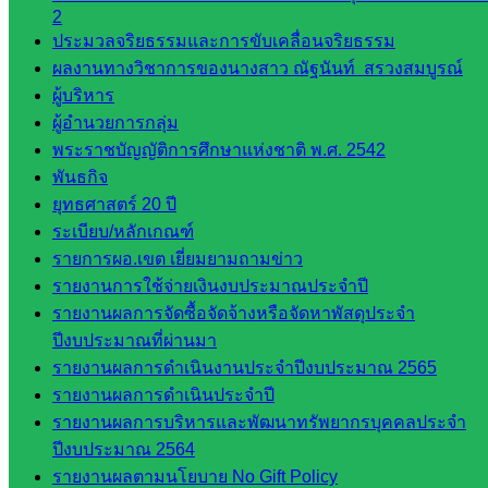
2
ประมวลจริยธรรมและการขับเคลื่อนจริยธรรม
ดาวน์โหลด
ผลงานทางวิชาการของนางสาว ณัฐนันท์ สรวงสมบูรณ์
เอกสาร
ผู้บริหาร
ผู้อำนวยการกลุ่ม
พระราชบัญญัติการศึกษาแห่งชาติ พ.ศ. 2542
กลุ่
พันธกิจ
มอำนวย
ยุทธศาสตร์ 20 ปี
การ
ระเบียบ/หลักเกณฑ์
กลุ่ม
รายการผอ.เขต เยี่ยมยามถามข่าว
บริหาร
รายงานการใช้จ่ายเงินงบประมาณประจำปี
งานงาน
รายงานผลการจัดซื้อจัดจ้างหรือจัดหาพัสดุประจำ
เงินและ
ปีงบประมาณที่ผ่านมา
สินทรัพย์
รายงานผลการดำเนินงานประจำปีงบประมาณ 2565
กลุ่มน
รายงานผลการดำเนินประจำปี
โยบาย
รายงานผลการบริหารและพัฒนาทรัพยากรบุคคลประจำ
และแผน
ปีงบประมาณ 2564
กลุ่มส่ง
รายงานผลตามนโยบาย No Gift Policy
เสริมการ