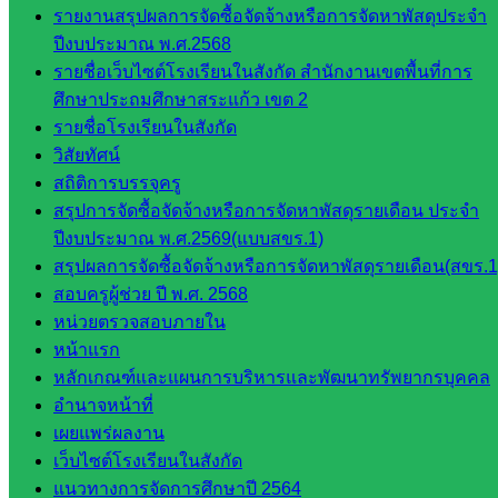
รายงานสรุปผลการจัดซื้อจัดจ้างหรือการจัดหาพัสดุประจำ
ศน.อัญชลี
ปีงบประมาณ พ.ศ.2568
ห้อง
รายชื่อเว็บไซต์โรงเรียนในสังกัด สำนักงานเขตพื้นที่การ
นิเทศ
ศึกษาประถมศึกษาสระแก้ว เขต 2
ดร.สราว
รายชื่อโรงเรียนในสังกัด
ดี เพ็งศรี
วิสัยทัศน์
โคตร
สถิติการบรรจุครู
เว็บไซต์
สรุปการจัดซื้อจัดจ้างหรือการจัดหาพัสดุรายเดือน ประจำ
คณะ
ปีงบประมาณ พ.ศ.2569(แบบสขร.1)
กรรมการ
สรุปผลการจัดซื้อจัดจ้างหรือการจัดหาพัสดุรายเดือน(สขร.1
ก.ต.ป.น.
สอบครูผู้ช่วย ปี พ.ศ. 2568
หน่วยตรวจสอบภายใน
เว็บไซต์
หน้าแรก
อ.ค.ก.ศ.เขต
หลักเกณฑ์และแผนการบริหารและพัฒนาทรัพยากรบุคคล
พื้นที่การ
อำนาจหน้าที่
ศึกษา
เผยแพร่ผลงาน
เว็บไซต์โรงเรียนในสังกัด
ดาวน์โหลด
แนวทางการจัดการศึกษาปี 2564