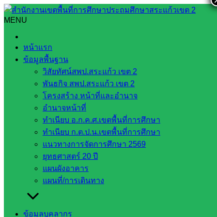
Skip
to
MENU
Search
Search
content
for:
การขยายชั้นเรียนระดับชั้นอนุบาล ๑ ของโรงเรียนบ้านละลมติม
หน้าแรก
(จิตรพลานุสนธิ์)
ข้อมูลพื้นฐาน
วิสัยทัศน์สพป.สระแก้ว เขต 2
การขยายชั้นเรียนระดับชั้นอนุบาล ๑ ของ
พันธกิจ สพป.สระแก้ว เขต 2
โรงเรียนบ้านละลมติม (จิตรพลานุสนธิ์)
โครงสร้าง หน้าที่และอำนาจ
อำนาจหน้าที่
ทำเนียบ อ.ก.ค.ศ.เขตพื้นที่การศึกษา
ตุลาคม 2, 2025
ตุลาคม 2, 2025
นโยบายและแผน
ทำเนียบ ก.ต.ป.น.เขตพื้นที่การศึกษา
กลุ่มนโยบายและแผน
แนวทางการจัดการศึกษา 2569
วันพฤหัสบดีที่ ๒ ตุลาคม ๒๕๖๘ เวลา ๑๓.๐๐ น. นายสมคิด แตง
ยุทธศาสตร์ 20 ปี
พรม ผอ.สพป.สระแก้ว เขต ๒ ได้มอบหมายให้ นายทนงศักดิ์ คง
แผนผังอาคาร
เจริญสุข รอง ผอ.สพป.สระแก้ว เขต ๒ และคณะกรรมการ
แผนที่/การเดินทาง
พิจารณาความพร้อมของสถานศึกษาในการรับเด็กเข้าศึกษา
ระดับก่อนประถมศึกษา (สำหรับเด็กอายุ ๓ ปีบริบูรณ์) สังกัด
ข้อมูลบุคลากร
สำนักงานคณะกรรมการการศึกษาขั้นพื้นฐาน ปีการศึกษา