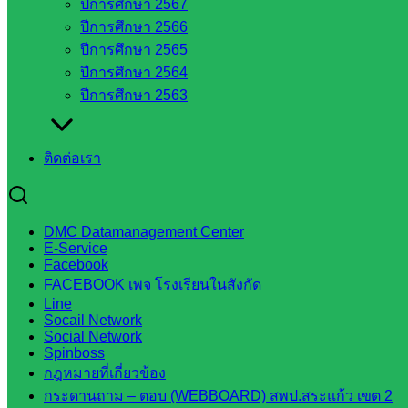
ปีการศึกษา 2567
มหาวิทยาลัย
ปีการศึกษา 2566
ใน
ปีการศึกษา 2565
ประเทศไทย
ปีการศึกษา 2564
เว็บไซต์
ปีการศึกษา 2563
สำนักต่าง
ๆ ใน
สพฐ.
ติดต่อเรา
เว็บไซต์
สพม. ใน
สังกัด
DMC Datamanagement Center
สพฐ.
E-Service
เว็บไซต์
Facebook
สพป. ใน
FACEBOOK เพจ โรงเรียนในสังกัด
Line
สังกัด
Socail Network
สพฐ.
Social Network
กรมบัญชี
Spinboss
กฎหมายที่เกี่ยวข้อง
กลาง
กระดานถาม – ตอบ (WEBBOARD) สพป.สระแก้ว เขต 2
สำนักงาน