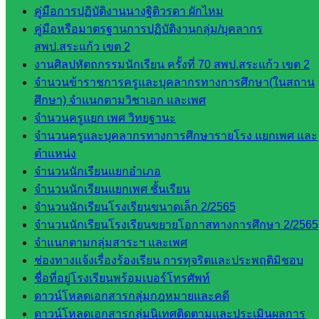
คู่มือการปฏิบัติงานนางฐิติวรดา ผักไหม
สระแก้ว
คู่มือหรือมาตรฐานการปฏิบัติงานกลุ่ม/บุคลากร
วิทยาลัย
สพป.สระแก้ว เขต 2
เทคนิค
งานศิลปหัตถกรรมนักเรียน ครั้งที่ 70 สพป.สระแก้ว เขต 2
วังน้ำเย็น
จำนวนข้าราชการครูและบุคลากรทางการศึกษา(ในสถาน
กศน.สระแก้ว
ศึกษา) จำแนกตามวิชาเอก และเพศ
จำนวนครูแยก เพศ วิทยฐานะ
เว็บไซต์
จำนวนครูและบุคลากรทางการศึกษารายโรง แยกเพศ และ
กลุ่มงาน
ตำแหน่ง
จำนวนนักเรียนแยกอำเภอ
ใน
จำนวนนักเรียนแยกเพศ ชั้นเรียน
สำนักงาน
จำนวนนักเรียนโรงเรียนขนาดเล็ก 2/2565
จำนวนนักเรียนโรงเรียนขยายโอกาสทางการศึกษา 2/2565
จำแนกตามกลุ่มสาระฯ และเพศ
กลุ่
ช่องทางแจ้งเรื่องร้องเรียน การทุจริตและประพฤติมิชอบ
มอำนวย
ชื่อที่อยู่โรงเรียนพร้อมเบอร์โทรศัพท์
การ
ดาวน์โหลดเอกสารกลุ่มกฎหมายและคดี
กลุ่ม
ดาวน์โหลดเอกสารกลุ่มนิเทศติดตามและประเมินผลการ
บริหาร