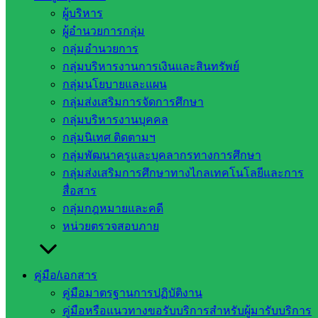
ผู้บริหาร
๒๕๖๙ ของสำนักงานเขตพื้นที่การศึกษาประถมศึกษาสระแก้ว
ผู้อำนวยการกลุ่ม
เขต ๒ เพื่อประเมินความพร้อมในการเปิดรับเด็กเข้าเรียนระดับ
กลุ่มอำนวยการ
ก่อนประถมศึกษา ในสถานศึกษาขั้นพื้นฐาน (สำหรับเด็กอายุ ๓
กลุ่มบริหารงานการเงินและสินทรัพย์
ปีบริบูรณ์) ณ โรงเรียนบ้านละลมติม (จิตรพลานุสนธิ์) ตำบลโคก
กลุ่มนโยบายและแผน
สูง อำเภอโคกสูง จังหวัดสระแก้ว
ตามนโยบายด้านการลดภาระ
กลุ่มส่งเสริมการจัดการศึกษา
ครูและบุคลากรทางการศึกษา สำนักงานคณะกรรมการการ
กลุ่มบริหารงานบุคคล
ศึกษาขั้นพื้นฐาน
กลุ่มนิเทศ ติดตามฯ
กลุ่มพัฒนาครูและบุคลากรทางการศึกษา
กลุ่มส่งเสริมการศึกษาทางไกลเทคโนโลยีและการ
สื่อสาร
กลุ่มกฎหมายและคดี
หน่วยตรวจสอบภาย
คู่มือ/เอกสาร
คู่มือมาตรฐานการปฏิบัติงาน
คู่มือหรือแนวทางขอรับบริการสำหรับผู้มารับบริการ