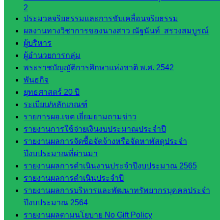
2
กลุ่มนิ
ประมวลจริยธรรมและการขับเคลื่อนจริยธรรม
เทศ
ผลงานทางวิชาการของนางสาว ณัฐนันท์ สรวงสมบูรณ์
ติดตาม
ผู้บริหาร
และประ
ผู้อำนวยการกลุ่ม
เมินผลฯ
พระราชบัญญัติการศึกษาแห่งชาติ พ.ศ. 2542
พันธกิจ
เว็บไซต์
ยุทธศาสตร์ 20 ปี
หลักสูตร
ระเบียบ/หลักเกณฑ์
ต้าน
รายการผอ.เขต เยี่ยมยามถามข่าว
ทุจริต
รายงานการใช้จ่ายเงินงบประมาณประจำปี
ห้อง
รายงานผลการจัดซื้อจัดจ้างหรือจัดหาพัสดุประจำ
นิเทศ
ปีงบประมาณที่ผ่านมา
ศน.นิพนธ์
รายงานผลการดำเนินงานประจำปีงบประมาณ 2565
พรมพิไล
รายงานผลการดำเนินประจำปี
ห้อง
รายงานผลการบริหารและพัฒนาทรัพยากรบุคคลประจำ
นิเทศ
ปีงบประมาณ 2564
ศน.ชยา
รายงานผลตามนโยบาย No Gift Policy
ธิศ/