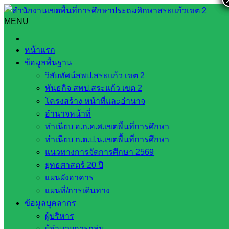
Skip
to
MENU
Search
Search
content
for:
การประชุมกรรมการตัดสินผลการแข่งขันงานศิลปหัตถกรรม
หน้าแรก
นักเรียน ครั้งที่ 73 ประจำปีการศึกษา 2568 วันที่ 24 พฤศจิกายน
ข้อมูลพื้นฐาน
2568
วิสัยทัศน์สพป.สระแก้ว เขต 2
การประชุมกรรมการตัดสินผลการแข่งขัน
พันธกิจ สพป.สระแก้ว เขต 2
โครงสร้าง หน้าที่และอำนาจ
งานศิลปหัตถกรรมนักเรียน ครั้งที่ 73
อำนาจหน้าที่
ทำเนียบ อ.ก.ค.ศ.เขตพื้นที่การศึกษา
ประจำปีการศึกษา 2568 วันที่ 24
ทำเนียบ ก.ต.ป.น.เขตพื้นที่การศึกษา
พฤศจิกายน 2568
แนวทางการจัดการศึกษา 2569
ยุทธศาสตร์ 20 ปี
แผนผังอาคาร
พฤศจิกายน 26, 2025
พฤศจิกายน 26, 2025
นิเทศ
แผนที่/การเดินทาง
ติดตามและประเมินผล
กลุ่มนิเทศติดตามฯ
,
วารสาร
ข้อมูลบุคลากร
ประชาสัมพันธ์
ผู้บริหาร
ผู้อำนวยการกลุ่ม