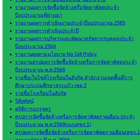
บริหาร
รายงานผลการจัดซื้อจัดจ้างหรือจัดหาพัสดุประจำ
งาน
ปีงบประมาณที่ผ่านมา
บุคคล
รายงานผลการดำเนินงานประจำปีงบประมาณ 2565
กลุ่ม
รายงานผลการดำเนินประจำปี
พัฒนาครู
รายงานผลการบริหารและพัฒนาทรัพยากรบุคคลประจำ
และบุ
ปีงบประมาณ 2564
คลากรฯ
รายงานผลตามนโยบาย No Gift Policy
กลุ่มนิ
รายงานสรุปผลการจัดซื้อจัดจ้างหรือการจัดหาพัสดุประจำ
เทศ
ปีงบประมาณ พ.ศ.2568
ติดตาม
รายชื่อเว็บไซต์โรงเรียนในสังกัด สำนักงานเขตพื้นที่การ
และประ
ศึกษาประถมศึกษาสระแก้ว เขต 2
เมินผลฯ
รายชื่อโรงเรียนในสังกัด
วิสัยทัศน์
::: ©2021 sakarea2.go.th. All rights reserved. Design By SK2 ICT
สถิติการบรรจุครู
TEAM :::
สรุปการจัดซื้อจัดจ้างหรือการจัดหาพัสดุรายเดือน ประจำ
ปีงบประมาณ พ.ศ.2569(แบบสขร.1)
สอบถามได้นะคะ
สรุปผลการจัดซื้อจัดจ้างหรือการจัดหาพัสดุรายเดือน(สขร.1