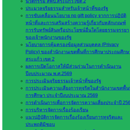
นวัตกรรม สพป.สระแก้ว เขต 2
มหาวิทยาลัย
ประมวลจริยธรรมสำหรับเจ้าหน้าที่ของรัฐ
ใน
การขับเคลื่อนนโยบาย no gift policy จากการปฏิบัติ
ประเทศไทย
หน้าที่และการเสริมสร้างความรู้เกี่ยวกับหลักเกณฑ์
เว็บไซต์
การรับทรัพย์สินหรือประโยชน์อื่นใดโดยธรรมจรรยา
สำนักต่าง
ของเจ้าพนักงานของรัฐ
ๆ ใน
นโยบายการคุ้มครองข้อมูลส่วนบุคคล (Privacy
สพฐ.
Policy) ของสำนักงานเขตพื้นที่การศึกษาประถมศึกษ
เว็บไซต์
สระแก้ว เขต 2
สพม. ใน
ผลการเปิดโอกาสให้มีส่วนร่วมในการดำเนินงาน
สังกัด
ปีงบประมาณ พ.ศ.2569
สพฐ.
การประเมินจริยธรรมเจ้าหน้าที่ของรัฐ
เว็บไซต์
การประเมินความเสี่ยงการทุจริตในสำนักงานเขตพื้นท
สพป. ใน
การศึกษา ประจำปีงบประมาณ 2569
สังกัด
การดำเนินการเพื่อการจัดการความเสี่ยงประจำปี 25
สพฐ.
การบริหารจัดการเรื่องร้องเรียน
กรมบัญชี
แนวปฏิบัติการจัดการเรื่องร้องเรียนการทุจริตและ
กลาง
ประพฤติมิชอบ
สำนักงาน