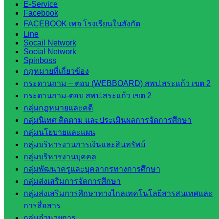
E-Service
สระแก้ว
Facebook
วิทยาลัย
FACEBOOK เพจ โรงเรียนในสังกัด
เทคนิค
Line
Socail Network
วังน้ำเย็น
Social Network
กศน.สระแก้ว
Spinboss
กฎหมายที่เกี่ยวข้อง
เว็บไซต์
กระดานถาม – ตอบ (WEBBOARD) สพป.สระแก้ว เขต 2
กระดานถาม-ตอบ สพป.สระแก้ว เขต 2
กลุ่มงาน
กลุ่มกฎหมายและคดี
ใน
กลุ่มนิเทศ ติดตาม และประเมินผลการจัดการศึกษา
กลุ่มนโยบายและแผน
สำนักงาน
กลุ่มบริหารงานการเงินและสินทรัพย์
กลุ่มบริหารงานบุคคล
กลุ่
กลุ่มพัฒนาครูและบุคลากรทางการศึกษา
มอำนวย
กลุ่มส่งเสริมการจัดการศึกษา
การ
กลุ่มส่งเสริมการศึกษาทางไกลเทคโนโลยีสารสนเทศและ
กลุ่ม
การสื่อสาร
บริหาร
กลุ่มอำนวยการ