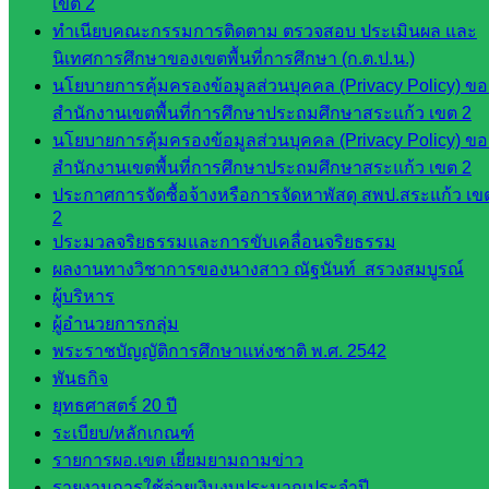
เขต 2
เอกสาร
ทำเนียบคณะกรรมการติดตาม ตรวจสอบ ประเมินผล และ
นิเทศการศึกษาของเขตพื้นที่การศึกษา (ก.ต.ป.น.)
กลุ่
นโยบายการคุ้มครองข้อมูลส่วนบุคคล (Privacy Policy) ขอ
มอำนวย
สำนักงานเขตพื้นที่การศึกษาประถมศึกษาสระแก้ว เขต 2
การ
นโยบายการคุ้มครองข้อมูลส่วนบุคคล (Privacy Policy) ขอ
กลุ่ม
สำนักงานเขตพื้นที่การศึกษาประถมศึกษาสระแก้ว เขต 2
บริหาร
ประกาศการจัดซื้อจ้างหรือการจัดหาพัสดุ สพป.สระแก้ว เข
งานงาน
2
เงินและ
ประมวลจริยธรรมและการขับเคลื่อนจริยธรรม
สินทรัพย์
ผลงานทางวิชาการของนางสาว ณัฐนันท์ สรวงสมบูรณ์
กลุ่มน
ผู้บริหาร
โยบาย
ผู้อำนวยการกลุ่ม
และแผน
พระราชบัญญัติการศึกษาแห่งชาติ พ.ศ. 2542
กลุ่มส่ง
พันธกิจ
เสริมการ
ยุทธศาสตร์ 20 ปี
จัดการ
ระเบียบ/หลักเกณฑ์
ศึกษา
รายการผอ.เขต เยี่ยมยามถามข่าว
กลุ่ม
รายงานการใช้จ่ายเงินงบประมาณประจำปี