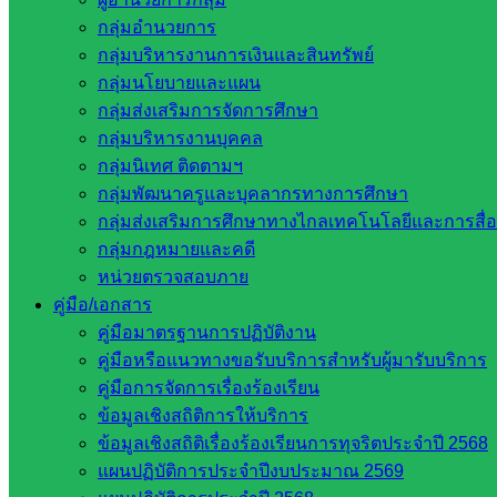
โดยก่อนเข้าสู่วาระการประชุม ผู้เข้าร่วมการประชุมได้ร่วมแ
กลุ่มอำนวยการ
เหลือแก่นักเรียน ผู้ปกครอง รวมถึงข้าราชการครูและบุคลากรทา
กลุ่มบริหารงานการเงินและสินทรัพย์
แนะนำ รอง ผอ.สพป.สระแก้ว เขต 2
รับผิดชอบกลุ่มบริหารงานบ
กลุ่มนโยบายและแผน
ในโอกาสเดียวกัน ผอ.สพป.สระแก้ว เขต 2 ได้กล่าวแนะนำผู้บริหา
กลุ่มส่งเสริมการจัดการศึกษา
แนะนำตนเองแก่ที่ประชุมทราบตามลำดับ
กลุ่มบริหารงานบุคคล
กลุ่มนิเทศ ติดตามฯ
อนึ่ง การประชุม อ.ก.ค.ศ. จัดขึ้นเป็นประจำทุกเดือนและในเดือน
กลุ่มพัฒนาครูและบุคลากรทางการศึกษา
ศึกษาประถมศึกษาสระแก้ว เขต 2 ที่จัดเป็นขอบข่ายงานในกำกับ
กลุ่มส่งเสริมการศึกษาทางไกลเทคโนโลยีและการสื่
บุคคล
กลุ่มกฎหมายและคดี
หน่วยตรวจสอบภาย
บรรณาธิการ:
นางวันเพ็ญ อรัญ ผอ. กลุ่มอำนวยการ
คู่มือ/เอกสาร
บรรณาธิการร่วม:
นางสุมาลี ศรีสุคนธ์ ผอ.กลุ่มบริหารงานบุคคล
คู่มือมาตรฐานการปฏิบัติงาน
รายงาน:
นางสาวนวลหยก ณ ระนอง นักประชาสัมพันธ์ปฏิบัติกา
คู่มือหรือแนวทางขอรับบริการสำหรับผู้มารับบริการ
ข้อมูลภาพเพิ่มเติม:
https://photos.app.goo.gl/MkmkMc1mxrwzsm
คู่มือการจัดการเรื่องร้องเรียน
ช่องทางการสื่อสาร:
ข้อมูลเชิงสถิติการให้บริการ
https://sakarea2.go.th/2026/01/11/การประชุม-อ-ก-ค-ศ-ครั้งที่-1-25/
ข้อมูลเชิงสถิติเรื่องร้องเรียนการทุจริตประจำปี 2568
https://www.facebook.com/share/1825zGbJuz/
แผนปฏิบัติการประจำปีงบประมาณ 2569