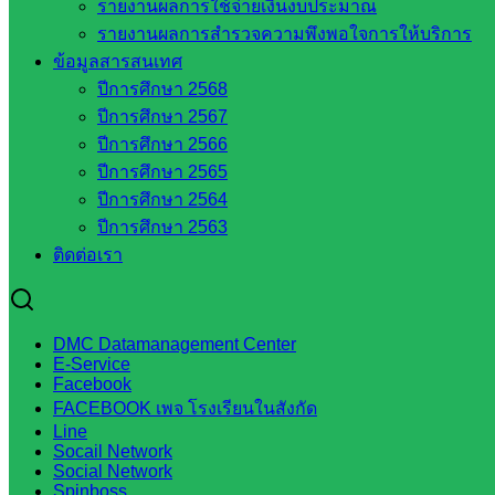
รายงานผลการใช้จ่ายเงินงบประมาณ
องค์การบริหารส่วนจังหวัดสระแก้ว
รายงานผลการสำรวจความพึงพอใจการให้บริการ
ศึกษาธิการจังหวัดสระแก้ว
ข้อมูลสารสนเทศ
สำนักงาน ส.ก.ส.ค. จังหวัดสระแก้ว
ปีการศึกษา 2568
สพป. สระแก้วเขต 1
ปีการศึกษา 2567
สพป.สระแก้ว เขต 2
ปีการศึกษา 2566
โรงเรียนในสังกัด สพป.สระแก้ว เขต 1
ปีการศึกษา 2565
โรงเรียนในสังกัด สพป.สระแก้ว เขต 2
ปีการศึกษา 2564
วิทยาลัยเทคนิคสระแก้ว
ปีการศึกษา 2563
วิทยาลัยเทคนิควังน้ำเย็น
ติดต่อเรา
กศน.สระแก้ว
เว็บไซต์กลุ่มงานในสำนักงาน
DMC Datamanagement Center
E-Service
กลุ่มอำนวยการ
Facebook
กลุ่มบริหารงานงานเงินและสินทรัพย์
FACEBOOK เพจ โรงเรียนในสังกัด
Line
กลุ่มนโยบายและแผน
Socail Network
กลุ่มส่งเสริมการจัดการศึกษา
Social Network
กลุ่มบริหารงานบุคคล
Spinboss