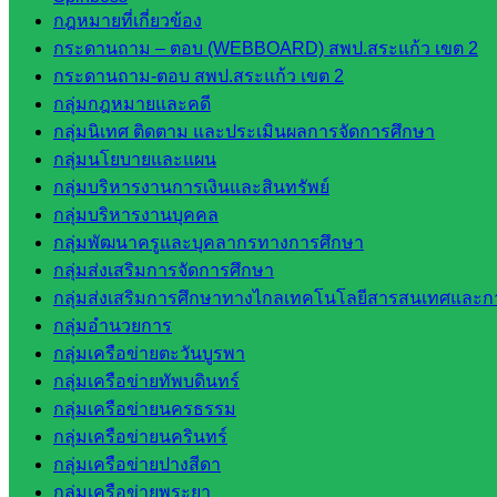
กฎหมายที่เกี่ยวข้อง
กลุ่มพัฒนาครูและบุคลากรฯ
กระดานถาม – ตอบ (WEBBOARD) สพป.สระแก้ว เขต 2
กลุ่มนิเทศติดตามและประเมินผลฯ
กระดานถาม-ตอบ สพป.สระแก้ว เขต 2
เว็บไซต์หลักสูตรต้านทุจริต
กลุ่มกฎหมายและคดี
ห้องนิเทศ ศน.นิพนธ์ พรมพิไล
กลุ่มนิเทศ ติดตาม และประเมินผลการจัดการศึกษา
ห้องนิเทศ ศน.ชยาธิศ/ศน.อัญชลี
กลุ่มนโยบายและแผน
ห้องนิเทศ ดร.สราวดี เพ็งศรีโคตร
กลุ่มบริหารงานการเงินและสินทรัพย์
เว็บไซต์คณะกรรมการ ก.ต.ป.น.
กลุ่มบริหารงานบุคคล
เว็บไซต์ อ.ค.ก.ศ.เขตพื้นที่การศึกษา
กลุ่มพัฒนาครูและบุคลากรทางการศึกษา
ดาวน์โหลดเอกสาร
กลุ่มส่งเสริมการจัดการศึกษา
กลุ่มส่งเสริมการศึกษาทางไกลเทคโนโลยีสารสนเทศและกา
กลุ่มอำนวยการ
กลุ่มอำนวยการ
กลุ่มเครือข่ายตะวันบูรพา
กลุ่มบริหารงานงานเงินและสินทรัพย์
กลุ่มเครือข่ายทัพบดินทร์
กลุ่มนโยบายและแผน
กลุ่มเครือข่ายนครธรรม
กลุ่มส่งเสริมการจัดการศึกษา
กลุ่มเครือข่ายนครินทร์
กลุ่มบริหารงานบุคคล
กลุ่มเครือข่ายปางสีดา
กลุ่มพัฒนาครูและบุคลากรฯ
กลุ่มเครือข่ายพระยา