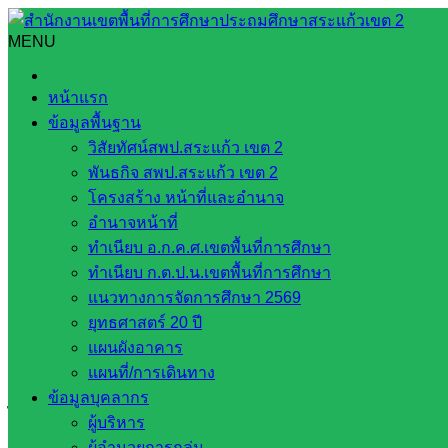
Skip
to
MENU
Search
Search
content
for:
การประชุม อ.ก.ค.ศ. ครั้งที่ 1/2569
หน้าแรก
ข้อมูลพื้นฐาน
การประชุม อ.ก.ค.ศ. ครั้งที่ 1/2569
วิสัยทัศน์สพป.สระแก้ว เขต 2
พันธกิจ สพป.สระแก้ว เขต 2
มกราคม 11, 2026
มกราคม 11, 2026
งานประชาสัมพันธ
โครงสร้าง หน้าที่และอำนาจ
อำนาจหน้าที่
กลุ่มบริหารงานบุคคล สพป.สระแก้ว เขต 2 จัดประชุม อ.ก.ค.ศ. เข
ทำเนียบ อ.ก.ค.ศ.เขตพื้นที่การศึกษา
ทำเนียบ ก.ต.ป.น.เขตพื้นที่การศึกษา
นายสมคิด แตงพรม ผู้อำนวยการสำนักงานเขตพื้นที่การศึกษาประ
แนวทางการจัดการศึกษา 2569
ร่วมประชุม อ.ก.ค.ศ. สำนักงานเขตพื้นที่การศึกษาประถมศึกษาสร
ยุทธศาสตร์ 20 ปี
สำนักงานเขตพื้นที่การศึกษาประถมศึกษาสระแก้ว เขต 2 ณ ห้องประ
แผนผังอาคาร
การประชุมดังกล่าว นายอัมพล หันทยุง ประธาน อ.ก.ค.ศ. เขตพื
แผนที่/การเดินทาง
สระแก้ว เขต 2 ประกอบด้วย อนุกรรมการผู้แทน ผู้ทรงคุณวุฒิ ผู้
ข้อมูลบุคลากร
ไซต์และผ่านระบบสื่ออิเล็กทรอนิกส์ (Zoom Meeting)
ผู้บริหาร
ผู้อำนวยการกลุ่ม