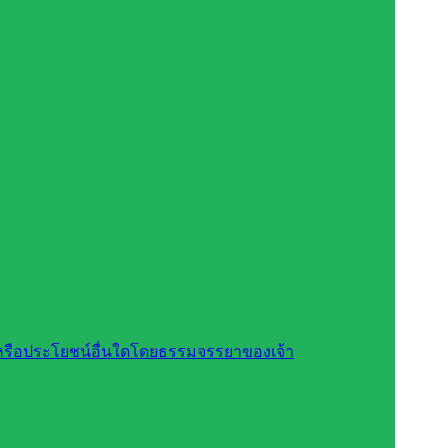
สินหรือประโยชน์อื่นใดโดยธรรมจรรยาของเจ้า