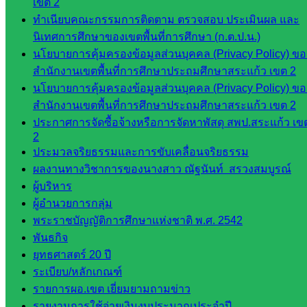
เขต 2
พรมพิไล
ทำเนียบคณะกรรมการติดตาม ตรวจสอบ ประเมินผล และ
ห้อง
นิเทศการศึกษาของเขตพื้นที่การศึกษา (ก.ต.ป.น.)
นิเทศ
นโยบายการคุ้มครองข้อมูลส่วนบุคคล (Privacy Policy) ขอ
ศน.ชยา
สำนักงานเขตพื้นที่การศึกษาประถมศึกษาสระแก้ว เขต 2
ธิศ/
นโยบายการคุ้มครองข้อมูลส่วนบุคคล (Privacy Policy) ขอ
ศน.อัญชลี
สำนักงานเขตพื้นที่การศึกษาประถมศึกษาสระแก้ว เขต 2
ห้อง
ประกาศการจัดซื้อจ้างหรือการจัดหาพัสดุ สพป.สระแก้ว เข
นิเทศ
2
ดร.สราว
ประมวลจริยธรรมและการขับเคลื่อนจริยธรรม
ดี เพ็งศรี
ผลงานทางวิชาการของนางสาว ณัฐนันท์ สรวงสมบูรณ์
โคตร
ผู้บริหาร
ผู้อำนวยการกลุ่ม
เว็บไซต์
พระราชบัญญัติการศึกษาแห่งชาติ พ.ศ. 2542
คณะ
พันธกิจ
กรรมการ
ยุทธศาสตร์ 20 ปี
ก.ต.ป.น.
ระเบียบ/หลักเกณฑ์
เว็บไซต์
รายการผอ.เขต เยี่ยมยามถามข่าว
อ.ค.ก.ศ.เขต
รายงานการใช้จ่ายเงินงบประมาณประจำปี