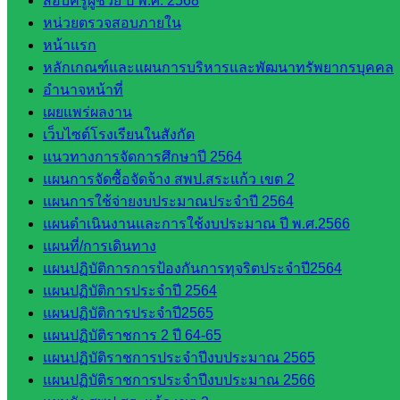
สอบครูผู้ช่วย ปี พ.ศ. 2568
กลุ่มส่ง
หน่วยตรวจสอบภายใน
เสริมการ
หน้าแรก
จัดการ
หลักเกณฑ์และแผนการบริหารและพัฒนาทรัพยากรบุคคล
ศึกษา
อำนาจหน้าที่
กลุ่ม
เผยแพร่ผลงาน
บริหาร
เว็บไซต์โรงเรียนในสังกัด
งาน
แนวทางการจัดการศึกษาปี 2564
บุคคล
แผนการจัดซื้อจัดจ้าง สพป.สระแก้ว เขต 2
กลุ่ม
แผนการใช้จ่ายงบประมาณประจำปี 2564
พัฒนาครู
แผนดำเนินงานและการใช้งบประมาณ ปี พ.ศ.2566
และบุ
แผนที่/การเดินทาง
คลากรฯ
แผนปฏิบัติการการป้องกันการทุจริตประจำปี2564
กลุ่มนิ
แผนปฏิบัติการประจำปี 2564
เทศ
แผนปฏิบัติการประจำปี2565
ติดตาม
แผนปฏิบัติราชการ 2 ปี 64-65
และประ
แผนปฏิบัติราชการประจำปีงบประมาณ 2565
เมินผลฯ
แผนปฏิบัติราชการประจำปีงบประมาณ 2566