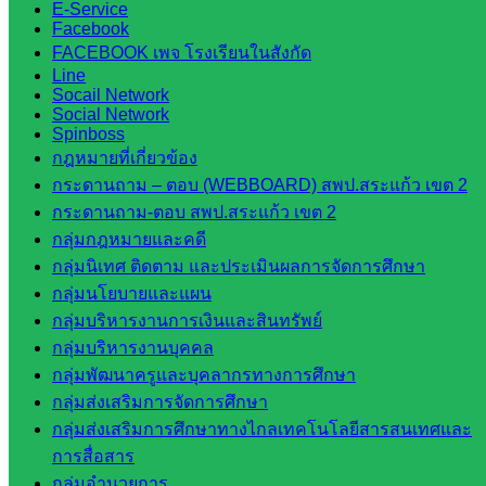
E-Service
สระแก้ว
Facebook
ศึกษาธิการ
FACEBOOK เพจ โรงเรียนในสังกัด
จังหวัด
Line
สระแก้ว
Socail Network
Social Network
สำนักงาน
Spinboss
ส.ก.ส.ค.
กฎหมายที่เกี่ยวข้อง
จังหวัด
กระดานถาม – ตอบ (WEBBOARD) สพป.สระแก้ว เขต 2
สระแก้ว
กระดานถาม-ตอบ สพป.สระแก้ว เขต 2
สพป.
กลุ่มกฎหมายและคดี
สระแก้ว
กลุ่มนิเทศ ติดตาม และประเมินผลการจัดการศึกษา
เขต 1
กลุ่มนโยบายและแผน
สพป.สระแก้ว
กลุ่มบริหารงานการเงินและสินทรัพย์
เขต 2
กลุ่มบริหารงานบุคคล
โรงเรียน
กลุ่มพัฒนาครูและบุคลากรทางการศึกษา
ในสังกัด
กลุ่มส่งเสริมการจัดการศึกษา
สพป.สระแก้ว
กลุ่มส่งเสริมการศึกษาทางไกลเทคโนโลยีสารสนเทศและ
เขต 1
การสื่อสาร
โรงเรียน
กลุ่มอำนวยการ