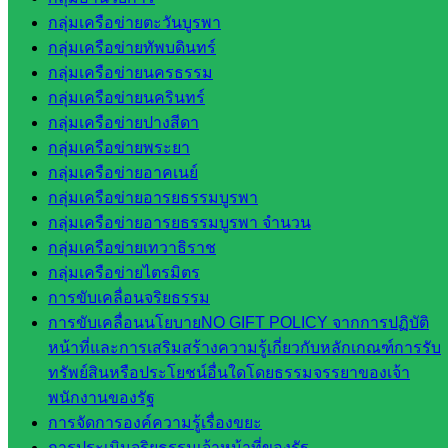
ในสังกัด
กลุ่มเครือข่ายตะวันบูรพา
สพป.สระแก้ว
กลุ่มเครือข่ายทัพบดินทร์
เขต 2
กลุ่มเครือข่ายนครธรรม
วิทยาลัย
กลุ่มเครือข่ายนครินทร์
เทคนิค
กลุ่มเครือข่ายปางสีดา
สระแก้ว
กลุ่มเครือข่ายพระยา
วิทยาลัย
กลุ่มเครือข่ายอาคเนย์
เทคนิค
กลุ่มเครือข่ายอารยธรรมบูรพา
วังน้ำเย็น
กลุ่มเครือข่ายอารยธรรมบูรพา จำนวน
กศน.สระแก้ว
กลุ่มเครือข่ายเทวาธิราช
กลุ่มเครือข่ายไตรมิตร
เว็บไซต์
การขับเคลื่อนจริยธรรม
การขับเคลื่อนนโยบายNO GIFT POLICY จากการปฏิบัติ
กลุ่มงาน
หน้าที่และการเสริมสร้างความรู้เกี่ยวกับหลักเกณฑ์การรับ
ใน
ทรัพย์สินหรือประโยชน์อื่นใดโดยธรรมจรรยาของเจ้า
พนักงานของรัฐ
สำนักงาน
การจัดการองค์ความรู้เรื่องขยะ
การประเมินจริยธรรมเจ้าหน้าที่ของรัฐ