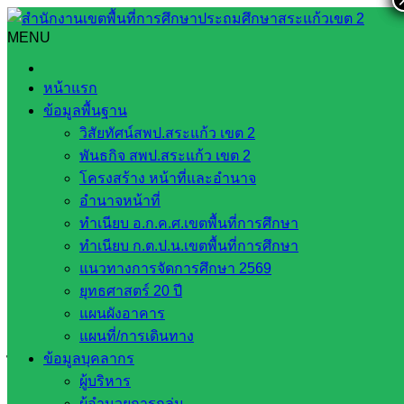
Skip
to
MENU
Search
Search
content
for:
“ประชุมผู้ปกครอง ภาคเรียนที่ 1” ปีการศึกษา 2569
หน้าแรก
ข้อมูลพื้นฐาน
“ประชุมผู้ปกครอง ภาคเรียนที่ 1” ปีการ
วิสัยทัศน์สพป.สระแก้ว เขต 2
ศึกษา 2569
พันธกิจ สพป.สระแก้ว เขต 2
โครงสร้าง หน้าที่และอำนาจ
อำนาจหน้าที่
พฤษภาคม 14, 2026
พฤษภาคม 14, 2026
โรงเรียน
ทำเนียบ อ.ก.ค.ศ.เขตพื้นที่การศึกษา
ประชาเกษตรพัฒนา
กลุ่มปางสีดา
ทำเนียบ ก.ต.ป.น.เขตพื้นที่การศึกษา
แนวทางการจัดการศึกษา 2569
วันพฤหัสบดีที่ 14 พฤษภาคม พ.ศ.2569 เวลา 09.00 น. โรงเรียน
ยุทธศาสตร์ 20 ปี
ประชาเกษตรพัฒนา นำโดย นางสาวหทัยนุช สุวรรณโณ ครู
แผนผังอาคาร
ชำนาญการพิเศษ รักษาการในตำแหน่งผู้อำนวยการโรงเรียน
แผนที่/การเดินทาง
ประชาเกษตรพัฒนา พร้อมคณะครูและบุคลากรทางการศึกษา
ข้อมูลบุคลากร
ได้มีการจัดกิจกรรม “ประชุมผู้ปกครอง ภาคเรียนที่ 1” ปีการ
ผู้บริหาร
ศึกษา 2569 เพื่อแจ้งการดำเนินงานของทางโรงเรียนให้ผู้
ผู้อำนวยการกลุ่ม