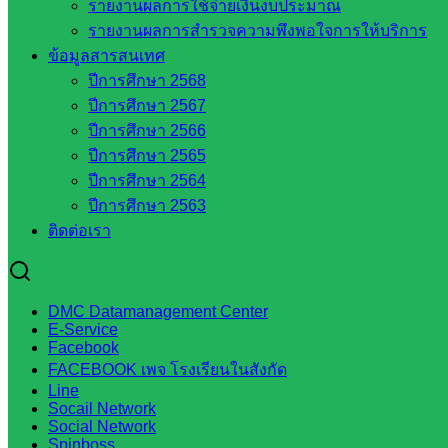
รายงานผลการใช้จ่ายเงินงบประมาณ
กลุ่มอำนวยการ
รายงานผลการสำรวจความพึงพอใจการให้บริการ
กลุ่มบริหารงานงานเงินและสินทรัพย์
ข้อมูลสารสนเทศ
กลุ่มนโยบายและแผน
ปีการศึกษา 2568
กลุ่มส่งเสริมการจัดการศึกษา
ปีการศึกษา 2567
กลุ่มบริหารงานบุคคล
ปีการศึกษา 2566
กลุ่มพัฒนาครูและบุคลากรฯ
ปีการศึกษา 2565
กลุ่มนิเทศติดตามและประเมินผลฯ
ปีการศึกษา 2564
เว็บไซต์หลักสูตรต้านทุจริต
ปีการศึกษา 2563
ห้องนิเทศ ศน.นิพนธ์ พรมพิไล
ติดต่อเรา
ห้องนิเทศ ศน.ชยาธิศ/ศน.อัญชลี
ห้องนิเทศ ดร.สราวดี เพ็งศรีโคตร
เว็บไซต์คณะกรรมการ ก.ต.ป.น.
DMC Datamanagement Center
เว็บไซต์ อ.ค.ก.ศ.เขตพื้นที่การศึกษา
E-Service
Facebook
FACEBOOK เพจ โรงเรียนในสังกัด
ดาวน์โหลดเอกสาร
Line
Socail Network
Social Network
กลุ่มอำนวยการ
Spinboss