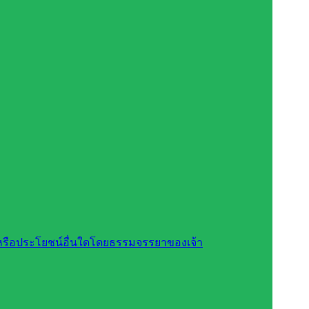
สินหรือประโยชน์อื่นใดโดยธรรมจรรยาของเจ้า