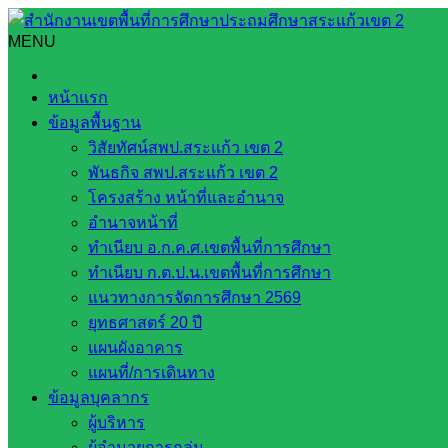
Skip
to
MENU
Search
Search
content
for:
โครงการปลูกป่าเฉลิมพระเกียรติ “ท้องถิ่น สร้างป่า รักษ์น้ำ ” ก
หน้าแรก
ข้อมูลพื้นฐาน
โครงการปลูกป่าเฉลิมพระเกียรติ “ท้องถิ่น ส
วิสัยทัศน์สพป.สระแก้ว เขต 2
พันธกิจ สพป.สระแก้ว เขต 2
มิถุนายน 2, 2026
โรงเรียนประชาเกษตรพัฒนา
กลุ่
โครงสร้าง หน้าที่และอำนาจ
อำนาจหน้าที่
วันศุกร์ที่ 29 พฤษภาคม พ.ศ.2569 โรงเรียนประชาเกษตรพัฒ
ทำเนียบ อ.ก.ค.ศ.เขตพื้นที่การศึกษา
ครูและบุคลากรทางการศึกษา ได้นำนักเรียนเข้าร่วม โครงการปลูกป
ทำเนียบ ก.ต.ป.น.เขตพื้นที่การศึกษา
ต้นไม้ประจำปีของชาติ และเพื่อสร้างความจงรักภักดีและน้อม
แนวทางการจัดการศึกษา 2569
มิถุนายน 2569 และรณรงค์ให้ประชาชนเห็นความสำคัญของทรัพยาก
ยุทธศาสตร์ 20 ปี
บ้านหนองหว้า (ทุ่งฮี) หมู่ 5 ตำบลโนนหมากเค็ง อำเภอวัมนานคร
แผนผังอาคาร
แผนที่/การเดินทาง
ข้อมูลบุคลากร
ผู้บริหาร
ผู้อำนวยการกลุ่ม