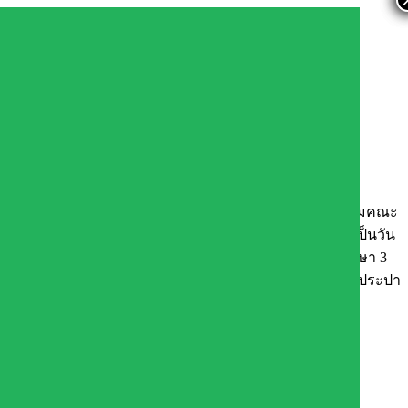
ของชาติ
ารในตำแหน่งผู้อำนวยการโรงเรียนประชาเกษตรพัฒนา พร้อมคณะ
าณ พ.ศ 2569 กิจกรรมวันต้นไม้ประจำปีของชาติ เนื่องจากเป็นวัน
มลลักษณ พระบรมราชินีเนื่องในโอกาสวันเฉลิมพระชนมพรรษา 3
ิ่มออกซิเจนในอากาศตลอดจนลดภาวะโลกร้อน ณ บริเวณสระน้ำประปา