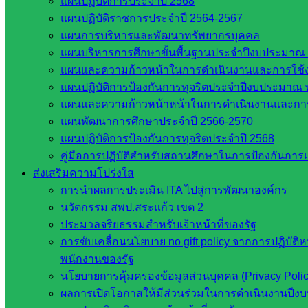
แผนปฏิบัติการประจำปี 2568
แผนปฏิบัติราชการประจำปี 2564-2567
แผนการบริหารและพัฒนาทรัพยากรบุคคล
โรงเรียนประชาเกษตรพัฒนา
แผนบริหารการศึกษาขั้นพื้นฐานประจำปีงบประมาณ 
แผนและความก้าวหน้าในการดำเนินงานและการใช
แผนปฏิบัติการป้องกันการทุจริตประจำปีงบประมาณ 
หน่วยงานที่เกี่ยวข้อง
แผนและความก้าวหน้าหน้าในการดำเนินงานและกา
แผนพัฒนาการศึกษาประจำปี 2566-2570
กระทรวงศึกษาธิการ
แผนปฏิบัติการป้องกันการทุจริตประจำปี 2568
กระทรวงการอุดมศึกษา
คู่มือการปฏิบัติสำหรับสถานศึกษาในการป้องกันกา
สำนักงานเลขาธิการสภาการศึกษา
ส่งเสริมความโปร่งใส
สำนักงานคณะกรรมการการอาชีวศึกษา
การนำผลการประเมิน ITA ไปสู่การพัฒนาองค์กร
สำนักงานคณะกรรมการการศึกษาขั้นพื้น
นวัตกรรม สพป.สระแก้ว เขต 2
ฐาน
ประมวลจริยธรรมสำหรับเจ้าหน้าที่ของรัฐ
รายชื่อมหาวิทยาลัยในประเทศไทย
การขับเคลื่อนนโยบาย no gift policy จากการปฏิบัติ
เว็บไซต์สำนักต่าง ๆ ใน สพฐ.
พนักงานของรัฐ
เว็บไซต์ สพม. ในสังกัด สพฐ.
นโยบายการคุ้มครองข้อมูลส่วนบุคคล (Privacy Poli
เว็บไซต์ สพป. ในสังกัด สพฐ.
ผลการเปิดโอกาสให้มีส่วนร่วมในการดำเนินงานปีง
กรมบัญชีกลาง