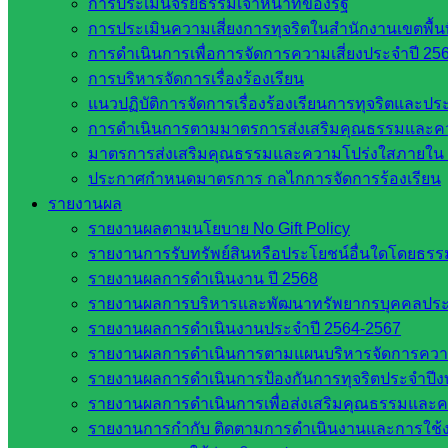
การประเมินจริยธรรมเจ้าหน้าที่ของรัฐ
สำนักงาน ส.ก.ส.ค
การประเมินความเสี่ยงการทุจริตในสำนักงานเขตพื้
การดำเนินการเพื่อการจัดการความเสี่ยงประจำปี 25
หน่วยงานในจังหวัดสระแก้ว
การบริหารจัดการเรื่องร้องเรียน
แนวปฏิบัติการจัดการเรื่องร้องเรียนการทุจริตและป
จังหวัดสระแก้ว
การดำเนินการตามมาตรการส่งเสริมคุณธรรมและค
องค์การบริหารส่วนจังหวัดสระแก้ว
มาตรการส่งเสริมคุณธรรมและความโปร่งใสภายใน 
ศึกษาธิการจังหวัดสระแก้ว
ประกาศกำหนดมาตรการ กลไกการจัดการร้องเรียน
สำนักงาน ส.ก.ส.ค. จังหวัดสระแก้ว
รายงานผล
สพป. สระแก้วเขต 1
รายงานผลตามนโยบาย No Gift Policy
สพป.สระแก้ว เขต 2
รายงานการรับทรัพย์สินหรือประโยชน์อื่นใดโดยธร
โรงเรียนในสังกัด สพป.สระแก้ว เขต 1
รายงานผลการดำเนินงาน ปี 2568
โรงเรียนในสังกัด สพป.สระแก้ว เขต 2
รายงานผลการบริหารและพัฒนาทรัพยากรบุคคลปร
วิทยาลัยเทคนิคสระแก้ว
รายงานผลการดำเนินงานประจำปี 2564-2567
วิทยาลัยเทคนิควังน้ำเย็น
รายงานผลการดำเนินการตามแผนบริหารจัดการความเส
กศน.สระแก้ว
รายงานผลการดำเนินการป้องกันการทุจริตประจำปี
รายงานผลการดำเนินการเพื่อส่งเสริมคุณธรรมและ
เว็บไซต์กลุ่มงานในสำนักงาน
รายงานการกำกับ ติดตามการดำเนินงานและการใช้ง