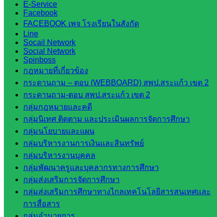
E-Service
คณะ
Facebook
กรรมการ
FACEBOOK เพจ โรงเรียนในสังกัด
การ
Line
Socail Network
อาชีวศึกษา
Social Network
สำนักงาน
Spinboss
คณะ
กฎหมายที่เกี่ยวข้อง
กรรมการ
กระดานถาม – ตอบ (WEBBOARD) สพป.สระแก้ว เขต 2
การศึกษา
กระดานถาม-ตอบ สพป.สระแก้ว เขต 2
ขั้นพื้น
กลุ่มกฎหมายและคดี
ฐาน
กลุ่มนิเทศ ติดตาม และประเมินผลการจัดการศึกษา
รายชื่อ
กลุ่มนโยบายและแผน
มหาวิทยาลัย
กลุ่มบริหารงานการเงินและสินทรัพย์
ใน
กลุ่มบริหารงานบุคคล
ประเทศไทย
กลุ่มพัฒนาครูและบุคลากรทางการศึกษา
เว็บไซต์
กลุ่มส่งเสริมการจัดการศึกษา
สำนักต่าง
กลุ่มส่งเสริมการศึกษาทางไกลเทคโนโลยีสารสนเทศและ
ๆ ใน
การสื่อสาร
สพฐ.
กลุ่มอำนวยการ