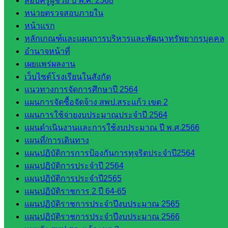
สอบครูผู้ช่วย ปี พ.ศ. 2568
หลักสูตร
หน่วยตรวจสอบภายใน
ต้าน
หน้าแรก
ทุจริต
หลักเกณฑ์และแผนการบริหารและพัฒนาทรัพยากรบุคคล
ห้อง
อำนาจหน้าที่
นิเทศ
เผยแพร่ผลงาน
ศน.นิพนธ์
เว็บไซต์โรงเรียนในสังกัด
พรมพิไล
แนวทางการจัดการศึกษาปี 2564
ห้อง
แผนการจัดซื้อจัดจ้าง สพป.สระแก้ว เขต 2
นิเทศ
แผนการใช้จ่ายงบประมาณประจำปี 2564
ศน.ชยา
แผนดำเนินงานและการใช้งบประมาณ ปี พ.ศ.2566
ธิศ/
แผนที่/การเดินทาง
ศน.อัญชลี
แผนปฏิบัติการการป้องกันการทุจริตประจำปี2564
ห้อง
แผนปฏิบัติการประจำปี 2564
นิเทศ
แผนปฏิบัติการประจำปี2565
ดร.สราว
แผนปฏิบัติราชการ 2 ปี 64-65
ดี เพ็งศรี
แผนปฏิบัติราชการประจำปีงบประมาณ 2565
โคตร
แผนปฏิบัติราชการประจำปีงบประมาณ 2566