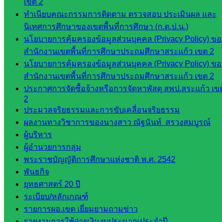
เว็บไซต์
เขต 2
ทำเนียบคณะกรรมการติดตาม ตรวจสอบ ประเมินผล และ
กลุ่มงาน
นิเทศการศึกษาของเขตพื้นที่การศึกษา (ก.ต.ป.น.)
นโยบายการคุ้มครองข้อมูลส่วนบุคคล (Privacy Policy) ขอ
ใน
สำนักงานเขตพื้นที่การศึกษาประถมศึกษาสระแก้ว เขต 2
สำนักงาน
นโยบายการคุ้มครองข้อมูลส่วนบุคคล (Privacy Policy) ขอ
สำนักงานเขตพื้นที่การศึกษาประถมศึกษาสระแก้ว เขต 2
กลุ่
ประกาศการจัดซื้อจ้างหรือการจัดหาพัสดุ สพป.สระแก้ว เข
2
มอำนวย
ประมวลจริยธรรมและการขับเคลื่อนจริยธรรม
การ
ผลงานทางวิชาการของนางสาว ณัฐนันท์ สรวงสมบูรณ์
กลุ่ม
ผู้บริหาร
บริหาร
ผู้อำนวยการกลุ่ม
งานงาน
พระราชบัญญัติการศึกษาแห่งชาติ พ.ศ. 2542
เงินและ
พันธกิจ
สินทรัพย์
ยุทธศาสตร์ 20 ปี
กลุ่มน
ระเบียบ/หลักเกณฑ์
โยบาย
รายการผอ.เขต เยี่ยมยามถามข่าว
และแผน
รายงานการใช้จ่ายเงินงบประมาณประจำปี