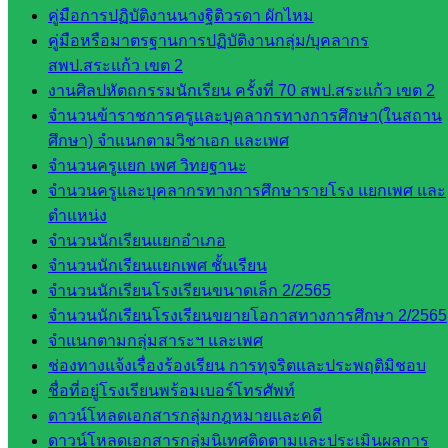
ศน.ชยา
คู่มือการปฏิบัติงานนางฐิติวรดา ผักไหม
ธิศ/
คู่มือหรือมาตรฐานการปฏิบัติงานกลุ่ม/บุคลากร
ศน.อัญชลี
สพป.สระแก้ว เขต 2
ห้อง
งานศิลปหัตถกรรมนักเรียน ครั้งที่ 70 สพป.สระแก้ว เขต 2
นิเทศ
จำนวนข้าราชการครูและบุคลากรทางการศึกษา(ในสถาน
ดร.สราว
ศึกษา) จำแนกตามวิชาเอก และเพศ
ดี เพ็งศรี
จำนวนครูแยก เพศ วิทยฐานะ
โคตร
จำนวนครูและบุคลากรทางการศึกษารายโรง แยกเพศ และ
ตำแหน่ง
เว็บไซต์
จำนวนนักเรียนแยกอำเภอ
คณะ
จำนวนนักเรียนแยกเพศ ชั้นเรียน
กรรมการ
จำนวนนักเรียนโรงเรียนขนาดเล็ก 2/2565
ก.ต.ป.น.
จำนวนนักเรียนโรงเรียนขยายโอกาสทางการศึกษา 2/2565
จำแนกตามกลุ่มสาระฯ และเพศ
เว็บไซต์
ช่องทางแจ้งเรื่องร้องเรียน การทุจริตและประพฤติมิชอบ
อ.ค.ก.ศ.เขต
ชื่อที่อยู่โรงเรียนพร้อมเบอร์โทรศัพท์
พื้นที่การ
ดาวน์โหลดเอกสารกลุ่มกฎหมายและคดี
ศึกษา
ดาวน์โหลดเอกสารกลุ่มนิเทศติดตามและประเมินผลการ