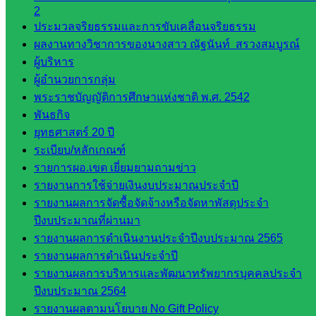
2
ศึกษา
ประมวลจริยธรรมและการขับเคลื่อนจริยธรรม
กลุ่ม
ผลงานทางวิชาการของนางสาว ณัฐนันท์ สรวงสมบูรณ์
บริหาร
ผู้บริหาร
งาน
ผู้อำนวยการกลุ่ม
บุคคล
พระราชบัญญัติการศึกษาแห่งชาติ พ.ศ. 2542
กลุ่ม
พันธกิจ
พัฒนาครู
ยุทธศาสตร์ 20 ปี
และบุ
ระเบียบ/หลักเกณฑ์
คลากรฯ
รายการผอ.เขต เยี่ยมยามถามข่าว
กลุ่มนิ
รายงานการใช้จ่ายเงินงบประมาณประจำปี
เทศ
รายงานผลการจัดซื้อจัดจ้างหรือจัดหาพัสดุประจำ
ติดตาม
ปีงบประมาณที่ผ่านมา
และประ
รายงานผลการดำเนินงานประจำปีงบประมาณ 2565
เมินผลฯ
รายงานผลการดำเนินประจำปี
::: ©2021 sakarea2.go.th. All rights reserved. Design By SK2 ICT
รายงานผลการบริหารและพัฒนาทรัพยากรบุคคลประจำ
TEAM :::
ปีงบประมาณ 2564
รายงานผลตามนโยบาย No Gift Policy