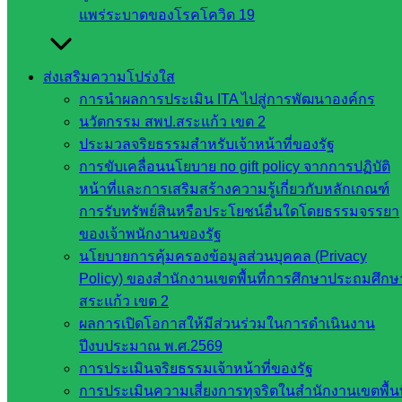
ฐาน
แพร่ระบาดของโรคโควิด 19
รายชื่อ
มหาวิทยาลัย
ใน
ส่งเสริมความโปร่งใส
ประเทศไทย
การนำผลการประเมิน ITA ไปสู่การพัฒนาองค์กร
เว็บไซต์
นวัตกรรม สพป.สระแก้ว เขต 2
สำนักต่าง
ประมวลจริยธรรมสำหรับเจ้าหน้าที่ของรัฐ
ๆ ใน
การขับเคลื่อนนโยบาย no gift policy จากการปฏิบัติ
สพฐ.
หน้าที่และการเสริมสร้างความรู้เกี่ยวกับหลักเกณฑ์
เว็บไซต์
การรับทรัพย์สินหรือประโยชน์อื่นใดโดยธรรมจรรยา
สพม. ใน
ของเจ้าพนักงานของรัฐ
สังกัด
นโยบายการคุ้มครองข้อมูลส่วนบุคคล (Privacy
สพฐ.
Policy) ของสำนักงานเขตพื้นที่การศึกษาประถมศึกษ
เว็บไซต์
สระแก้ว เขต 2
สพป. ใน
ผลการเปิดโอกาสให้มีส่วนร่วมในการดำเนินงาน
สังกัด
ปีงบประมาณ พ.ศ.2569
สพฐ.
การประเมินจริยธรรมเจ้าหน้าที่ของรัฐ
กรมบัญชี
การประเมินความเสี่ยงการทุจริตในสำนักงานเขตพื้นท