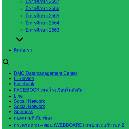
ปีการศึกษา 2567
วิทยาลัย
ปีการศึกษา 2566
เทคนิค
ปีการศึกษา 2565
สระแก้ว
ปีการศึกษา 2564
วิทยาลัย
ปีการศึกษา 2563
เทคนิค
วังน้ำเย็น
กศน.สระแก้ว
ติดต่อเรา
เว็บไซต์
กลุ่มงาน
DMC Datamanagement Center
E-Service
ใน
Facebook
FACEBOOK เพจ โรงเรียนในสังกัด
สำนักงาน
Line
Socail Network
Social Network
กลุ่
Spinboss
กฎหมายที่เกี่ยวข้อง
มอำนวย
กระดานถาม – ตอบ (WEBBOARD) สพป.สระแก้ว เขต 2
การ