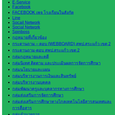
สำนักงาน
E-Service
คณะ
Facebook
FACEBOOK เพจ โรงเรียนในสังกัด
กรรมการ
Line
การศึกษา
Socail Network
ขั้นพื้น
Social Network
Spinboss
ฐาน
กฎหมายที่เกี่ยวข้อง
รายชื่อ
กระดานถาม – ตอบ (WEBBOARD) สพป.สระแก้ว เขต 2
มหาวิทยาลัย
กระดานถาม-ตอบ สพป.สระแก้ว เขต 2
ใน
กลุ่มกฎหมายและคดี
ประเทศไทย
กลุ่มนิเทศ ติดตาม และประเมินผลการจัดการศึกษา
เว็บไซต์
กลุ่มนโยบายและแผน
สำนักต่าง
กลุ่มบริหารงานการเงินและสินทรัพย์
ๆ ใน
กลุ่มบริหารงานบุคคล
สพฐ.
กลุ่มพัฒนาครูและบุคลากรทางการศึกษา
เว็บไซต์
กลุ่มส่งเสริมการจัดการศึกษา
สพม. ใน
กลุ่มส่งเสริมการศึกษาทางไกลเทคโนโลยีสารสนเทศและ
สังกัด
การสื่อสาร
สพฐ.
กลุ่มอำนวยการ