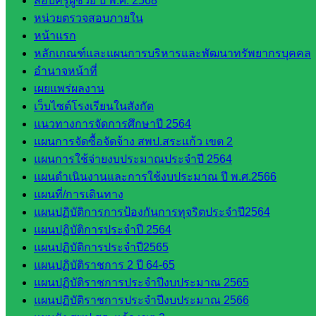
สอบครูผู้ช่วย ปี พ.ศ. 2568
นิเทศ
หน่วยตรวจสอบภายใน
ศน.นิพนธ์
หน้าแรก
พรมพิไล
หลักเกณฑ์และแผนการบริหารและพัฒนาทรัพยากรบุคคล
ห้อง
อำนาจหน้าที่
นิเทศ
เผยแพร่ผลงาน
ศน.ชยา
เว็บไซต์โรงเรียนในสังกัด
ธิศ/
แนวทางการจัดการศึกษาปี 2564
ศน.อัญชลี
แผนการจัดซื้อจัดจ้าง สพป.สระแก้ว เขต 2
ห้อง
แผนการใช้จ่ายงบประมาณประจำปี 2564
นิเทศ
แผนดำเนินงานและการใช้งบประมาณ ปี พ.ศ.2566
ดร.สราว
แผนที่/การเดินทาง
ดี เพ็งศรี
แผนปฏิบัติการการป้องกันการทุจริตประจำปี2564
โคตร
แผนปฏิบัติการประจำปี 2564
แผนปฏิบัติการประจำปี2565
เว็บไซต์
แผนปฏิบัติราชการ 2 ปี 64-65
คณะ
แผนปฏิบัติราชการประจำปีงบประมาณ 2565
กรรมการ
แผนปฏิบัติราชการประจำปีงบประมาณ 2566
ก.ต.ป.น.