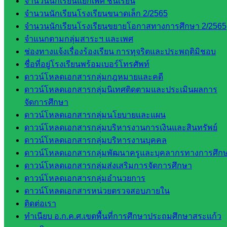
จำนวนนักเรียนแยกเพศ ชั้นเรียน
เขต 1
จำนวนนักเรียนโรงเรียนขนาดเล็ก 2/2565
โรงเรียน
จำนวนนักเรียนโรงเรียนขยายโอกาสทางการศึกษา 2/2565
ในสังกัด
จำแนกตามกลุ่มสาระฯ และเพศ
สพป.สระแก้ว
ช่องทางแจ้งเรื่องร้องเรียน การทุจริตและประพฤติมิชอบ
เขต 2
ชื่อที่อยู่โรงเรียนพร้อมเบอร์โทรศัพท์
วิทยาลัย
ดาวน์โหลดเอกสารกลุ่มกฎหมายและคดี
เทคนิค
ดาวน์โหลดเอกสารกลุ่มนิเทศติดตามและประเมินผลการ
สระแก้ว
จัดการศึกษา
วิทยาลัย
ดาวน์โหลดเอกสารกลุ่มนโยบายและแผน
เทคนิค
ดาวน์โหลดเอกสารกลุ่มบริหารงานการเงินและสินทรัพย์
วังน้ำเย็น
ดาวน์โหลดเอกสารกลุ่มบริหารงานบุคคล
กศน.สระแก้ว
ดาวน์โหลดเอกสารกลุ่มพัฒนาครูและบุคลากรทางการศึก
ดาวน์โหลดเอกสารกลุ่มส่งเสริมการจัดการศึกษา
เว็บไซต์
ดาวน์โหลดเอกสารกลุ่มอำนวยการ
กลุ่มงาน
ดาวน์โหลดเอกสารหน่วยตรวจสอบภายใน
ติดต่อเรา
ใน
ทำเนียบ อ.ก.ค.ศ.เขตพื้นที่การศึกษาประถมศึกษาสระแก้ว