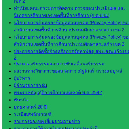
เขต 2
สำนักงาน
ทำเนียบคณะกรรมการติดตาม ตรวจสอบ ประเมินผล และ
นิเทศการศึกษาของเขตพื้นที่การศึกษา (ก.ต.ป.น.)
กลุ่
นโยบายการคุ้มครองข้อมูลส่วนบุคคล (Privacy Policy) ขอ
มอำนวย
สำนักงานเขตพื้นที่การศึกษาประถมศึกษาสระแก้ว เขต 2
การ
นโยบายการคุ้มครองข้อมูลส่วนบุคคล (Privacy Policy) ขอ
กลุ่ม
สำนักงานเขตพื้นที่การศึกษาประถมศึกษาสระแก้ว เขต 2
บริหาร
ประกาศการจัดซื้อจ้างหรือการจัดหาพัสดุ สพป.สระแก้ว เข
งานงาน
2
เงินและ
ประมวลจริยธรรมและการขับเคลื่อนจริยธรรม
สินทรัพย์
ผลงานทางวิชาการของนางสาว ณัฐนันท์ สรวงสมบูรณ์
กลุ่มน
ผู้บริหาร
โยบาย
ผู้อำนวยการกลุ่ม
และแผน
พระราชบัญญัติการศึกษาแห่งชาติ พ.ศ. 2542
กลุ่มส่ง
พันธกิจ
เสริมการ
ยุทธศาสตร์ 20 ปี
จัดการ
ระเบียบ/หลักเกณฑ์
ศึกษา
รายการผอ.เขต เยี่ยมยามถามข่าว
กลุ่ม
รายงานการใช้จ่ายเงินงบประมาณประจำปี