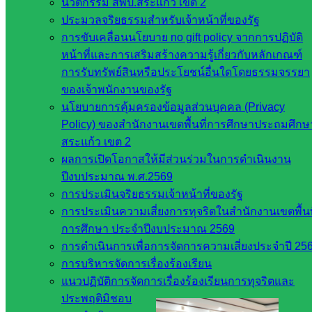
นวัตกรรม สพป.สระแก้ว เขต 2
อนึ่ง สำนักงานเขตพื้นที่การศึกษาประถมศึกษาสระแก้ว เขต 2
ประมวลจริยธรรมสำหรับเจ้าหน้าที่ของรัฐ
เป็นหน่วยงานที่ให้ความสำคัญในความใส่ใจเรื่องของความ
การขับเคลื่อนนโยบาย no gift policy จากการปฏิบัติ
ปลอดภัยทุกรูปแบบ ทั้งยังดำเนินตามนโยบายกระทรวง
หน้าที่และการเสริมสร้างความรู้เกี่ยวกับหลักเกณฑ์
ศึกษาธิการอย่างเคร่งครัดที่กำหนดให้โรงเรียนต้องเป็นพื้นที่
การรับทรัพย์สินหรือประโยชน์อื่นใดโดยธรรมจรรยา
ปลอดภัยอย่างแท้จริง
ของเจ้าพนักงานของรัฐ
นโยบายการคุ้มครองข้อมูลส่วนบุคคล (Privacy
บรรณาธิการ:
นางวันเพ็ญ อรัญ ผอ. กลุ่มอำนวยการ
Policy) ของสำนักงานเขตพื้นที่การศึกษาประถมศึกษ
รายงาน:
นางสาวนวลหยก ณ ระนอง นักประชาสัมพันธ์ปฏิบัติ
สระแก้ว เขต 2
การ
ผลการเปิดโอกาสให้มีส่วนร่วมในการดำเนินงาน
ข้อมูลภาพเพิ่มเติม:
https://photos.app.goo.gl/Gy6phAM57Z3mixQaA
ปีงบประมาณ พ.ศ.2569
ช่องทางการสื่อสารเพิ่มเติม:
การประเมินจริยธรรมเจ้าหน้าที่ของรัฐ
https://iso.obec.moe/?p=25117
การประเมินความเสี่ยงการทุจริตในสำนักงานเขตพื้นท
https://sakarea2.go.th/2026/07/03/โครงการเสริมสร้างความป/
การศึกษา ประจำปีงบประมาณ 2569
https://www.facebook.com/share/p/1RicKD3BWs/
การดำเนินการเพื่อการจัดการความเสี่ยงประจำปี 25
การบริหารจัดการเรื่องร้องเรียน
แนวปฏิบัติการจัดการเรื่องร้องเรียนการทุจริตและ
ประพฤติมิชอบ