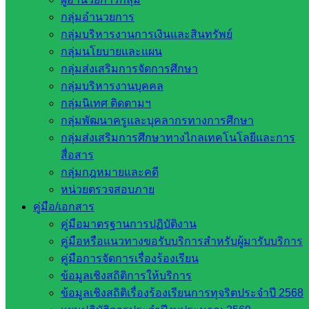
คุ้มครองแรงงานจังหวัดสระแก้ว จัดบรรยายให้กับครูโรงเรียน
กลุ่มอำนวยการ
ในสังกัดพื้นที่ตั้งทั้ง 4 อำเภอ ในหัวข้อสำคัญเชื่อมโยงการจัด
กลุ่มบริหารงานการเงินและสินทรัพย์
ระบบความปลอดภัยภาพรวมให้เหมาะสมตามบริบทของสถาน
กลุ่มนโยบายและแผน
ศึกษา
กลุ่มส่งเสริมการจัดการศึกษา
วันศุกร์ที่ 3 กรกฎาคม 2569 นายนพพร ดีสมดู รองผู้อำนวยการ
กลุ่มบริหารงานบุคคล
สำนักงานเขตพื้นที่การศึกษาประถมศึกษาสระแก้ว เขต 2 ได้รับ
กลุ่มนิเทศ ติดตามฯ
มอบหมายจากนายสมคิด แตงพรม ผู้อำนวยการสำนักงานเขต
กลุ่มพัฒนาครูและบุคลากรทางการศึกษา
พื้นที่การศึกษาประถมศึกษาสระแก้ว เขต 2 เป็นประธานในพิธี
กลุ่มส่งเสริมการศึกษาทางไกลเทคโนโลยีและการ
เปิดการอบรมเชิงปฏิบัติการพัฒนาทักษะการดำเนินงานด้าน
สื่อสาร
ความปลอดภัยในสถานศึกษา และจัดระบบความปลอดภัยภาพ
กลุ่มกฎหมายและคดี
รวมให้เหมาะสมตามบริบทของสถานศึกษา โครงการเสริม
หน่วยตรวจสอบภาย
สร้างความปลอดภัยในสถานศึกษา ซึ่งมีผู้บริหารสถานศึกษา
คู่มือ/เอกสาร
และครูจากโรงเรียนในสังกัดเข้าร่วมการอบรม ณ ห้องประชุม
คู่มือมาตรฐานการปฏิบัติงาน
เพชรบูรพา สำนักงานเขตพื้นที่การศึกษาประถมศึกษาสระแก้ว
คู่มือหรือแนวทางขอรับบริการสำหรับผู้มารับบริการ
อ.อรัญประเทศ จ.สระแก้ว
คู่มือการจัดการเรื่องร้องเรียน
ข้อมูลเชิงสถิติการให้บริการ
การอบรมดังกล่าว ได้รับเกียรติจากวิทยากรรับเชิญโดย
ข้อมูลเชิงสถิติเรื่องร้องเรียนการทุจริตประจำปี 2568
สำนักงานสวัสดิการและคุ้มครองแรงงานจังหวัดสระแก้ว คือ