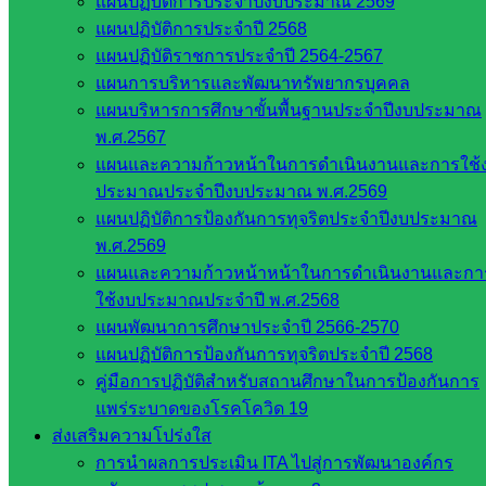
แผนปฏิบัติการประจำปีงบประมาณ 2569
นายเอนก กุลพ่วง นิติกรชำนาญการ รักษาการในตำแหน่งนัก
แผนปฏิบัติการประจำปี 2568
วิชาการแรงงานชำนาญการพิเศษ บรรยายในหัวข้อ “การสร้าง
แผนปฏิบัติราชการประจำปี 2564-2567
สภาพแวดล้อมที่ไร้ความเสี่ยงสำหรับนักเรียนและบุคลากร”
แผนการบริหารและพัฒนาทรัพยากรบุคคล
(ช่วงเช้า) และนายภูริทัต เวชนุสิทธิ์ นิติกรปฏิบัติการ บรรยายใน
แผนบริหารการศึกษาขั้นพื้นฐานประจำปีงบประมาณ
หัวข้อ “แนวทางการดำเนินการตามข้อกำหนดกิจกรรมสถาน
พ.ศ.2567
ศึกษาปลอดภัย” ตามลำดับ
แผนและความก้าวหน้าในการดำเนินงานและการใช้
ประมาณประจำปีงบประมาณ พ.ศ.2569
ทั้งนี้ ในช่วงพิธีเปิด ผู้เข้าร่วมการประชุมได้ร่วมในพิธีการตาม
แผนปฏิบัติการป้องกันการทุจริตประจำปีงบประมาณ
ลำดับ อาทิ การร้องเพลงชาติ การยืนสงบนิ่งเป็นเวลา 1 นาที เพื่อ
พ.ศ.2569
ถวายความอาลัยและน้อมรำลึกในพระกรุณาธิคุณ สมเด็จ
แผนและความก้าวหน้าหน้าในการดำเนินงานและกา
พระเจ้าลูกเธอ เจ้าฟ้าพัชรกิติยาภา นเรนทิราเทพยวดี กรมหลวง
ใช้งบประมาณประจำปี พ.ศ.2568
ราชสาริณีสิริพัชร มหาวัชรราชธิดา ผู้ทรงอุทิศพระองค์เพื่อ
แผนพัฒนาการศึกษาประจำปี 2566-2570
ประโยชน์สุขของประชาชนชาวไทยเสมอมา
แผนปฏิบัติการป้องกันการทุจริตประจำปี 2568
การนี้ นางจิราวัฒน์ คุณเวียน รองผู้อำนวยการสำนักงานเขต
คู่มือการปฏิบัติสำหรับสถานศึกษาในการป้องกันการ
พื้นที่การศึกษาประถมศึกษาสระแก้ว เขต 2 และนางสุมาลี ศรี
แพร่ระบาดของโรคโควิด 19
สุคนธ์ ผู้อำนวยการกลุ่มบริหารงานบุคคล ร่วมในกิจกรรมครั้งนี้
ส่งเสริมความโปร่งใส
ด้วย
การนำผลการประเมิน ITA ไปสู่การพัฒนาองค์กร