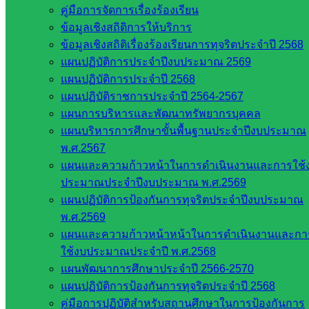
หลักการดำเนินงานแบบองค์รวมและหลักการมีส่วนร่วม เพื่อมุ่ง
คู่มือการจัดการเรื่องร้องเรียน
หวังให้ สพป.สระแก้ว เขต 2 เป็นองค์กรที่มีประสิทธิภาพ-
ข้อมูลเชิงสถิติการให้บริการ
ประสิทธิผลในการบริหารและดำเนินการพัฒนาคุณภาพตาม
ข้อมูลเชิงสถิติเรื่องร้องเรียนการทุจริตประจำปี 2568
มาตรฐานการศึกษาอย่างยั่งยืน
แผนปฏิบัติการประจำปีงบประมาณ 2569
แผนปฏิบัติการประจำปี 2568
โรงเรียนกลุ่มเป้าหมาย 10 โรงเรียน (วันแรกของการติตาม
แผนปฏิบัติราชการประจำปี 2564-2567
ตรวจสอบฯ)
แผนการบริหารและพัฒนาทรัพยากรบุคคล
อำเภอวัฒนานคร จำนวน 6 โรงเรียน
แผนบริหารการศึกษาขั้นพื้นฐานประจำปีงบประมาณ
– โรงเรียนบ้านห้วยชัน
พ.ศ.2567
– โรงเรียนบ้านเขาพรมสุวรรณ
แผนและความก้าวหน้าในการดำเนินงานและการใช้
– โรงเรียนบ้านโนนผาสุก
ประมาณประจำปีงบประมาณ พ.ศ.2569
– โรงเรียนวัดพุทธิสาร
แผนปฏิบัติการป้องกันการทุจริตประจำปีงบประมาณ
– โรงเรียนบ้านหนองหอย
พ.ศ.2569
– โรงเรียนบ้านเขาจาน
แผนและความก้าวหน้าหน้าในการดำเนินงานและกา
อำเภอตาพระยา จำนวน 2 โรงเรียน
ใช้งบประมาณประจำปี พ.ศ.2568
– โรงเรียนบ้านแก้วเพชรพลอย
แผนพัฒนาการศึกษาประจำปี 2566-2570
– โรงเรียนกองทัพบกอุทิศบ้านใหม่ไทยถาวร
แผนปฏิบัติการป้องกันการทุจริตประจำปี 2568
อำเภออรัญประเทศ จำนวน 2 โรงเรียน
คู่มือการปฏิบัติสำหรับสถานศึกษาในการป้องกันการ
– โรงเรียนบ้านคลองหว้า