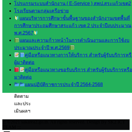
เสริมการ
โปรแกรมระบบสำนักงาน ( E-Service ) สพป.สระแก้วเขต2
จัดการ
โรงเรียนตามกลุ่มเครือข่าย
ศึกษา
แผนบริหารการศึกษาขั้นพื้นฐานของสำนักงานเขตพื้นที่
กลุ่ม
การศึกษาประถมศึกษาสระแก้ว เขต 2 ประจำปีงบประมาณ
บริหาร
พ.ศ.2567
งาน
แผนและความก้าวหน้าในการดำเนินงานและการใช้งบ
บุคคล
ประมาณประจำปี พ.ศ.2569
กลุ่ม
คู่มือหรือแนวทางการให้บริการ สำหรับผู้รับบริการหร
พัฒนาครู
ผู้มาติดต่อ
และบุ
คู่มือหรือแนวทางขอรับบริการ สำหรับผู้รับบริการหรือผ
คลากรฯ
มาติดต่อ
กลุ่มนิ
แผนปฏิบัติราชการประจำปี 2564-2568
เทศ
ติดตาม
และประ
เมินผลฯ
::: ©2021 sakarea2.go.th. All rights reserved. Design By SK2 ICT
TEAM :::