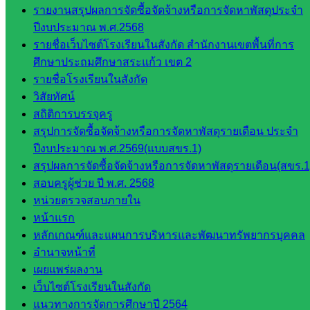
รายงานสรุปผลการจัดซื้อจัดจ้างหรือการจัดหาพัสดุประจำ
นิเทศ
ปีงบประมาณ พ.ศ.2568
ศน.ชยา
รายชื่อเว็บไซต์โรงเรียนในสังกัด สำนักงานเขตพื้นที่การ
ธิศ/
ศึกษาประถมศึกษาสระแก้ว เขต 2
ศน.อัญชลี
รายชื่อโรงเรียนในสังกัด
ห้อง
วิสัยทัศน์
นิเทศ
สถิติการบรรจุครู
ดร.สราว
สรุปการจัดซื้อจัดจ้างหรือการจัดหาพัสดุรายเดือน ประจำ
ดี เพ็งศรี
ปีงบประมาณ พ.ศ.2569(แบบสขร.1)
โคตร
สรุปผลการจัดซื้อจัดจ้างหรือการจัดหาพัสดุรายเดือน(สขร.1
เว็บไซต์
สอบครูผู้ช่วย ปี พ.ศ. 2568
คณะ
หน่วยตรวจสอบภายใน
กรรมการ
หน้าแรก
ก.ต.ป.น.
หลักเกณฑ์และแผนการบริหารและพัฒนาทรัพยากรบุคคล
อำนาจหน้าที่
เว็บไซต์
เผยแพร่ผลงาน
อ.ค.ก.ศ.เขต
เว็บไซต์โรงเรียนในสังกัด
พื้นที่การ
แนวทางการจัดการศึกษาปี 2564