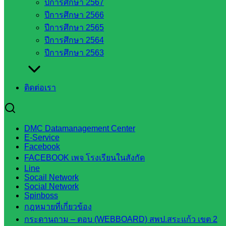
ปีการศึกษา 2567
ขั้นพื้น
ปีการศึกษา 2566
ฐาน
ปีการศึกษา 2565
รายชื่อ
ปีการศึกษา 2564
มหาวิทยาลัย
ปีการศึกษา 2563
ใน
ประเทศไทย
เว็บไซต์
ติดต่อเรา
สำนักต่าง
ๆ ใน
สพฐ.
DMC Datamanagement Center
เว็บไซต์
E-Service
สพม. ใน
Facebook
สังกัด
FACEBOOK เพจ โรงเรียนในสังกัด
Line
สพฐ.
Socail Network
เว็บไซต์
Social Network
สพป. ใน
Spinboss
กฎหมายที่เกี่ยวข้อง
สังกัด
กระดานถาม – ตอบ (WEBBOARD) สพป.สระแก้ว เขต 2
สพฐ.