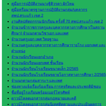
คู่มือการปฏิบัติงานนางฐิติวรดา ผักไหม
เขต 2
คู่มือหรือมาตรฐานการปฏิบัติงานกลุ่ม/บุคลากร
วิทยาลัย
สพป.สระแก้ว เขต 2
เทคนิค
งานศิลปหัตถกรรมนักเรียน ครั้งที่ 70 สพป.สระแก้ว เขต 2
สระแก้ว
จำนวนข้าราชการครูและบุคลากรทางการศึกษา(ในสถาน
วิทยาลัย
ศึกษา) จำแนกตามวิชาเอก และเพศ
เทคนิค
จำนวนครูแยก เพศ วิทยฐานะ
วังน้ำเย็น
จำนวนครูและบุคลากรทางการศึกษารายโรง แยกเพศ และ
กศน.สระแก้ว
ตำแหน่ง
จำนวนนักเรียนแยกอำเภอ
เว็บไซต์
จำนวนนักเรียนแยกเพศ ชั้นเรียน
กลุ่มงาน
จำนวนนักเรียนโรงเรียนขนาดเล็ก 2/2565
จำนวนนักเรียนโรงเรียนขยายโอกาสทางการศึกษา 2/2565
ใน
จำแนกตามกลุ่มสาระฯ และเพศ
สำนักงาน
ช่องทางแจ้งเรื่องร้องเรียน การทุจริตและประพฤติมิชอบ
ชื่อที่อยู่โรงเรียนพร้อมเบอร์โทรศัพท์
ดาวน์โหลดเอกสารกลุ่มกฎหมายและคดี
กลุ่
ดาวน์โหลดเอกสารกลุ่มนิเทศติดตามและประเมินผลการ
มอำนวย