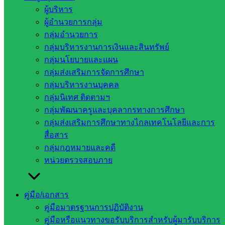
ของจังหวัดสระแก้ว
ผู้บริหาร
ผู้อำนวยการกลุ่ม
วันพุธที่ 8 กรกฎาคม 2569 กลุ่มนิเทศ ติดตามและประเมินผลการ
กลุ่มอำนวยการ
จัดการศึกษา สพป.สระแก้ว เขต 2 นำคณะกรรมการ ก.ต.ป.น.
กลุ่มบริหารงานการเงินและสินทรัพย์
และคณะอนุกรรมการ ก.ต.ป.น. ลงพื้นที่โรงเรียนในสังกัด 20
กลุ่มนโยบายและแผน
แห่ง เป็นครั้งที่ 2 ของปีงบประมาณ 2569 เพื่อดำเนินการติดตาม
กลุ่มส่งเสริมการจัดการศึกษา
ตรวจสอบ ประเมินผลและนิเทศการศึกษาโรงเรียน โดยจัดคณะ
กลุ่มบริหารงานบุคคล
กรรมการจำนวน 5 ชุด ลงพื้นที่ยังโรงเรียนที่ตั้งของ 4 อำเภอ คือ
กลุ่มนิเทศ ติดตามฯ
อำเภอตาพระยา อำเภอโคกสูง อำเภอวัฒนานคร และอำเภอ
กลุ่มพัฒนาครูและบุคลากรทางการศึกษา
อรัญประเทศ ร่วมใช้ระยะเวลาทั้งสิ้น 2 วันระหว่างวันที่ 8-9
กลุ่มส่งเสริมการศึกษาทางไกลเทคโนโลยีและการ
กรกฎาคม 2569 นี้
สื่อสาร
กลุ่มกฎหมายและคดี
นายสมคิด แตงพรม ผู้อำนวยการสำนักงานเขตพื้นที่การศึกษา
หน่วยตรวจสอบภาย
ประถมศึกษาสระแก้ว เขต 2 ในฐานะประธานกรรมการดำเนิน
การติดตาม ตรวจสอบประเมินผลและนิเทศการศึกษาเขตพื้นที่
การศึกษา นำคณะกรรมการและคณะอนุกรรมการฯ ลงพื้นที่ใน
คู่มือ/เอกสาร
แต่ละอำเภอพร้อมกันตั้งแต่เวลา 08.30 – 16.30 น. เพื่อปฏิบัติ
คู่มือมาตรฐานการปฏิบัติงาน
ภารกิจที่มีเป้าหมายคือการพัฒนาคุณภาพผู้เรียนเป็นสำคัญ ยึด
คู่มือหรือแนวทางขอรับบริการสำหรับผู้มารับบริการ