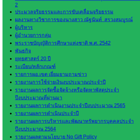
2
พัฒนาครู
ประมวลจริยธรรมและการขับเคลื่อนจริยธรรม
และบุ
ผลงานทางวิชาการของนางสาว ณัฐนันท์ สรวงสมบูรณ์
คลากรฯ
ผู้บริหาร
กลุ่มนิ
ผู้อำนวยการกลุ่ม
เทศ
พระราชบัญญัติการศึกษาแห่งชาติ พ.ศ. 2542
ติดตาม
พันธกิจ
และประ
ยุทธศาสตร์ 20 ปี
เมินผลฯ
ระเบียบ/หลักเกณฑ์
รายการผอ.เขต เยี่ยมยามถามข่าว
เว็บไซต์
รายงานการใช้จ่ายเงินงบประมาณประจำปี
หลักสูตร
รายงานผลการจัดซื้อจัดจ้างหรือจัดหาพัสดุประจำ
ต้าน
ปีงบประมาณที่ผ่านมา
ทุจริต
รายงานผลการดำเนินงานประจำปีงบประมาณ 2565
ห้อง
รายงานผลการดำเนินประจำปี
นิเทศ
รายงานผลการบริหารและพัฒนาทรัพยากรบุคคลประจำ
ศน.นิพนธ์
ปีงบประมาณ 2564
พรมพิไล
รายงานผลตามนโยบาย No Gift Policy
ห้อง