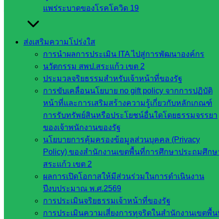
แพร่ระบาดของโรคโควิด 19
– โรงเรียนสระปทุม
บรรณาธิการ:
นางวันเพ็ญ อรัญ ผอ. กลุ่มอำนวยการ
ส่งเสริมความโปร่งใส
บรรณาธิการร่วม:
นางสาวประเสริฐศรี ศรีวิลัย ผอ.กลุ่มนิเทศ
การนำผลการประเมิน ITA ไปสู่การพัฒนาองค์กร
ติดตามฯ
นวัตกรรม สพป.สระแก้ว เขต 2
รายงาน:
นางสาวนวลหยก ณ ระนอง นักประชาสัมพันธ์ปฏิบัติ
ประมวลจริยธรรมสำหรับเจ้าหน้าที่ของรัฐ
การ
การขับเคลื่อนนโยบาย no gift policy จากการปฏิบัติ
ข้อมูลภาพเพิ่มเติม:
https://photos.app.goo.gl/T7P8YhMW15LYXLeJ6
หน้าที่และการเสริมสร้างความรู้เกี่ยวกับหลักเกณฑ์
https://photos.app.goo.gl/54WTBPKJupSU7nk77
การรับทรัพย์สินหรือประโยชน์อื่นใดโดยธรรมจรรยา
ช่องทางการสื่อสารเพิ่มเติม:
ของเจ้าพนักงานของรัฐ
https://iso.obec.moe/?p=26212
นโยบายการคุ้มครองข้อมูลส่วนบุคคล (Privacy
https://sakarea2.go.th/2026/07/08/การติดตาม-ตรวจสอบ-ประเม-6/
Policy) ของสำนักงานเขตพื้นที่การศึกษาประถมศึกษ
https://www.facebook.com/share/p/18nbCCtiZv/
สระแก้ว เขต 2
ผลการเปิดโอกาสให้มีส่วนร่วมในการดำเนินงาน
ปีงบประมาณ พ.ศ.2569
การประเมินจริยธรรมเจ้าหน้าที่ของรัฐ
การประเมินความเสี่ยงการทุจริตในสำนักงานเขตพื้นท