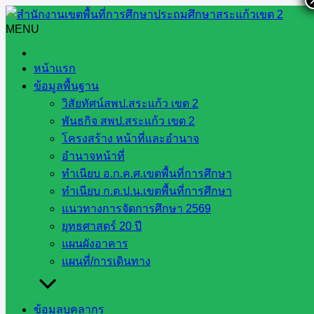
Skip
to
MENU
Search
Search
content
for:
วารสาร ประชาสัมพันธ์
หน้าแรก
ข้อมูลพื้นฐาน
วารสาร ประชาสัมพันธ์
วิสัยทัศน์สพป.สระแก้ว เขต 2
พันธกิจ สพป.สระแก้ว เขต 2
โครงสร้าง หน้าที่และอำนาจ
อำนาจหน้าที่
ดำเนินการตรวจเยี่ยมเพื่อติดตาม และ
ทำเนียบ อ.ก.ค.ศ.เขตพื้นที่การศึกษา
ทำเนียบ ก.ต.ป.น.เขตพื้นที่การศึกษา
นิเทศการศึกษาโดยคณะกรรมการติดตาม
แนวทางการจัดการศึกษา 2569
ตรวจสอบ ประเมินผลและนิเทศการศึกษา
ยุทธศาสตร์ 20 ปี
แผนผังอาคาร
(ก.ต.ป.น.) ของเขตพื้นที่การศึกษา ประจำ
แผนที่/การเดินทาง
ปีงบประมาณ 2567
ข้อมูลบุคลากร