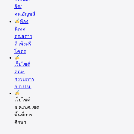
ธิศ/
ศน.อัญชลี
ห้อง
นิเทศ
ดร.สราว
ดี เพ็งศรี
โคตร
เว็บไซต์
คณะ
กรรมการ
ก.ต.ป.น.
เว็บไซต์
อ.ค.ก.ศ.เขต
พื้นที่การ
ศึกษา