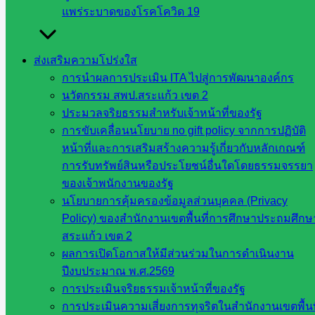
แพร่ระบาดของโรคโควิด 19
ปีงบประมาณ 2567
ส่งเสริมความโปร่งใส
ตุลาคม 7, 2024
ตุลาคม 7, 2024
กลุ่มนิเทศติดตามฯ
,
การนำผลการประเมิน ITA ไปสู่การพัฒนาองค์กร
วารสาร ประชาสัมพันธ์
นวัตกรรม สพป.สระแก้ว เขต 2
ประมวลจริยธรรมสำหรับเจ้าหน้าที่ของรัฐ
การขับเคลื่อนนโยบาย no gift policy จากการปฏิบัติ
ดำเนินการตรวจเยี่ยมเพื่อติดตาม และ
หน้าที่และการเสริมสร้างความรู้เกี่ยวกับหลักเกณฑ์
นิเทศการศึกษาโดยคณะกรรมการติดตาม
การรับทรัพย์สินหรือประโยชน์อื่นใดโดยธรรมจรรยา
ของเจ้าพนักงานของรัฐ
ตรวจสอบ ประเมินผลและนิเทศการศึกษา
นโยบายการคุ้มครองข้อมูลส่วนบุคคล (Privacy
(ก.ต.ป.น.) ของเขตพื้นที่การศึกษา ประจำ
Policy) ของสำนักงานเขตพื้นที่การศึกษาประถมศึกษ
สระแก้ว เขต 2
ปีงบประมาณ 2567
ผลการเปิดโอกาสให้มีส่วนร่วมในการดำเนินงาน
ปีงบประมาณ พ.ศ.2569
ตุลาคม 7, 2024
ตุลาคม 7, 2024
กลุ่มนิเทศติดตามฯ
,
การประเมินจริยธรรมเจ้าหน้าที่ของรัฐ
วารสาร ประชาสัมพันธ์
การประเมินความเสี่ยงการทุจริตในสำนักงานเขตพื้นท