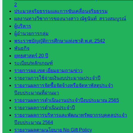
2
สำนักงาน
ประมวลจริยธรรมและการขับเคลื่อนจริยธรรม
ส.ก.ส.ค.
ผลงานทางวิชาการของนางสาว ณัฐนันท์ สรวงสมบูรณ์
จังหวัด
ผู้บริหาร
สระแก้ว
ผู้อำนวยการกลุ่ม
สพป.
พระราชบัญญัติการศึกษาแห่งชาติ พ.ศ. 2542
สระแก้ว
พันธกิจ
เขต 1
ยุทธศาสตร์ 20 ปี
สพป.สระแก้ว
ระเบียบ/หลักเกณฑ์
เขต 2
รายการผอ.เขต เยี่ยมยามถามข่าว
โรงเรียน
รายงานการใช้จ่ายเงินงบประมาณประจำปี
ในสังกัด
รายงานผลการจัดซื้อจัดจ้างหรือจัดหาพัสดุประจำ
สพป.สระแก้ว
ปีงบประมาณที่ผ่านมา
เขต 1
รายงานผลการดำเนินงานประจำปีงบประมาณ 2565
โรงเรียน
รายงานผลการดำเนินประจำปี
ในสังกัด
รายงานผลการบริหารและพัฒนาทรัพยากรบุคคลประจำ
สพป.สระแก้ว
ปีงบประมาณ 2564
เขต 2
รายงานผลตามนโยบาย No Gift Policy