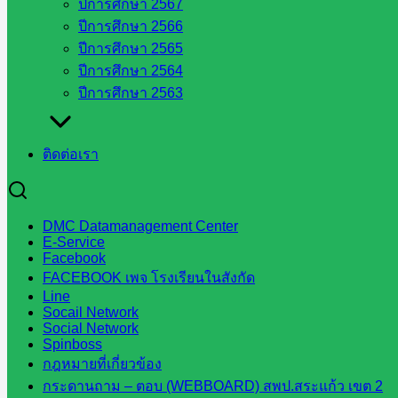
ปีการศึกษา 2567
ปีการศึกษา 2566
ตุลาคม 7, 2024
ตุลาคม 7, 2024
กลุ่มนิเทศติดตามฯ
,
ปีการศึกษา 2565
วารสาร ประชาสัมพันธ์
ปีการศึกษา 2564
ปีการศึกษา 2563
การประชุมแลกเปลี่ยนเรียนรู้ประสบการณ์
ติดต่อเรา
ในการดำเนินงาน โครงการ TSQM-A ของ
จังหวัดเพชรบูรณ์ สระแก้ว สุรินทร์ และ
DMC Datamanagement Center
ขอนแก่น กิจกรรม Future-Movement Ed-
E-Service
Facebook
Equity Summit โครงการสนับสนุนกลไก
FACEBOOK เพจ โรงเรียนในสังกัด
Line
การขับเคลื่อนโรงเรียนพัฒนาตนเองเชิง
Socail Network
Social Network
พื้นที่ (TSQM-A)
Spinboss
กฎหมายที่เกี่ยวข้อง
กระดานถาม – ตอบ (WEBBOARD) สพป.สระแก้ว เขต 2
สิงหาคม 28, 2024
สิงหาคม 28, 2024
กลุ่มนิเทศติด