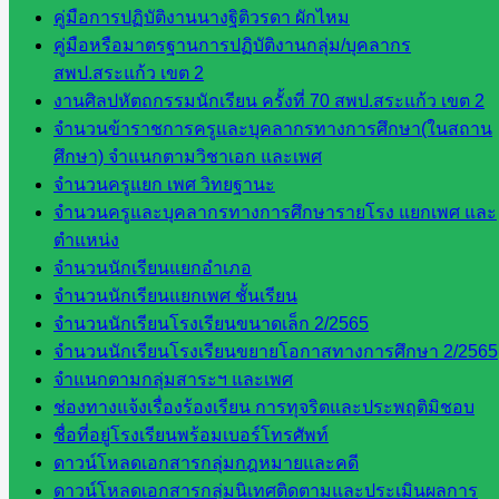
รายชื่อ
คู่มือการปฏิบัติงานนางฐิติวรดา ผักไหม
มหาวิทยาลัย
คู่มือหรือมาตรฐานการปฏิบัติงานกลุ่ม/บุคลากร
ใน
สพป.สระแก้ว เขต 2
ประเทศไทย
งานศิลปหัตถกรรมนักเรียน ครั้งที่ 70 สพป.สระแก้ว เขต 2
เว็บไซต์
จำนวนข้าราชการครูและบุคลากรทางการศึกษา(ในสถาน
สำนักต่าง
ศึกษา) จำแนกตามวิชาเอก และเพศ
ๆ ใน
จำนวนครูแยก เพศ วิทยฐานะ
สพฐ.
จำนวนครูและบุคลากรทางการศึกษารายโรง แยกเพศ และ
เว็บไซต์
ตำแหน่ง
สพม. ใน
จำนวนนักเรียนแยกอำเภอ
สังกัด
จำนวนนักเรียนแยกเพศ ชั้นเรียน
สพฐ.
จำนวนนักเรียนโรงเรียนขนาดเล็ก 2/2565
เว็บไซต์
จำนวนนักเรียนโรงเรียนขยายโอกาสทางการศึกษา 2/2565
สพป. ใน
จำแนกตามกลุ่มสาระฯ และเพศ
สังกัด
ช่องทางแจ้งเรื่องร้องเรียน การทุจริตและประพฤติมิชอบ
สพฐ.
ชื่อที่อยู่โรงเรียนพร้อมเบอร์โทรศัพท์
กรมบัญชี
ดาวน์โหลดเอกสารกลุ่มกฎหมายและคดี
กลาง
ดาวน์โหลดเอกสารกลุ่มนิเทศติดตามและประเมินผลการ