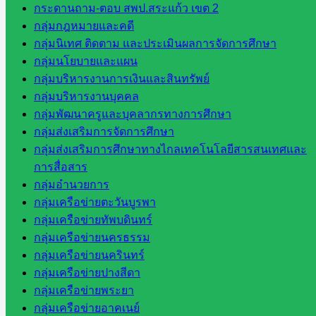
กระดานถาม-ตอบ สพป.สระแก้ว เขต 2
ตามฯ
,
วารสาร ประชาสัมพันธ์
กลุ่มกฎหมายและคดี
กลุ่มนิเทศ ติดตาม และประเมินผลการจัดการศึกษา
กลุ่มนโยบายและแผน
พิธีรับตราพระราชทาน บ้านวิทยาศาสตร์
กลุ่มบริหารงานการเงินและสินทรัพย์
น้อย ระดับประถมศึกษา ประจำปี 2566
กลุ่มบริหารงานบุคคล
กลุ่มพัฒนาครูและบุคลากรทางการศึกษา
กลุ่มส่งเสริมการจัดการศึกษา
สิงหาคม 28, 2024
สิงหาคม 28, 2024
กลุ่มนิเทศติด
กลุ่มส่งเสริมการศึกษาทางไกลเทคโนโลยีสารสนเทศและ
ตามฯ
,
วารสาร ประชาสัมพันธ์
การสื่อสาร
กลุ่มอำนวยการ
1
…
57
58
59
…
64
กลุ่มเครือข่ายตะวันบูรพา
กลุ่มเครือข่ายทัพบดินทร์
หน่วยงาน
กลุ่มเครือข่ายนครธรรม
ที่เกี่ยวข้อง
กลุ่มเครือข่ายนครินทร์
กลุ่มเครือข่ายปางสีดา
กระทรวง
กลุ่มเครือข่ายพระยา
ศึกษาธิการ
กลุ่มเครือข่ายอาคเนย์