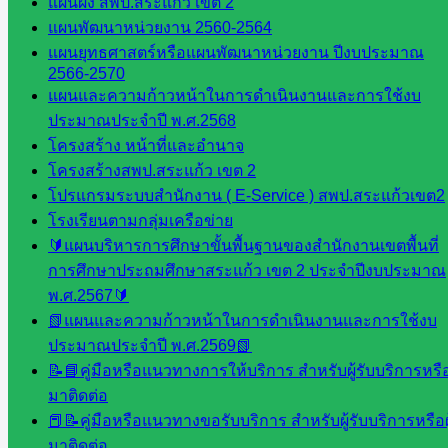
แผนผัง สพป.สระแก้ว เขต 2
พัฒนาครู
แผนพัฒนาหน่วยงาน 2560-2564
และบุ
แผนยุทธศาสตร์หรือแผนพัฒนาหน่วยงาน ปีงบประมาณ
คลากรฯ
2566-2570
กลุ่มนิ
แผนและความก้าวหน้าในการดำเนินงานและการใช้งบ
เทศ
ประมาณประจำปี พ.ศ.2568
ติดตาม
โครงสร้าง หน้าที่และอำนาจ
และประ
โครงสร้างสพป.สระแก้ว เขต 2
เมินผลฯ
โปรแกรมระบบสำนักงาน ( E-Service ) สพป.สระแก้วเขต2
โรงเรียนตามกลุ่มเครือข่าย
::: ©2021 sakarea2.go.th. All rights reserved. Design By SK2 ICT
🔰แผนบริหารการศึกษาขั้นพื้นฐานของสำนักงานเขตพื้นที่
TEAM :::
การศึกษาประถมศึกษาสระแก้ว เขต 2 ประจำปีงบประมาณ
พ.ศ.2567🔰
สอบถามได้นะคะ
📗แผนและความก้าวหน้าในการดำเนินงานและการใช้งบ
ประมาณประจำปี พ.ศ.2569📗
📝📘คู่มือหรือแนวทางการให้บริการ สำหรับผู้รับบริการหรือผ
มาติดต่อ
📕📝คู่มือหรือแนวทางขอรับบริการ สำหรับผู้รับบริการหรือผู
Line
มาติดต่อ