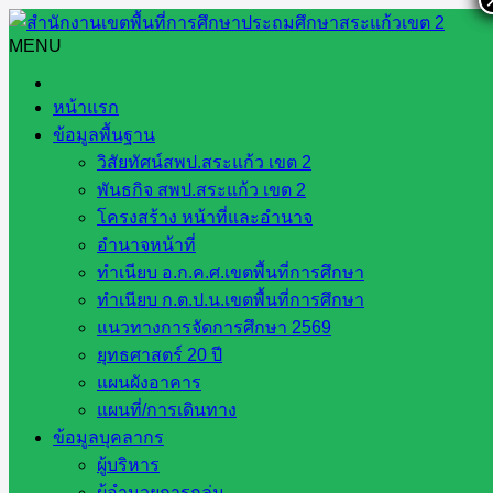
Skip
to
MENU
Search
Search
content
for:
แผนสพป.
หน้าแรก
ข้อมูลพื้นฐาน
แผนสพป.
วิสัยทัศน์สพป.สระแก้ว เขต 2
พันธกิจ สพป.สระแก้ว เขต 2
โครงสร้าง หน้าที่และอำนาจ
อำนาจหน้าที่
แผนปฏิบัติราชการประจำปีงบประมาณ
ทำเนียบ อ.ก.ค.ศ.เขตพื้นที่การศึกษา
ทำเนียบ ก.ต.ป.น.เขตพื้นที่การศึกษา
2565
แนวทางการจัดการศึกษา 2569
ยุทธศาสตร์ 20 ปี
เมษายน 1, 2022
กรกฎาคม 4, 2022
แผนสพป.
แผนผังอาคาร
แผนที่/การเดินทาง
ข้อมูลบุคลากร
ผู้บริหาร
ช่องทางรับฟังความคิดเห็น สพป.สระแก้ว
ผู้อำนวยการกลุ่ม