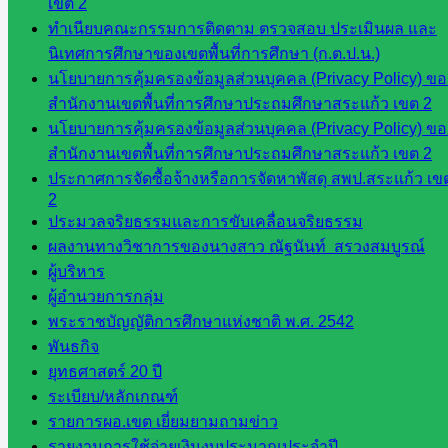
เขต 2
เมินผลฯ
ทำเนียบคณะกรรมการติดตาม ตรวจสอบ ประเมินผล และ
นิเทศการศึกษาของเขตพื้นที่การศึกษา (ก.ต.ป.น.)
เว็บไซต์
นโยบายการคุ้มครองข้อมูลส่วนบุคคล (Privacy Policy) ขอ
หลักสูตร
สำนักงานเขตพื้นที่การศึกษาประถมศึกษาสระแก้ว เขต 2
ต้าน
นโยบายการคุ้มครองข้อมูลส่วนบุคคล (Privacy Policy) ขอ
ทุจริต
สำนักงานเขตพื้นที่การศึกษาประถมศึกษาสระแก้ว เขต 2
ห้อง
ประกาศการจัดซื้อจ้างหรือการจัดหาพัสดุ สพป.สระแก้ว เข
นิเทศ
2
ศน.นิพนธ์
ประมวลจริยธรรมและการขับเคลื่อนจริยธรรม
พรมพิไล
ผลงานทางวิชาการของนางสาว ณัฐนันท์ สรวงสมบูรณ์
ห้อง
ผู้บริหาร
นิเทศ
ผู้อำนวยการกลุ่ม
ศน.ชยา
พระราชบัญญัติการศึกษาแห่งชาติ พ.ศ. 2542
ธิศ/
พันธกิจ
ศน.อัญชลี
ยุทธศาสตร์ 20 ปี
ห้อง
ระเบียบ/หลักเกณฑ์
นิเทศ
รายการผอ.เขต เยี่ยมยามถามข่าว
ดร.สราว
รายงานการใช้จ่ายเงินงบประมาณประจำปี