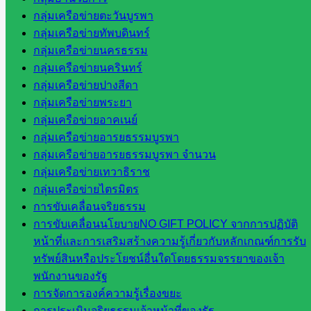
สระแก้ว
กลุ่มเครือข่ายตะวันบูรพา
เขต 1
กลุ่มเครือข่ายทัพบดินทร์
สพป.สระแก้ว
กลุ่มเครือข่ายนครธรรม
เขต 2
กลุ่มเครือข่ายนครินทร์
โรงเรียน
กลุ่มเครือข่ายปางสีดา
ในสังกัด
กลุ่มเครือข่ายพระยา
สพป.สระแก้ว
กลุ่มเครือข่ายอาคเนย์
เขต 1
กลุ่มเครือข่ายอารยธรรมบูรพา
โรงเรียน
กลุ่มเครือข่ายอารยธรรมบูรพา จำนวน
ในสังกัด
กลุ่มเครือข่ายเทวาธิราช
สพป.สระแก้ว
กลุ่มเครือข่ายไตรมิตร
เขต 2
การขับเคลื่อนจริยธรรม
วิทยาลัย
การขับเคลื่อนนโยบายNO GIFT POLICY จากการปฏิบัติ
เทคนิค
หน้าที่และการเสริมสร้างความรู้เกี่ยวกับหลักเกณฑ์การรับ
สระแก้ว
ทรัพย์สินหรือประโยชน์อื่นใดโดยธรรมจรรยาของเจ้า
วิทยาลัย
พนักงานของรัฐ
เทคนิค
การจัดการองค์ความรู้เรื่องขยะ
วังน้ำเย็น
การประเมินจริยธรรมเจ้าหน้าที่ของรัฐ