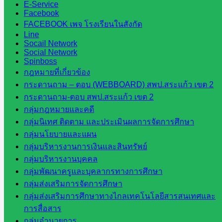
E-Service
สระแก้ว
Facebook
FACEBOOK เพจ โรงเรียนในสังกัด
Line
จังหวัด
Socail Network
Social Network
สระแก้ว
Spinboss
องค์การ
กฎหมายที่เกี่ยวข้อง
บริหาร
กระดานถาม – ตอบ (WEBBOARD) สพป.สระแก้ว เขต 2
ส่วน
กระดานถาม-ตอบ สพป.สระแก้ว เขต 2
จังหวัด
กลุ่มกฎหมายและคดี
สระแก้ว
กลุ่มนิเทศ ติดตาม และประเมินผลการจัดการศึกษา
ศึกษาธิการ
กลุ่มนโยบายและแผน
จังหวัด
กลุ่มบริหารงานการเงินและสินทรัพย์
สระแก้ว
กลุ่มบริหารงานบุคคล
สำนักงาน
กลุ่มพัฒนาครูและบุคลากรทางการศึกษา
ส.ก.ส.ค.
กลุ่มส่งเสริมการจัดการศึกษา
จังหวัด
กลุ่มส่งเสริมการศึกษาทางไกลเทคโนโลยีสารสนเทศและ
สระแก้ว
การสื่อสาร
สพป.
กลุ่มอำนวยการ