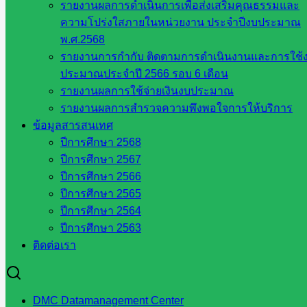
รายงานผลการดำเนินการเพื่อส่งเสริมคุณธรรมและ
เขต 1
ความโปร่งใสภายในหน่วยงาน ประจำปีงบประมาณ
โรงเรียน
พ.ศ.2568
ในสังกัด
รายงานการกำกับ ติดตามการดำเนินงานและการใช้
สพป.สระแก้ว
ประมาณประจำปี 2566 รอบ 6 เดือน
เขต 2
รายงานผลการใช้จ่ายเงินงบประมาณ
วิทยาลัย
รายงานผลการสำรวจความพึงพอใจการให้บริการ
เทคนิค
ข้อมูลสารสนเทศ
สระแก้ว
ปีการศึกษา 2568
วิทยาลัย
ปีการศึกษา 2567
เทคนิค
ปีการศึกษา 2566
วังน้ำเย็น
ปีการศึกษา 2565
กศน.สระแก้ว
ปีการศึกษา 2564
เว็บไซต์
ปีการศึกษา 2563
ติดต่อเรา
กลุ่มงาน
ใน
DMC Datamanagement Center