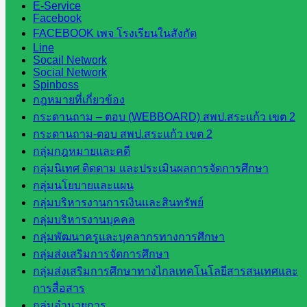
สำนักงาน
E-Service
Facebook
FACEBOOK เพจ โรงเรียนในสังกัด
กลุ่
Line
มอำนวย
Socail Network
Social Network
การ
Spinboss
กลุ่ม
กฎหมายที่เกี่ยวข้อง
บริหาร
กระดานถาม – ตอบ (WEBBOARD) สพป.สระแก้ว เขต 2
งานงาน
กระดานถาม-ตอบ สพป.สระแก้ว เขต 2
เงินและ
กลุ่มกฎหมายและคดี
สินทรัพย์
กลุ่มนิเทศ ติดตาม และประเมินผลการจัดการศึกษา
กลุ่มน
กลุ่มนโยบายและแผน
โยบาย
กลุ่มบริหารงานการเงินและสินทรัพย์
และแผน
กลุ่มบริหารงานบุคคล
กลุ่มส่ง
กลุ่มพัฒนาครูและบุคลากรทางการศึกษา
เสริมการ
กลุ่มส่งเสริมการจัดการศึกษา
จัดการ
กลุ่มส่งเสริมการศึกษาทางไกลเทคโนโลยีสารสนเทศและ
ศึกษา
การสื่อสาร
กลุ่ม
กลุ่มอำนวยการ