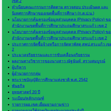
เขต 2
โยบาย
ทำเนียบคณะกรรมการติดตาม ตรวจสอบ ประเมินผล และ
และแผน
นิเทศการศึกษาของเขตพื้นที่การศึกษา (ก.ต.ป.น.)
กลุ่มส่ง
นโยบายการคุ้มครองข้อมูลส่วนบุคคล (Privacy Policy) ขอ
เสริมการ
สำนักงานเขตพื้นที่การศึกษาประถมศึกษาสระแก้ว เขต 2
จัดการ
นโยบายการคุ้มครองข้อมูลส่วนบุคคล (Privacy Policy) ขอ
ศึกษา
สำนักงานเขตพื้นที่การศึกษาประถมศึกษาสระแก้ว เขต 2
กลุ่ม
ประกาศการจัดซื้อจ้างหรือการจัดหาพัสดุ สพป.สระแก้ว เข
บริหาร
2
งาน
ประมวลจริยธรรมและการขับเคลื่อนจริยธรรม
บุคคล
ผลงานทางวิชาการของนางสาว ณัฐนันท์ สรวงสมบูรณ์
กลุ่ม
ผู้บริหาร
พัฒนาครู
ผู้อำนวยการกลุ่ม
และบุ
พระราชบัญญัติการศึกษาแห่งชาติ พ.ศ. 2542
คลากรฯ
พันธกิจ
กลุ่มนิ
ยุทธศาสตร์ 20 ปี
เทศ
ระเบียบ/หลักเกณฑ์
ติดตาม
รายการผอ.เขต เยี่ยมยามถามข่าว
และประ
รายงานการใช้จ่ายเงินงบประมาณประจำปี