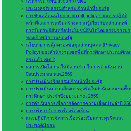
นวัตกรรม สพป.สระแก้ว เขต 2
สพป. ใน
ประมวลจริยธรรมสำหรับเจ้าหน้าที่ของรัฐ
สังกัด
การขับเคลื่อนนโยบาย no gift policy จากการปฏิบัติ
สพฐ.
หน้าที่และการเสริมสร้างความรู้เกี่ยวกับหลักเกณฑ์
กรมบัญชี
การรับทรัพย์สินหรือประโยชน์อื่นใดโดยธรรมจรรยา
กลาง
ของเจ้าพนักงานของรัฐ
สำนักงาน
นโยบายการคุ้มครองข้อมูลส่วนบุคคล (Privacy
ส.ก.ส.ค
Policy) ของสำนักงานเขตพื้นที่การศึกษาประถมศึกษ
สระแก้ว เขต 2
หน่วยงาน
ผลการเปิดโอกาสให้มีส่วนร่วมในการดำเนินงาน
ปีงบประมาณ พ.ศ.2569
ในจังหวัด
การประเมินจริยธรรมเจ้าหน้าที่ของรัฐ
สระแก้ว
การประเมินความเสี่ยงการทุจริตในสำนักงานเขตพื้นท
การศึกษา ประจำปีงบประมาณ 2569
การดำเนินการเพื่อการจัดการความเสี่ยงประจำปี 25
จังหวัด
การบริหารจัดการเรื่องร้องเรียน
สระแก้ว
แนวปฏิบัติการจัดการเรื่องร้องเรียนการทุจริตและ
องค์การ
ประพฤติมิชอบ
บริหาร