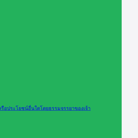
สินหรือประโยชน์อื่นใดโดยธรรมจรรยาของเจ้า