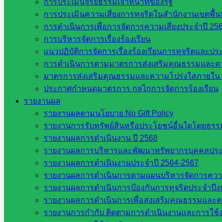
การประเมินจริยธรรมเจ้าหน้าที่ของรัฐ
กลุ่มบริหารงานบุคคล
การประเมินความเสี่ยงการทุจริตในสำนักงานเขตพื้
กลุ่มพัฒนาครูและบุคลากรฯ
การดำเนินการเพื่อการจัดการความเสี่ยงประจำปี 25
กลุ่มนิเทศติดตามและประเมินผลฯ
การบริหารจัดการเรื่องร้องเรียน
เว็บไซต์หลักสูตรต้านทุจริต
แนวปฏิบัติการจัดการเรื่องร้องเรียนการทุจริตและป
ห้องนิเทศ ศน.นิพนธ์ พรมพิไล
การดำเนินการตามมาตรการส่งเสริมคุณธรรมและค
ห้องนิเทศ ศน.ชยาธิศ/ศน.อัญชลี
มาตรการส่งเสริมคุณธรรมและความโปร่งใสภายใน 
ห้องนิเทศ ดร.สราวดี เพ็งศรีโคตร
ประกาศกำหนดมาตรการ กลไกการจัดการร้องเรียน
เว็บไซต์คณะกรรมการ ก.ต.ป.น.
รายงานผล
เว็บไซต์ อ.ค.ก.ศ.เขตพื้นที่การศึกษา
รายงานผลตามนโยบาย No Gift Policy
รายงานการรับทรัพย์สินหรือประโยชน์อื่นใดโดยธร
ดาวน์โหลดเอกสาร
รายงานผลการดำเนินงาน ปี 2568
รายงานผลการบริหารและพัฒนาทรัพยากรบุคคลปร
กลุ่มอำนวยการ
รายงานผลการดำเนินงานประจำปี 2564-2567
กลุ่มบริหารงานงานเงินและสินทรัพย์
รายงานผลการดำเนินการตามแผนบริหารจัดการความเส
กลุ่มนโยบายและแผน
รายงานผลการดำเนินการป้องกันการทุจริตประจำปี
กลุ่มส่งเสริมการจัดการศึกษา
รายงานผลการดำเนินการเพื่อส่งเสริมคุณธรรมและ
กลุ่มบริหารงานบุคคล
รายงานการกำกับ ติดตามการดำเนินงานและการใช้ง
กลุ่มพัฒนาครูและบุคลากรฯ