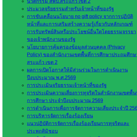
นวัตกรรม สพป.สระแก้ว เขต 2
สำนักต่าง
ประมวลจริยธรรมสำหรับเจ้าหน้าที่ของรัฐ
ๆ ใน
การขับเคลื่อนนโยบาย no gift policy จากการปฏิบัติ
สพฐ.
หน้าที่และการเสริมสร้างความรู้เกี่ยวกับหลักเกณฑ์
เว็บไซต์
การรับทรัพย์สินหรือประโยชน์อื่นใดโดยธรรมจรรยา
สพม. ใน
ของเจ้าพนักงานของรัฐ
สังกัด
นโยบายการคุ้มครองข้อมูลส่วนบุคคล (Privacy
สพฐ.
Policy) ของสำนักงานเขตพื้นที่การศึกษาประถมศึกษ
เว็บไซต์
สระแก้ว เขต 2
สพป. ใน
ผลการเปิดโอกาสให้มีส่วนร่วมในการดำเนินงาน
สังกัด
ปีงบประมาณ พ.ศ.2569
สพฐ.
การประเมินจริยธรรมเจ้าหน้าที่ของรัฐ
กรมบัญชี
การประเมินความเสี่ยงการทุจริตในสำนักงานเขตพื้นท
กลาง
การศึกษา ประจำปีงบประมาณ 2569
สำนักงาน
การดำเนินการเพื่อการจัดการความเสี่ยงประจำปี 25
ส.ก.ส.ค
การบริหารจัดการเรื่องร้องเรียน
แนวปฏิบัติการจัดการเรื่องร้องเรียนการทุจริตและ
หน่วยงาน
ประพฤติมิชอบ