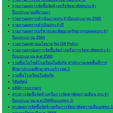
กลุ่ม
รายงานผลการจัดซื้อจัดจ้างหรือจัดหาพัสดุประจำ
พัฒนาครู
ปีงบประมาณที่ผ่านมา
และบุ
รายงานผลการดำเนินงานประจำปีงบประมาณ 2565
คลากรฯ
รายงานผลการดำเนินประจำปี
กลุ่มนิ
รายงานผลการบริหารและพัฒนาทรัพยากรบุคคลประจำ
เทศ
ปีงบประมาณ 2564
ติดตาม
รายงานผลตามนโยบาย No Gift Policy
และประ
รายงานสรุปผลการจัดซื้อจัดจ้างหรือการจัดหาพัสดุประจำ
เมินผลฯ
ปีงบประมาณ พ.ศ.2568
รายชื่อเว็บไซต์โรงเรียนในสังกัด สำนักงานเขตพื้นที่การ
::: ©2021 sakarea2.go.th. All rights reserved. Design By SK2 ICT
TEAM :::
ศึกษาประถมศึกษาสระแก้ว เขต 2
รายชื่อโรงเรียนในสังกัด
วิสัยทัศน์
สอบถามได้นะคะ
สถิติการบรรจุครู
สรุปการจัดซื้อจัดจ้างหรือการจัดหาพัสดุรายเดือน ประจำ
ปีงบประมาณ พ.ศ.2569(แบบสขร.1)
สรุปผลการจัดซื้อจัดจ้างหรือการจัดหาพัสดุรายเดือน(สขร.1