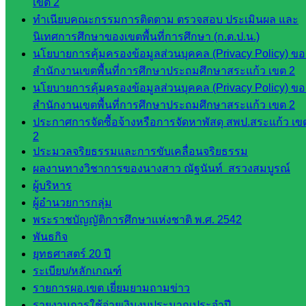
เขต 2
มอำนวย
ทำเนียบคณะกรรมการติดตาม ตรวจสอบ ประเมินผล และ
การ
นิเทศการศึกษาของเขตพื้นที่การศึกษา (ก.ต.ป.น.)
กลุ่ม
นโยบายการคุ้มครองข้อมูลส่วนบุคคล (Privacy Policy) ขอ
บริหาร
สำนักงานเขตพื้นที่การศึกษาประถมศึกษาสระแก้ว เขต 2
งานงาน
นโยบายการคุ้มครองข้อมูลส่วนบุคคล (Privacy Policy) ขอ
เงินและ
สำนักงานเขตพื้นที่การศึกษาประถมศึกษาสระแก้ว เขต 2
สินทรัพย์
ประกาศการจัดซื้อจ้างหรือการจัดหาพัสดุ สพป.สระแก้ว เข
กลุ่มน
2
โยบาย
ประมวลจริยธรรมและการขับเคลื่อนจริยธรรม
และแผน
ผลงานทางวิชาการของนางสาว ณัฐนันท์ สรวงสมบูรณ์
กลุ่มส่ง
ผู้บริหาร
เสริมการ
ผู้อำนวยการกลุ่ม
จัดการ
พระราชบัญญัติการศึกษาแห่งชาติ พ.ศ. 2542
ศึกษา
พันธกิจ
กลุ่ม
ยุทธศาสตร์ 20 ปี
บริหาร
ระเบียบ/หลักเกณฑ์
งาน
รายการผอ.เขต เยี่ยมยามถามข่าว
บุคคล
รายงานการใช้จ่ายเงินงบประมาณประจำปี