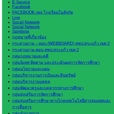
E-Service
วังน้ำเย็น
Facebook
กศน.สระแก้ว
FACEBOOK เพจ โรงเรียนในสังกัด
Line
เว็บไซต์
Socail Network
Social Network
กลุ่มงาน
Spinboss
กฎหมายที่เกี่ยวข้อง
ใน
กระดานถาม – ตอบ (WEBBOARD) สพป.สระแก้ว เขต 2
กระดานถาม-ตอบ สพป.สระแก้ว เขต 2
สำนักงาน
กลุ่มกฎหมายและคดี
กลุ่มนิเทศ ติดตาม และประเมินผลการจัดการศึกษา
กลุ่
กลุ่มนโยบายและแผน
มอำนวย
กลุ่มบริหารงานการเงินและสินทรัพย์
การ
กลุ่มบริหารงานบุคคล
กลุ่ม
กลุ่มพัฒนาครูและบุคลากรทางการศึกษา
บริหาร
กลุ่มส่งเสริมการจัดการศึกษา
งานงาน
กลุ่มส่งเสริมการศึกษาทางไกลเทคโนโลยีสารสนเทศและ
เงินและ
การสื่อสาร
สินทรัพย์
กลุ่มอำนวยการ