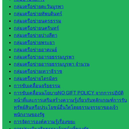
กลุ่มน
กลุ่มเครือข่ายตะวันบูรพา
โยบาย
กลุ่มเครือข่ายทัพบดินทร์
และแผน
กลุ่มเครือข่ายนครธรรม
กลุ่มส่ง
กลุ่มเครือข่ายนครินทร์
เสริมการ
กลุ่มเครือข่ายปางสีดา
จัดการ
กลุ่มเครือข่ายพระยา
ศึกษา
กลุ่มเครือข่ายอาคเนย์
กลุ่ม
กลุ่มเครือข่ายอารยธรรมบูรพา
บริหาร
กลุ่มเครือข่ายอารยธรรมบูรพา จำนวน
งาน
กลุ่มเครือข่ายเทวาธิราช
บุคคล
กลุ่มเครือข่ายไตรมิตร
กลุ่ม
การขับเคลื่อนจริยธรรม
พัฒนาครู
การขับเคลื่อนนโยบายNO GIFT POLICY จากการปฏิบัติ
และบุ
หน้าที่และการเสริมสร้างความรู้เกี่ยวกับหลักเกณฑ์การรับ
คลากรฯ
ทรัพย์สินหรือประโยชน์อื่นใดโดยธรรมจรรยาของเจ้า
กลุ่มนิ
พนักงานของรัฐ
เทศ
การจัดการองค์ความรู้เรื่องขยะ
ติดตาม
การประเมินจริยธรรมเจ้าหน้าที่ของรัฐ