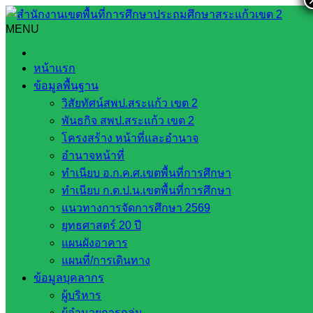
Skip
to
MENU
Search
Search
content
for:
เอกสารประกอบการเสริมสร้างความรู้ด้านการบริหารงานการ
หน้าแรก
คลังสำหรับผู้บริหาร
ข้อมูลพื้นฐาน
วิสัยทัศน์สพป.สระแก้ว เขต 2
เอกสารประกอบการเสริมสร้างความรู้ด้าน
พันธกิจ สพป.สระแก้ว เขต 2
การบริหารงานการคลังสำหรับผู้บริหาร
โครงสร้าง หน้าที่และอำนาจ
อำนาจหน้าที่
ทำเนียบ อ.ก.ค.ศ.เขตพื้นที่การศึกษา
กุมภาพันธ์ 27, 2023
มีนาคม 28, 2023
กฎหมายและคดี
ทำเนียบ ก.ต.ป.น.เขตพื้นที่การศึกษา
บทความทางกฏหมาย
แนวทางการจัดการศึกษา 2569
ยุทธศาสตร์ 20 ปี
แผนผังอาคาร
สตง-PowerPoint-สพฐ-รุ่น-3-ผอ.เขต-ณ-15-02-66
ดาวน์โหลด
แผนที่/การเดินทาง
Post Views:
363
ข้อมูลบุคลากร
ผู้บริหาร
ผู้อำนวยการกลุ่ม