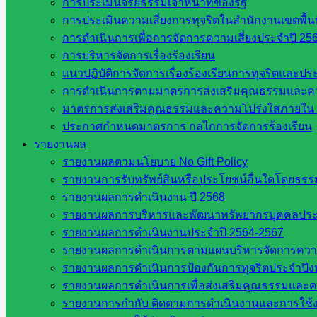
การประเมินจริยธรรมเจ้าหน้าที่ของรัฐ
กลุ่มส่งเสริมการจัดการศึกษา
การประเมินความเสี่ยงการทุจริตในสำนักงานเขตพื้
กลุ่มบริหารงานบุคคล
การดำเนินการเพื่อการจัดการความเสี่ยงประจำปี 25
กลุ่มพัฒนาครูและบุคลากรฯ
การบริหารจัดการเรื่องร้องเรียน
กลุ่มนิเทศติดตามและประเมินผลฯ
แนวปฏิบัติการจัดการเรื่องร้องเรียนการทุจริตและป
เว็บไซต์หลักสูตรต้านทุจริต
การดำเนินการตามมาตรการส่งเสริมคุณธรรมและค
ห้องนิเทศ ศน.นิพนธ์ พรมพิไล
มาตรการส่งเสริมคุณธรรมและความโปร่งใสภายใน 
ห้องนิเทศ ศน.ชยาธิศ/ศน.อัญชลี
ประกาศกำหนดมาตรการ กลไกการจัดการร้องเรียน
ห้องนิเทศ ดร.สราวดี เพ็งศรีโคตร
รายงานผล
เว็บไซต์คณะกรรมการ ก.ต.ป.น.
รายงานผลตามนโยบาย No Gift Policy
เว็บไซต์ อ.ค.ก.ศ.เขตพื้นที่การศึกษา
รายงานการรับทรัพย์สินหรือประโยชน์อื่นใดโดยธร
รายงานผลการดำเนินงาน ปี 2568
ดาวน์โหลดเอกสาร
รายงานผลการบริหารและพัฒนาทรัพยากรบุคคลปร
รายงานผลการดำเนินงานประจำปี 2564-2567
กลุ่มอำนวยการ
รายงานผลการดำเนินการตามแผนบริหารจัดการความเส
กลุ่มบริหารงานงานเงินและสินทรัพย์
รายงานผลการดำเนินการป้องกันการทุจริตประจำปี
กลุ่มนโยบายและแผน
รายงานผลการดำเนินการเพื่อส่งเสริมคุณธรรมและ
กลุ่มส่งเสริมการจัดการศึกษา
รายงานการกำกับ ติดตามการดำเนินงานและการใช้ง
กลุ่มบริหารงานบุคคล