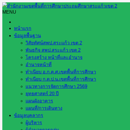
Skip
to
MENU
Search
Search
content
for:
หน้าแรก
ข้อมูลพื้นฐาน
วิสัยทัศน์สพป.สระแก้ว เขต 2
พันธกิจ สพป.สระแก้ว เขต 2
โครงสร้าง หน้าที่และอำนาจ
Banthaisamart Banthaisamart
อำนาจหน้าที่
ทำเนียบ อ.ก.ค.ศ.เขตพื้นที่การศึกษา
ทำเนียบ ก.ต.ป.น.เขตพื้นที่การศึกษา
แนวทางการจัดการศึกษา 2569
กิจกรรมปลูกกล้วยคนละหน่อ
ยุทธศาสตร์ 20 ปี
แผนผังอาคาร
กรกฎาคม 5, 2022
กรกฎาคม 5, 2022
กลุ่มเทวาธิราช
แผนที่/การเดินทาง
ข้อมูลบุคลากร
กิจกรรมปลูกกล้วยคนละหน่อ อยู่อย่างพอเพียง นำโดย นางอุมา 
ผู้บริหาร
ผู้อำนวยการกลุ่ม