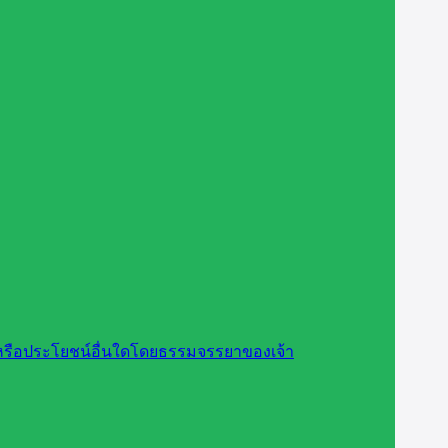
สินหรือประโยชน์อื่นใดโดยธรรมจรรยาของเจ้า