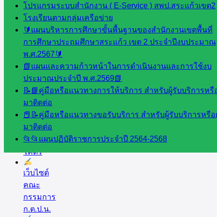
โปรแกรมระบบสำนักงาน ( E-Service ) สพป.สระแก้วเขต2
นิเทศ
โรงเรียนตามกลุ่มเครือข่าย
ศน.นิพนธ์
🔰แผนบริหารการศึกษาขั้นพื้นฐานของสำนักงานเขตพื้นที่
พรมพิไล
การศึกษาประถมศึกษาสระแก้ว เขต 2 ประจำปีงบประมาณ
ห้อง
พ.ศ.2567🔰
นิเทศ
📗แผนและความก้าวหน้าในการดำเนินงานและการใช้งบ
ศน.ชยา
ประมาณประจำปี พ.ศ.2569📗
ธิศ/
📝📘คู่มือหรือแนวทางการให้บริการ สำหรับผู้รับบริการหรือผ
ศน.อัญชลี
มาติดต่อ
ห้อง
📕📝คู่มือหรือแนวทางขอรับบริการ สำหรับผู้รับบริการหรือผู
นิเทศ
มาติดต่อ
ดร.สราว
📂📂แผนปฏิบัติราชการประจำปี 2564-2568
ดี เพ็งศรี
โคตร
เว็บไซต์
คณะ
กรรมการ
ก.ต.ป.น.