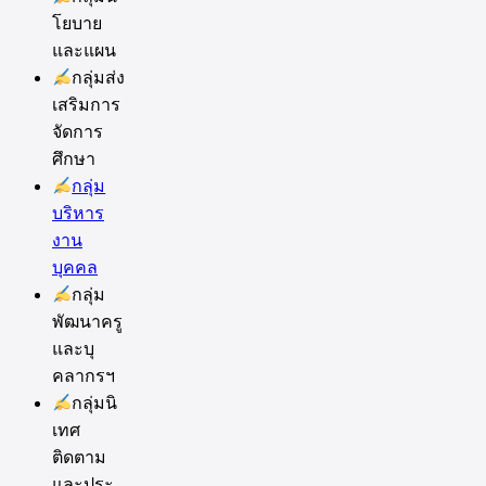
โยบาย
และแผน
กลุ่มส่ง
เสริมการ
จัดการ
ศึกษา
กลุ่ม
บริหาร
งาน
บุคคล
กลุ่ม
พัฒนาครู
และบุ
คลากรฯ
กลุ่มนิ
เทศ
ติดตาม
และประ