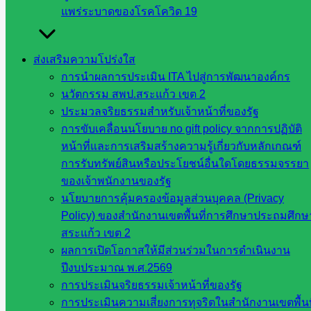
สิงหาคม 13, 2025
สิงหาคม 13, 2025
ข่าว
แพร่ระบาดของโรคโควิด 19
ประชาสัมพันธ์
วันอังคารที่ ๑๒ สิงหาคม พ.ศ.๒๕๖๘ สำนักงานเขตพื้นที่การศ
ส่งเสริมความโปร่งใส
[…]
การนำผลการประเมิน ITA ไปสู่การพัฒนาองค์กร
นวัตกรรม สพป.สระแก้ว เขต 2
ประมวลจริยธรรมสำหรับเจ้าหน้าที่ของรัฐ
การขับเคลื่อนนโยบาย no gift policy จากการปฏิบัติ
พิธีเฉลิมพระเกียรติสมเด็จพระนางเจ้าสิริกิ
หน้าที่และการเสริมสร้างความรู้เกี่ยวกับหลักเกณฑ์
ติ์ พระบรมราชินินาถพระบรมราชชนนี
การรับทรัพย์สินหรือประโยชน์อื่นใดโดยธรรมจรรยา
ของเจ้าพนักงานของรัฐ
พันปีหลวง
นโยบายการคุ้มครองข้อมูลส่วนบุคคล (Privacy
Policy) ของสำนักงานเขตพื้นที่การศึกษาประถมศึกษ
สิงหาคม 13, 2025
สิงหาคม 15, 2025
วารสาร
สระแก้ว เขต 2
ประชาสัมพันธ์
ผลการเปิดโอกาสให้มีส่วนร่วมในการดำเนินงาน
ปีงบประมาณ พ.ศ.2569
วันอังคารที่ ๑๒ สิงหาคม พ.ศ.๒๕๖๘
การประเมินจริยธรรมเจ้าหน้าที่ของรัฐ
การประเมินความเสี่ยงการทุจริตในสำนักงานเขตพื้นท