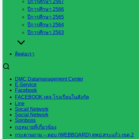
ปีการศึกษา 2567
ปีการศึกษา 2566
สิงหาคม 7, 2025
สิงหาคม 8, 2025
ข่าวประชาสัมพันธ์
ปีการศึกษา 2565
วันพุธ ที่ ๖ สิงหาคม พ.ศ.๒๕๖๘ สำนักงานเขตพื้นที่การศึกษ […]
ปีการศึกษา 2564
ปีการศึกษา 2563
สพป.สระแก้ว เขต 2 ทำกิจกรรมเข้าแถว
ติดต่อเรา
เคารพธงชาติ สวดมนต์ไหว้พระ กล่าวคำ
ปฏิญญาการดำเนินงานเขตสุจริต
DMC Datamanagement Center
E-Service
Facebook
สิงหาคม 4, 2025
สิงหาคม 4, 2025
ข่าวประชาสัมพันธ์
FACEBOOK เพจ โรงเรียนในสังกัด
Line
วันจันทร์ ที่ 04 สิงหาคม พ.ศ.2568 บุคลากรสำนักงานเขตพื้ […]
Socail Network
Social Network
Spinboss
กฎหมายที่เกี่ยวข้อง
1
2
…
6
กระดานถาม – ตอบ (WEBBOARD) สพป.สระแก้ว เขต 2