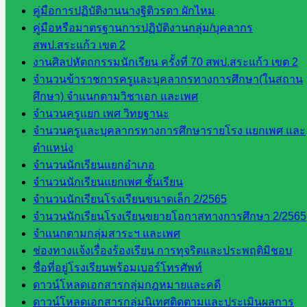
เว็บไซต์
คู่มือการปฏิบัติงานนางฐิติวรดา ผักไหม
สพป. ใน
คู่มือหรือมาตรฐานการปฏิบัติงานกลุ่ม/บุคลากร
สังกัด
สพป.สระแก้ว เขต 2
สพฐ.
งานศิลปหัตถกรรมนักเรียน ครั้งที่ 70 สพป.สระแก้ว เขต 2
กรมบัญชี
จำนวนข้าราชการครูและบุคลากรทางการศึกษา(ในสถาน
กลาง
ศึกษา) จำแนกตามวิชาเอก และเพศ
สำนักงาน
จำนวนครูแยก เพศ วิทยฐานะ
ส.ก.ส.ค
จำนวนครูและบุคลากรทางการศึกษารายโรง แยกเพศ และ
ตำแหน่ง
หน่วยงาน
จำนวนนักเรียนแยกอำเภอ
จำนวนนักเรียนแยกเพศ ชั้นเรียน
ในจังหวัด
จำนวนนักเรียนโรงเรียนขนาดเล็ก 2/2565
สระแก้ว
จำนวนนักเรียนโรงเรียนขยายโอกาสทางการศึกษา 2/2565
จำแนกตามกลุ่มสาระฯ และเพศ
จังหวัด
ช่องทางแจ้งเรื่องร้องเรียน การทุจริตและประพฤติมิชอบ
สระแก้ว
ชื่อที่อยู่โรงเรียนพร้อมเบอร์โทรศัพท์
องค์การ
ดาวน์โหลดเอกสารกลุ่มกฎหมายและคดี
บริหาร
ดาวน์โหลดเอกสารกลุ่มนิเทศติดตามและประเมินผลการ