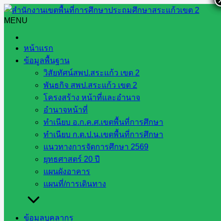
Skip
to
MENU
Search
Search
content
for:
หน้าแรก
ข้อมูลพื้นฐาน
วิสัยทัศน์สพป.สระแก้ว เขต 2
พันธกิจ สพป.สระแก้ว เขต 2
โครงสร้าง หน้าที่และอำนาจ
กลุ่มส่งเสริมการศึกษาทางไกล
อำนาจหน้าที่
ทำเนียบ อ.ก.ค.ศ.เขตพื้นที่การศึกษา
เทคโนโลยีสารสนเทศและการ
ทำเนียบ ก.ต.ป.น.เขตพื้นที่การศึกษา
แนวทางการจัดการศึกษา 2569
สื่อสาร
ยุทธศาสตร์ 20 ปี
แผนผังอาคาร
แผนที่/การเดินทาง
ศูนย์การเรียนรู้ไทย-กัมพูชา
ข้อมูลบุคลากร