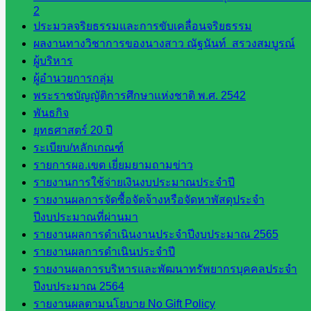
2
เขต 1
ประมวลจริยธรรมและการขับเคลื่อนจริยธรรม
โรงเรียน
ผลงานทางวิชาการของนางสาว ณัฐนันท์ สรวงสมบูรณ์
ในสังกัด
ผู้บริหาร
สพป.สระแก้ว
ผู้อำนวยการกลุ่ม
เขต 2
พระราชบัญญัติการศึกษาแห่งชาติ พ.ศ. 2542
วิทยาลัย
พันธกิจ
เทคนิค
ยุทธศาสตร์ 20 ปี
สระแก้ว
ระเบียบ/หลักเกณฑ์
วิทยาลัย
รายการผอ.เขต เยี่ยมยามถามข่าว
เทคนิค
รายงานการใช้จ่ายเงินงบประมาณประจำปี
วังน้ำเย็น
รายงานผลการจัดซื้อจัดจ้างหรือจัดหาพัสดุประจำ
กศน.สระแก้ว
ปีงบประมาณที่ผ่านมา
รายงานผลการดำเนินงานประจำปีงบประมาณ 2565
เว็บไซต์
รายงานผลการดำเนินประจำปี
กลุ่มงาน
รายงานผลการบริหารและพัฒนาทรัพยากรบุคคลประจำ
ปีงบประมาณ 2564
ใน
รายงานผลตามนโยบาย No Gift Policy